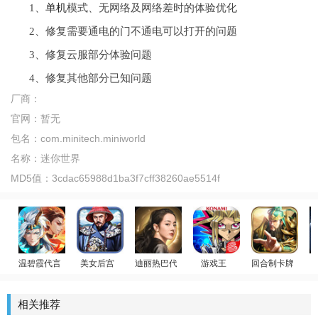
1、
单机
模式、无网络及网络差时的体验优化
2、修复需要通电的门不通电可以打开的问题
3、修复云服部分体验问题
4、修复其他部分已知问题
厂商：
官网：
暂无
包名：
com.minitech.miniworld
名称：
迷你世界
MD5值：
3cdac65988d1ba3f7cff38260ae5514f
温碧霞代言
美女后宫
迪丽热巴代言
游戏王
回合制卡牌
少年御灵师
官居一品
荣耀大天使
游戏王：决斗链接
放置群雄
相关推荐