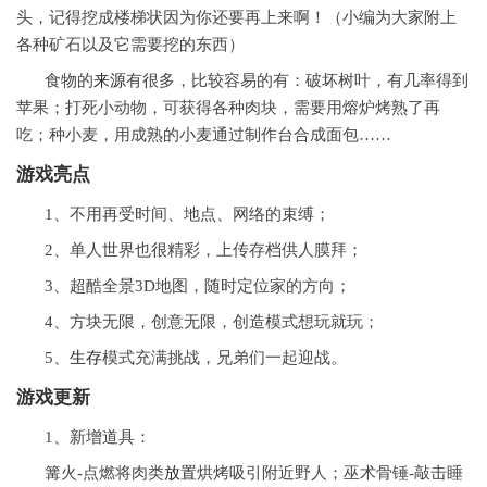
头，记得挖成楼梯状因为你还要再上来啊！（小编为大家附上
各种矿石以及它需要挖的东西）
食物的
来源
有很多，比较容易的有：破坏树叶，有几率得到
苹果；打死小动物，可获得各种肉块，需要用熔炉烤熟了再
吃；种小麦，用成熟的小麦通过制作台合成面包……
游戏亮点
1、不用再受时间、地点、网络的束缚；
2、单人世界也很精彩，上传存档供人膜拜；
3、超酷全景3D地图，随时定位家的方向；
4、方块无限，创意无限，创造模式想玩就玩；
5、
生存
模式充满挑战，兄弟们一起迎战。
游戏更新
1、新增道具：
篝火-点燃将肉类
放置
烘烤吸引附近野人；巫术骨锤-敲击睡