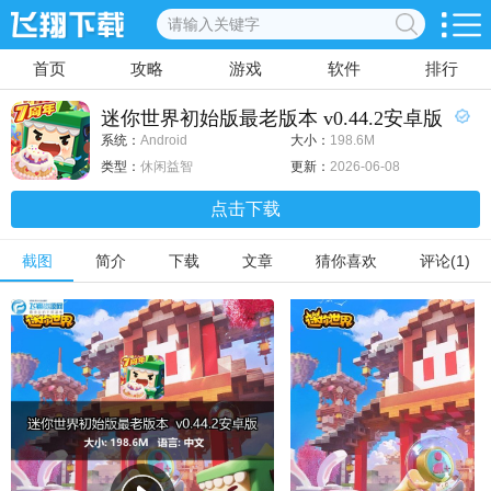
首页
攻略
游戏
软件
排行
迷你世界初始版最老版本 v0.44.2安卓版
系统：
Android
大小：
198.6M
类型：
休闲益智
更新：
2026-06-08
点击下载
截图
简介
下载
文章
猜你喜欢
评论(1)