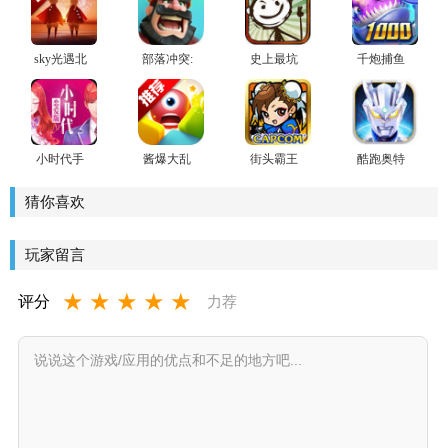
sky光遇北
部落冲突:
史上最坑
千炮捕鱼
觅全物品
皇室战争
爹的游戏
大赛免费
解锁版
国服安卓
下分版
版
小时代手
酱爆大乱
街头霸王
酷跑奥特
游(郭敬明
跳手游
拼图魂(动
曼正版系
监制)官方
作三消)手
列
猜你喜欢
版
游
玩家留言
★
★
★
★
★
评分
力荐