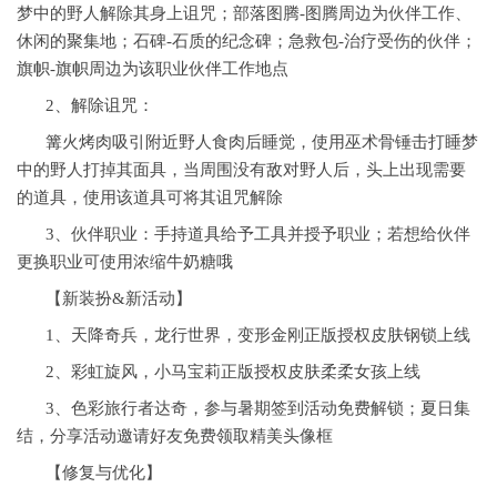
梦中的野人解除其身上诅咒；部落图腾-图腾周边为伙伴工作、
休闲的聚集地；石碑-石质的纪念碑；急救包-治疗受伤的伙伴；
旗帜-旗帜周边为该职业伙伴工作地点
2、解除诅咒：
篝火烤肉吸引附近野人食肉后睡觉，使用巫术骨锤击打睡梦
中的野人打掉其面具，当周围没有敌对野人后，头上出现需要
的道具，使用该道具可将其诅咒解除
3、伙伴职业：手持道具给予工具并授予职业；若想给伙伴
更换职业可使用浓缩牛奶糖哦
【新装扮&新活动】
1、天降奇兵，龙行世界，变形金刚正版授权皮肤钢锁上线
2、彩虹旋风，小马宝莉正版授权皮肤柔柔女孩上线
3、色彩旅行者达奇，参与暑期签到活动免费解锁；夏日集
结，分享活动邀请好友免费领取精美头像框
【修复与优化】