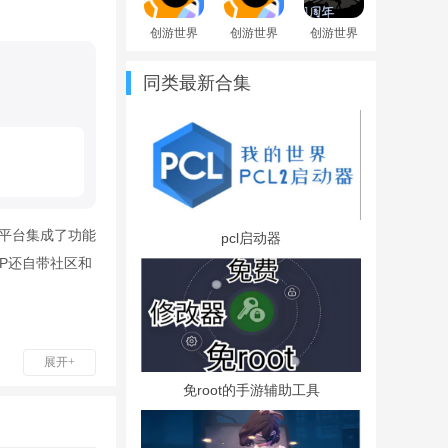
创游世界
创游世界
创游世界
不用实名
安卓2024
朴弟暗区
认证版
最新版
突围自制
同类最新合集
版游戏
平台集成了功能
pcl启动器
P还自带社区和
展开+
免root的手游辅助工具