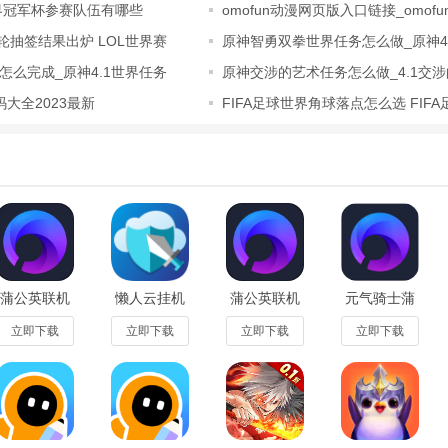
世界冠军杯参赛队伍有哪些
omofun动漫网页版入口链接_omof
区，让大家一起体验和讨论你的作品，帮助你不断优化！
站入口_om
轮抽签结果出炉 LOL世界赛
原神智勇双拳世界任务怎么做_原神4
的二次创作，站在巨人的肩膀上进行发挥创造~
拳任务
怎么完成_原神4.1世界任务
原神交涉的艺术任务怎么做_4.1交
界任务
大全2023最新
FIFA足球世界角球落点怎么选 FIF
角球落点
等等……更多功能正在开发中，敬请期待！
工具和功能，尽情展现你天马行空的创意吧！
作更自由】
画完的角色可以动起来；无论是音乐、场景、机关、武器、人物都可以根
蒲公英联机
懒人云挂机
蒲公英联机
元气骑士蒲
平台老旧版
最新版1.93
平台官方
公英远程联
v7.4.0手机
2024最新版
机软件
立即下载
立即下载
立即下载
立即下载
版
v7.4.0安卓
v7.4.0
更简单】
版
画的小伙伴，将自己的创作进行公开分享，2265用户可以通过他们的作
购买自带脚本的素材直接应用到你的作品上