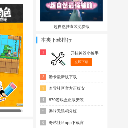
超自然挂直装免费版
本类下载排行
1
开挂神器小扳手
游戏辅助器
立即下载
游卡最新版下载
2
2026官方版(游咔)
奇异社区官方正版安
3
卓版
870游戏盒正版安装
4
包最新版
游咔无限积分版
5
2026最新版
奇艺社区app下载官
6