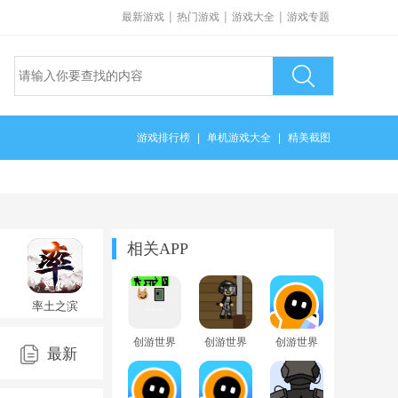
|
|
|
最新游戏
热门游戏
游戏大全
游戏专题
游戏排行榜
|
单机游戏大全
|
精美截图
相关APP
率土之滨
官方版
2025最新
创游世界
创游世界
创游世界
版v9.2.2最
最新
修狗地铁
坤坤突围
app官方正
新版
逃生官方
自制版
版
最新版