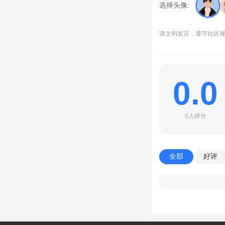
选择头像:
请文明发言，遵守社区
0.0
0人评分
全部
好评