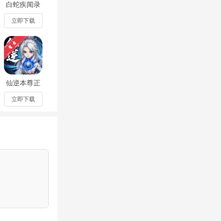
白蛇疾闻录
0.1折菩提世
界安卓版2.0
立即下载
个优秀的作
们
仙逆本尊正
版手游最新
版0.0.4安卓
立即下载
版