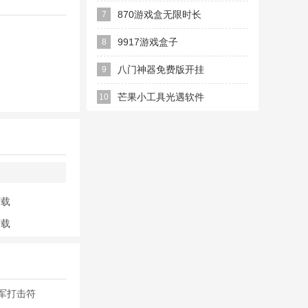
方正版
870游戏盒无限时长
7
免排队版
9917游戏盒子
8
八门神器免费版开挂
9
app
芒果小工具光遇软件
10
下载
下载
字军打击符