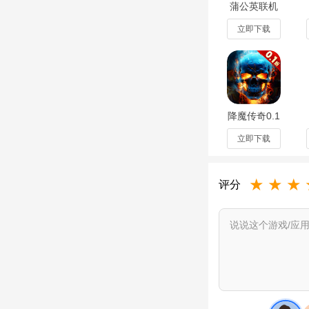
蒲公英联机
【创意迸发，学习变
平台不用登
录版v7.4.0
立即下载
最新版
在这里有社区，你可
品！大家都是来自我的
软件优势
降魔传奇0.1
1.为玩家们的想象
折骷髅战神
福利版
立即下载
2.亲自参与设计每
v1.0.0最新
版
3.所有人还可以相
★
★
★
评分
使用方法
1、使用账号登陆；