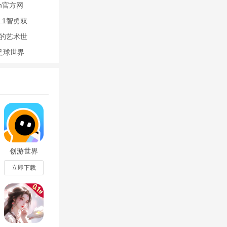
un官方网
.1智勇双
涉的艺术世
A足球世界
据你的想象做
创游世界
app官方正
版v1.80.0
立即下载
品去看他们的脚