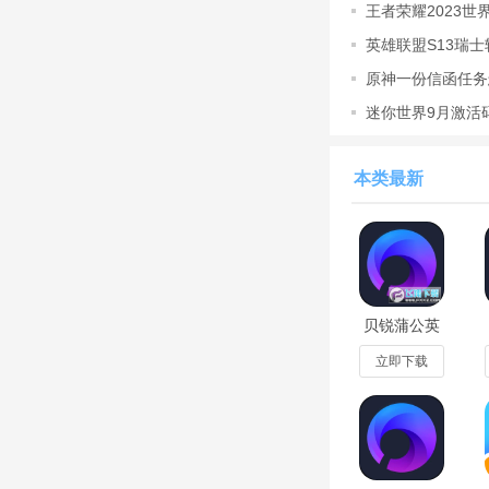
王者荣耀2023
把你的作品分享到社
2023世界冠
英雄联盟S13瑞士
也可以参与其他作品
S13瑞士
原神一份信函任务
一份信
【更多功能】
迷你世界9月激活码
自由创作动画、音乐
本类最新
创游世界拥有丰富的
软件特色
【强大的功能让你创
只需要简单的几步，
贝锐蒲公英
联机游戏平
出来
台官方版
立即下载
v7.4.0最新
【随学随用，让创作
版
有众多会编程、会绘
本，也可以在商店中