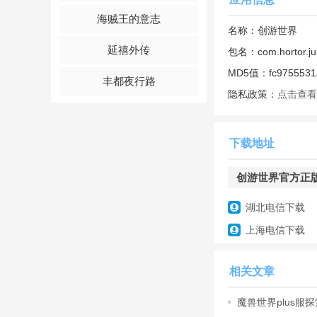
软件
介绍
海贼王的意志
名称：
创游世界
无论是主题背景、人
延禧外传
包名：
com.hortor.ju
同时还可以提交自己
MD5值：
fc975553
丰都夜行路
隐私政策：
点击查看
软件功能
【自由绘画】
下载地址
无论是主题背景、人
创游世界官方正版 
同时还可以提交自己
湖北电信下载
【组队创作】
上海电信下载
跟志同道合的小伙伴
无论你擅长绘画、制
相关文章
【社区讨论】
魔兽世界plus
光之思