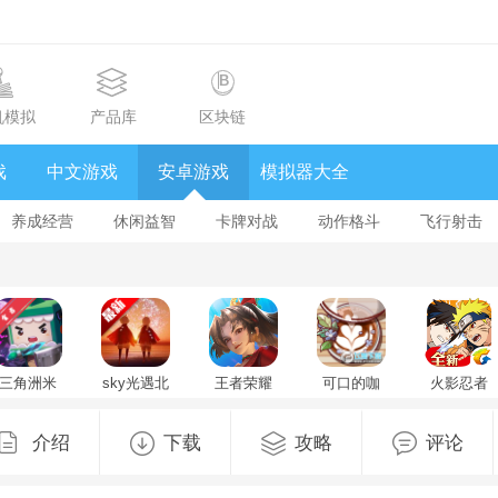
机模拟
产品库
区块链
戏
中文游戏
安卓游戏
模拟器大全
养成经营
休闲益智
卡牌对战
动作格斗
飞行射击
三角洲米
sky光遇北
王者荣耀
可口的咖
火影忍者
米洲行动
觅全物品
国际版
啡美味的
忍者新世
(迷你世界)
解锁版
honor of
咖啡无限
代手游
官方最新
v0.34.2(406253)
kings官方
钞票免广
v3.83.14
介绍
下载
攻略
评论
版v1.58.0
最新版
最新版
告版
免费版
v11.4.1.9
v1.14.2.1.1
安卓版
最新版