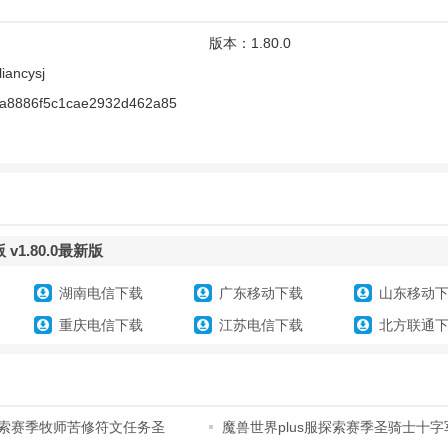
版本：
1.80.0
物角色、机关障碍、道具和头像，全部都可以随时随地自由创作！
liancysj
的素材作品到商店，分享给其他创作者使用以及在创作~
1a8886f5c1cae2932d462a85
物角色、机关障碍、道具和头像，全部都可以随时随地自由创作！
v1.80.0最新版
的素材作品到商店，分享给其他创作者使用以及在创作~
湖南电信下载
广东移动下载
山东移动
重庆电信下载
江苏电信下载
北方联通
一起组队，分担不同的职业角色，共同创作！
作场景还是擅长编辑逻辑脚本，总能找到可以组队的人~
服探索赛季牧师苦修符文任务圣
魔兽世界plus服探索赛季圣骑士十
文光之