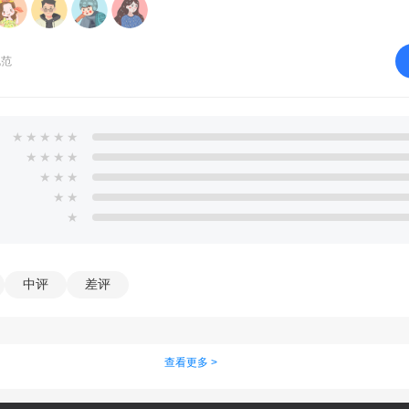
规范
★
★
★
★
★
★
★
★
★
★
★
★
★
★
★
中评
差评
查看更多 >