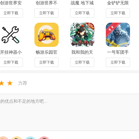
创游世界安
创游世界不
战魔 地下城
金铲铲无限
得更有趣】
卓2024最新
用实名认证
0.1折送神宠
金币免费单
版v1.80.0官
版v1.80.0最
安卓版001
机版
立即下载
立即下载
立即下载
立即下载
方版
新版
v1000.4.12
以和其他小伙伴一起探讨、一起研究，大家不同分工、共同创作，完成一
最新版本
世界、迷你世界、iwanna、
植物大战僵尸
等产品的大神，快来加入他
开挂神器小
畅游乐园官
我和我的天
一号军团手
力提供一个宣泄的地方，随心所欲的创造自己的世界。
扳手游戏辅
方版1.1.30
宫 0.05折仙
游官方版
助器
兽伴行安卓
1.61.1安卓
立即下载
立即下载
立即下载
立即下载
一个关卡，还能够尝试去将自己的创意全部展示出来。
v1.96.00
版1.0.0
版
互分享自己的关卡哦，一起来相互
破解
和完善更刺激。
★
★
力荐