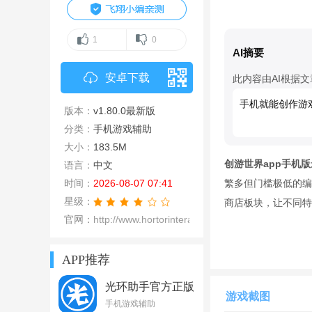
1
0
AI摘要
安卓下载
此内容由AI根据
手机就能创作游
版本：
v1.80.0最新版
分类：
手机游戏辅助
大小：
183.5M
创游世界app手机
语言：
中文
时间：
2026-08-07 07:41
繁多但门槛极低的编
星级：
商店板块，让不同特
官网：
http://www.hortorinteractive.com/cysj/in
APP推荐
光环助手官方正版
游戏截图
手机版v5.46.2最
手机游戏辅助
新版