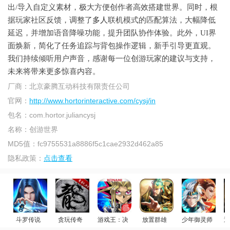
出/导入自定义素材，极大方便创作者高效搭建世界。同时，根
据玩家社区反馈，调整了
多人
联机模式的匹配算法，大幅降低
延迟，并增加语音降噪功能，提升团队协作体验。此外，UI界
面焕新，简化了任务追踪与背包操作逻辑，新手引导更直观。
我们持续倾听用户声音，感谢每一位创游玩家的建议与支持，
未来将带来更多惊喜内容。
厂商：
北京豪腾互动科技有限责任公司
官网：
http://www.hortorinteractive.com/cysj/in
包名：
com.hortor.juliancysj
名称：
创游世界
MD5值：
fc9755531a8886f5c1cae2932d462a85
隐私政策：
点击查看
斗罗传说
贪玩传奇
游戏王：决斗链接
放置群雄
少年御灵师
迪
游戏王