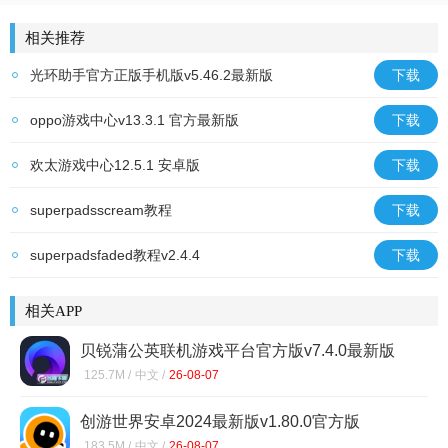
斗罗大陆：武魂觉醒
原始传奇
回合制卡牌
温碧霞代言
荣
相关推荐
光环助手官方正版手机版v5.46.2最新版
下载
oppo游戏中心v13.3.1 官方最新版
下载
欢太游戏中心12.5.1 安卓版
下载
superpadsscream教程
下载
superpadsfaded教程v2.4.4
下载
相关APP
贝锐蒲公英联机游戏平台官方版v7.4.0最新版
125.7M /
中文 /
26-08-07
创游世界安卓2024最新版v1.80.0官方版
183.5M /
中文 /
26-08-07