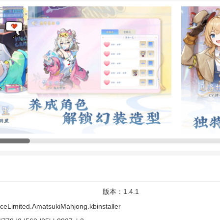
独特的二次元风格和多样化的麻将玩法吸引了大量麻将爱好者，游戏中，
、台湾麻将和香港麻将等多种模式，配合多位不同风格的二次元角色，带
世界，体验不一样的麻将美学。
，即时
多人
线上对局】
多人连线即时麻将对局，集合日本 (立直) 麻将、四川麻将、台湾麻将、
玩。除了具挑战性的段位模式外，游戏更设有
休闲
场、友人场等多种模式
版本：
1.4.1
择。
ceLimited.AmatsukiMahjong.kbinstaller
，二次元角色与您邂逅】