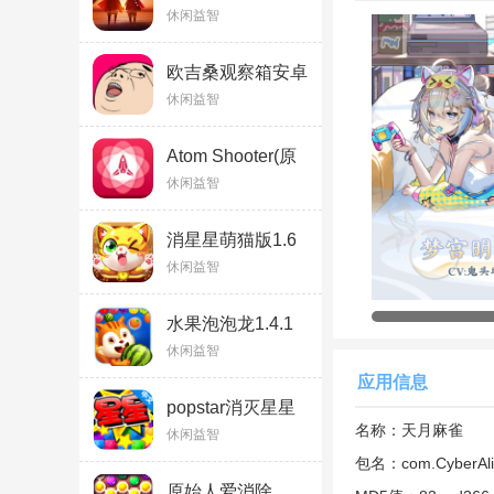
品解锁版
休闲益智
v0.33.7(394009)
最新版
欧吉桑观察箱安卓
版
休闲益智
游戏介绍
Atom Shooter(原
子射手安卓版)
休闲益智
天月麻将手机版以其
日本麻将、四川麻将
消星星萌猫版1.6
历这个轻
魔幻
的麻将
休闲益智
游戏特色
水果泡泡龙1.4.1
1、【多款麻雀玩法
休闲益智
天月麻雀提供跨平台
应用信息
popstar消灭星星
法，随时随地一开即
v4.2.2
名称：
天月麻雀
休闲益智
好者最丰富的对局选
包名：
com.CyberAli
2、【人气声优配音
原始人爱消除