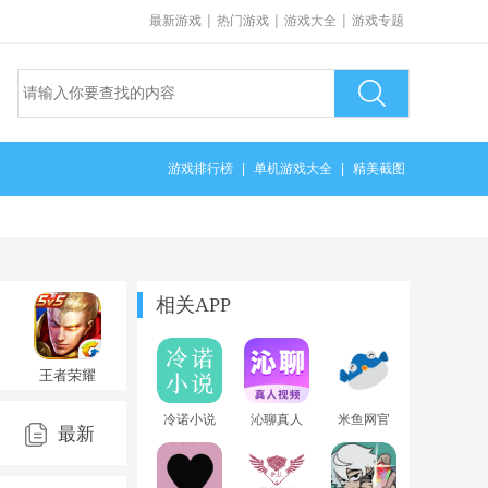
|
|
|
最新游戏
热门游戏
游戏大全
游戏专题
游戏排行榜
|
单机游戏大全
|
精美截图
相关APP
王者荣耀
v11.4.1.1
674
官方版
冷诺小说
沁聊真人
米鱼网官
最新
app官方版
视频app官
方app免费
方版
版