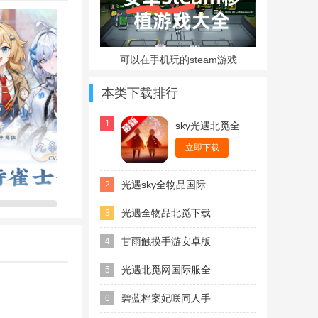
可以在手机玩的steam游戏
本类下载排行
玩家可以畅玩
1
sky光遇北觅全
物品解锁版
领各位雀士游
立即下载
光遇sky全物品国际
2
服最新版
光遇全物品北觅下载
3
2026最新版
甘雨触摸手游安卓版
4
香港麻将四款玩
，带给麻将爱
光遇北觅网国际服全
5
物品版下载最新版
碧蓝档案妃咲同人手
6