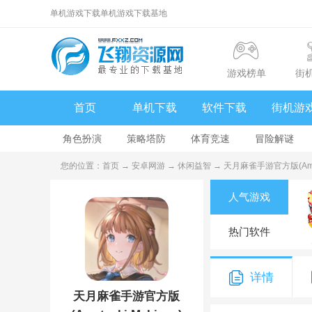
单机游戏下载单机游戏下载基地
游戏榜单
街
首页
单机下载
软件下载
街机游
角色扮演
策略塔防
体育竞速
冒险解谜
您的位置：
首页
→
安卓网游
→
休闲益智
→ 天月麻雀手游官方版(Amatsu
人气游戏
热门软件
详情
天月麻雀手游官方版