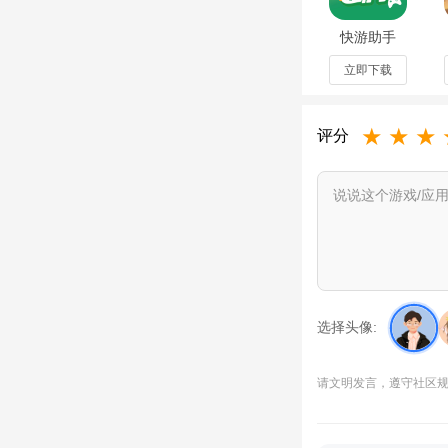
快游助手
app官方最
新版1.0.0手
立即下载
机版
★
★
★
评分
玩家第一次进入游戏
选择头像:
女主那么十连抽必出
请文明发言，遵守社区