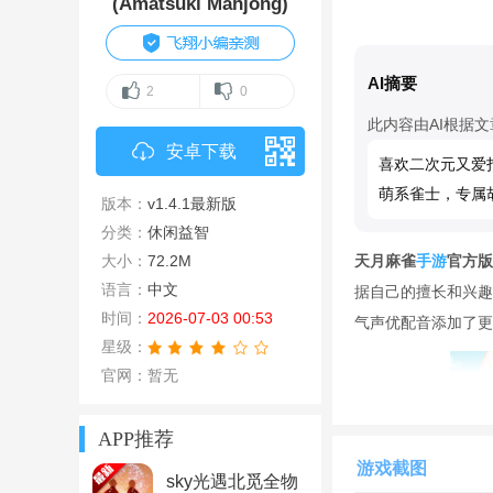
(Amatsuki Mahjong)
AI摘要
2
0
此内容由AI根据
安卓下载
喜欢二次元又爱
萌系雀士，专属
版本：
v1.4.1最新版
分类：
休闲益智
大小：
72.2M
天月麻雀
手游
官方版
语言：
中文
据自己的擅长和兴趣
时间：
2026-07-03 00:53
气声优配音添加了更
星级：
官网：暂无
APP推荐
游戏截图
sky光遇北觅全物