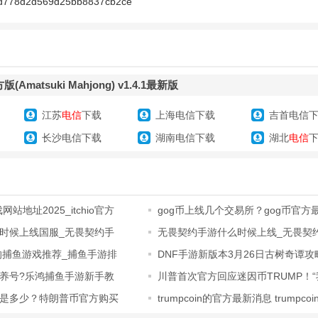
d778d2d569d25bb8837cb2ce
、纺木吏佐、石见舞菜香、铃代纱弓、前田诚二等多位人气声优配音等待
炫胡牌动画、精致动态立绘及搞怪主题贴图。配合日语、粤语以及国语的
带领玩家享受这个全新的麻将世界。玩家更可与心仪角色建立关系，增加
及更多限定语音!
matsuki Mahjong) v1.4.1最新版
搭，打造专属麻将领域】
江苏
电信
下载
上海电信下载
吉首电信
长沙电信下载
湖南电信下载
湖北
电信
效让玩家自由配搭，令对局更富个人风格、胡牌仿如使用炫酷绝招。 《
正在麻将桌上领域展开，带来前所未有的沉浸式体验!
，助你轻松上手】
戏网站地址2025_itchio官方
gog币上线几个交易所？gog币官方
g?不用担心!游戏特别为新手贴心设计，有精通四式麻将的教学助手，规则、
时候上线国服_无畏契约手
无畏契约手游什么时候上线_无畏契
你一秒菜鸟变雀圣。配合自动洗牌、摸牌及切牌等系统，对局更流畅，全
约火热
玩的捕鱼游戏推荐_捕鱼手游排
DNF手游新版本3月26日古树奇谭攻
养号?乐鸿捕鱼手游新手教
川普首次官方回应迷因币TRUMP！
赛事，以牌会友互相切磋】
楚、只知
是多少？特朗普币官方购买
trumpcoin的官方最新消息 trumpco
了几个平
将线上线下赛事，让玩家从
竞技
中一起交流进步、切磋牌技。赛事不但免