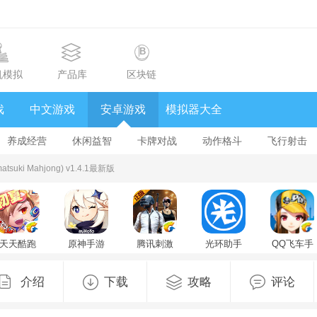
机模拟
产品库
区块链
戏
中文游戏
安卓游戏
模拟器大全
养成经营
休闲益智
卡牌对战
动作格斗
飞行射击
ki Mahjong) v1.4.1最新版
天天酷跑
原神手游
腾讯刺激
光环助手
QQ飞车手
1.0.139.0
v6.7.0最新
战场官方
官方正版
游
安卓版
版
版
手机版
v1.57.0.44
v1.37.10
5.46.1最新
介绍
下载
攻略
评论
版