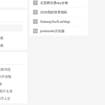
游(Kisaki Blue
北觅网光遇sky全物
7
着与您邂逅!每
Archive)
品北觅
2026我的世界国际
8
人气声优配
好感度并成为
服手机版免费
SubwaySurfLasVegas
9
(Minecraft)
新触控2024最新版
jockstudio汉化版
10
下载
1.8GB安装包
下载
天月麻雀》更首
最新消息
胡牌型、结算计分
约手游预
面提升您的对
略
“我不太清
in币上交
费参加，更设