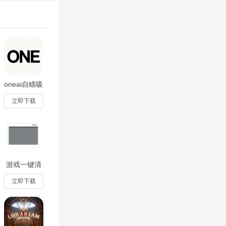
oneai自瞄吸
附直装版手
机版2.0.1
立即下载
游戏一键清
理软件下载
2025最新版
立即下载
2.2