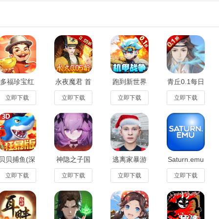
玩家透过激烈对局竞逐「天元月华」最高荣誉。
玩
，这里会教你如何出牌如何胡牌，点击九万即可将其打出。
多福珍宝红
永夜魔君 首
跑到新世界
青丘0.1每日
包游戏1.0.1
续1.2.1折安
0.1折机甲免
6480折扣版
最新版
卓版1.2.1
费版v1.0.0
v6.0.01最新
立即下载
立即下载
立即下载
立即下载
安卓版
版
贝贝捕鱼(深
神隐之子国
逃离家暴游
Saturn.emu
海版)最新版
服手游1.2.2
戏中文版(小
模拟器下载
1.0.20047手
最新版
学生离家出
汉化版
立即下载
立即下载
立即下载
立即下载
机版
走的游
1.5.82
戏)v0.453
结算动画。