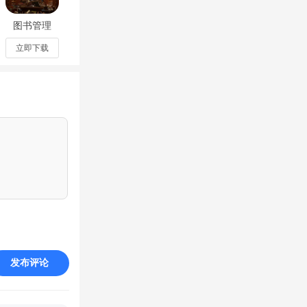
图书管理
员：整理魔
法图书馆PC
立即下载
电脑版最新
手机版v1
，一开始选择
发布评论