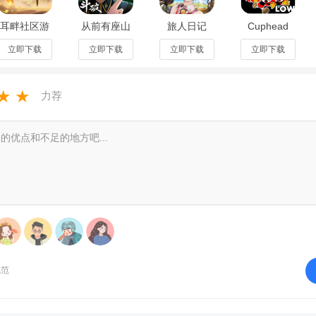
耳畔社区游
从前有座山
旅人日记
Cuphead
戏app安卓
游戏官方版
2026官方最
Expansion
版1.0.8官方
0.1.0安卓版
新版本
Low最新手
立即下载
立即下载
立即下载
立即下载
版
v1.5.5安卓
机版
版
vCuphead
Expans
★
★
力荐
可以免费获得十连抽，如果你一开始选择的是男主，那么十连抽必出女主
男主。
规范