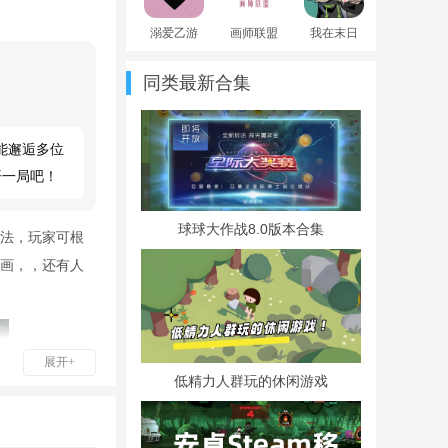
溺爱乙游
画师联盟
我在末日
官方中文
官方app下
当牛马手
版
载最新版
游官方版
同类最新合集
本2025
能邂逅多位
开一局吧！
球球大作战8.0版本合集
法，玩家可根
画，，还有人
展开+
低精力人群玩的休闲游戏