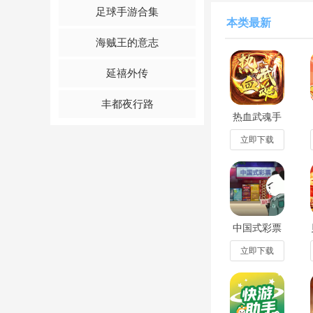
足球手游合集
有丰富限定奖励，让
本类最新
海贼王的意志
天月麻将app怎么
首次进入游戏的玩家
延禧外传
丰都夜行路
热血武魂手
游安卓版
1.0.2官方版
立即下载
中国式彩票
手机去广告
版v1.0.1最
立即下载
新版
随后自摸胡牌，进行