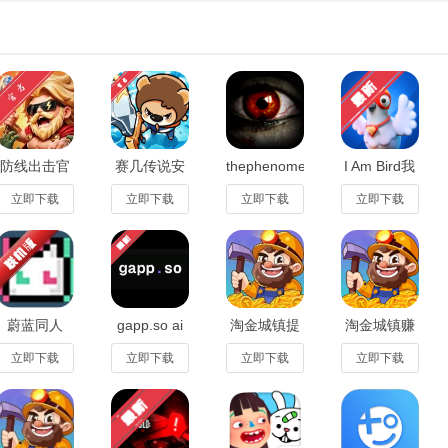
后，在手机桌面找到游戏图标，点击即可进入，开始您的音乐节奏之旅。
怎么解锁
歌
防线出击官
赛几传说安
thephenomenon
I Am Bird我
方最新版
卓手游1.0.5
安装器
是鸟安卓版
1.0.0安卓版
官方版
v1.9.4免费
最新版2.0.4
立即下载
立即下载
立即下载
立即下载
版
蔚蓝同人
gapp.so ai
淘金城镇提
淘金城镇赚
Enter The
文游模拟器
现红包版
钱官方版
Nyangeon
app1.0
v1.0.3
v1.0.3
立即下载
立即下载
立即下载
立即下载
手机联机版
1.0安卓版
首