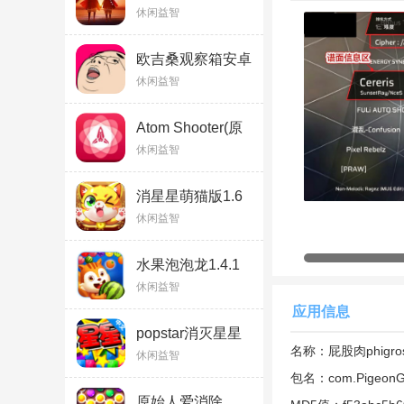
品解锁版
休闲益智
v0.34.1(404272)
最新版
欧吉桑观察箱安卓
版
休闲益智
Atom Shooter(原
子射手安卓版)
休闲益智
消星星萌猫版1.6
休闲益智
屁股肉音游有哪些
水果泡泡龙1.4.1
屁股肉音游的核心玩
休闲益智
无轨动态判定线
：游
应用信息
popstar消灭星星
定线，极大地丰富了
v4.2.2
名称：
屁股肉phigro
休闲益智
四种音符系统
：包含
包名：
com.PigeonG
不同的触发方式，组
原始人爱消除