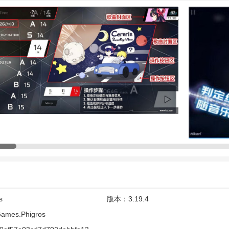
核心玩法？
法颠覆了传统音游的固定轨道模式，以下特色是其魅力的核心所在：
戏中没有固定的音符轨道，取而代之的是一条可以自由移动、旋转、缩放
谱面的表现力。
s
版本：
3.19.4
点击（Tap）、长按（Hold）、滑动（Flick）和拖拽（Drag）四种音
ames.Phigros
合出千变万化的节奏挑战。