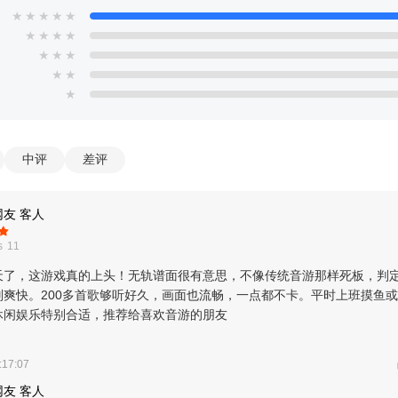
★
★
★
★
★
★
★
★
★
★
★
★
★
★
★
中评
差评
友 客人
 11
天了，这游戏真的上头！无轨谱面很有意思，不像传统音游那样死板，判
别爽快。200多首歌够听好久，画面也流畅，一点都不卡。平时上班摸鱼
休闲娱乐特别合适，推荐给喜欢音游的朋友
，跳转到这首歌
:17:07
友 客人