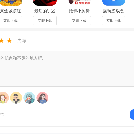
淘金城镇红
最后的讲述
托卡小厨房
魔玩游戏盒
包版2024最
骚扰电话安
22026手机
子安卓版
新版v1.0.3
卓版移植版
版v4.3.0免
v2.0.8.0最
立即下载
立即下载
立即下载
立即下载
安卓版
Cmod-v13.1
费版
新版
★
★
力荐
节打这首
规范