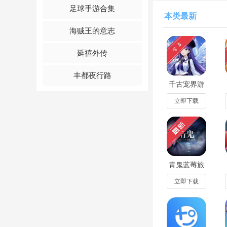
间。
足球手游合集
本类最新
启动游戏
：安装完成
海贼王的意志
屁股肉音游第八章
延禧外传
进到第六章，打这首
丰都夜行路
千古宠界游
戏软件1.0.0
最新版
立即下载
青鬼蓝莓旅
馆之谜正版
安装包
立即下载
357d7d9
随后会直接跳转到这