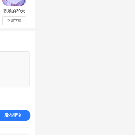
职场的30天
安卓直装版
v1.0.4最新
立即下载
版
发布评论