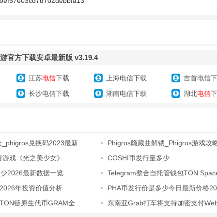
60ef57e03cd7d702debbfa13
超过200首来自全球知名曲师的电音作品，涵盖多种风格，并且所有曲目
求极致的玩家设计了严判课题模式，对音符判定精度要求更高，是检验和
音游官方下载安卓最新版 v3.19.4
江苏
电信
下载
上海电信下载
吉首电信
内拥有大量由数十名画师绘制的精美二次元插画，玩家在推进
剧情
和挑战
长沙电信下载
湖南电信下载
湖北
电信
载安装？
非常简单，为确保安全，请务必从官方渠道获取，以下是推荐步骤：
全_phigros兑换码2023最新
Phigros隐藏曲解锁_Phigros游戏攻
_Phigros新人入
用户推荐通过飞翔本页下载“Phigros”，或访问官网
https://phigros.pig
节奏游戏《光之美少女》
COSHI币发行量多少
多少2026最新数据一览
Telegram整合自托管钱包TON Space
新版教程
过官网下载APK文件，需在手机设置中开启“允许安装未知来源应用”的权
吗2026年投资价值分析
PHA币发行价是多少今日最新价格20
TON链原生代币GRAM全
东南亚Grab打车将支持加密支付We
好的安装包，按照屏幕提示完成安装流程，游戏安装包大小约为2.44GB
析