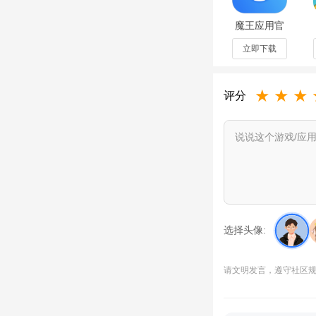
魔王应用官
方下载手机
版v2.0.8.0
立即下载
★
★
★
评分
打完之后到过去的章
选择头像:
请文明发言，遵守社区