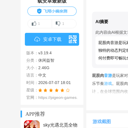
载安卓最新版
AI摘要
1
1
此内容由AI根据
安卓下载
屁股肉音游是玩家
独特的动态判定
版本：
v3.19.4
何付费即可畅玩
分类：
休闲益智
大小：
2.46G
语言：
中文
屁股肉
音游
是玩家对
时间：
2026-07-07 18:01
乐节奏
游戏
。屁股肉
星级：
计，在全球范围内收
官网：
https://pigeon-games.com/
击、长按、滑动、拖
战性。搭配超过20
APP推荐
音游为玩家带来了一
游戏截图
力，这款游戏都能提
sky光遇北觅全物