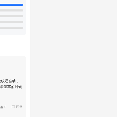
定线还会动，
或者坐车的时候
回复
0