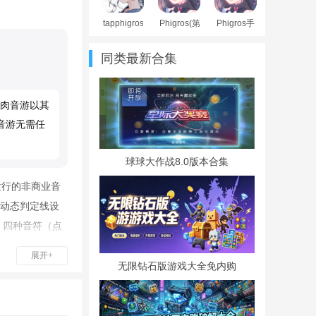
tapphigros
Phigros(第
Phigros手
游戏社区
七章)官方
机版
app官方最
版
同类最新合集
新版
股肉音游以其
音游无需任
球球大作战8.0版本合集
并发行的非商业音
动态判定线设
，四种音符（点
了新鲜感与挑
展开+
元插画，屁股肉
无限钻石版游戏大全免内购
感受节奏的魅