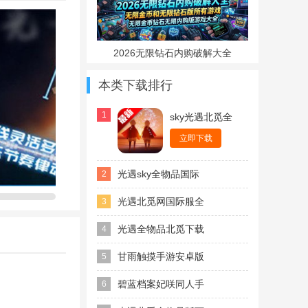
2026无限钻石内购破解大全
本类下载排行
1
sky光遇北觅全
物品解锁版
立即下载
光遇sky全物品国际
2
服最新版
光遇北觅网国际服全
3
物品版下载最新版
光遇全物品北觅下载
4
甚至消失的判
2026最新版
甘雨触摸手游安卓版
5
碧蓝档案妃咲同人手
符，每种音符都有
6