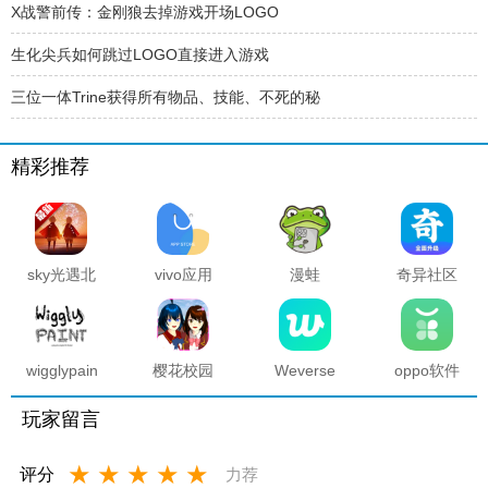
X战警前传：金刚狼去掉游戏开场LOGO
生化尖兵如何跳过LOGO直接进入游戏
三位一体Trine获得所有物品、技能、不死的秘
精彩推荐
sky光遇北
vivo应用
漫蛙
奇异社区
觅全物品
商店官方
manwa2
复活版下
解锁版
正版
官方正版
载安装
2025最新
版本
wigglypaint
樱花校园
Weverse
oppo软件
抖动涂鸦
模拟器海
中文版安
商店官方
软件
底宫殿最
卓下载最
正版
玩家留言
新版
新版
★
★
★
★
★
评分
力荐