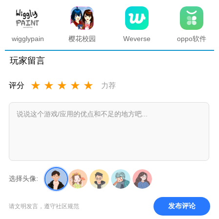
觅全物品
商店官方
manwa2
复活版下
解锁版
正版
官方正版
载安装
2025最新
版本
wigglypaint
樱花校园
Weverse
oppo软件
抖动涂鸦
模拟器海
中文版安
商店官方
软件
底宫殿最
卓下载最
正版
玩家留言
新版
新版
★
★
★
★
★
评分
力荐
选择头像:
发布评论
请文明发言，遵守社区规范