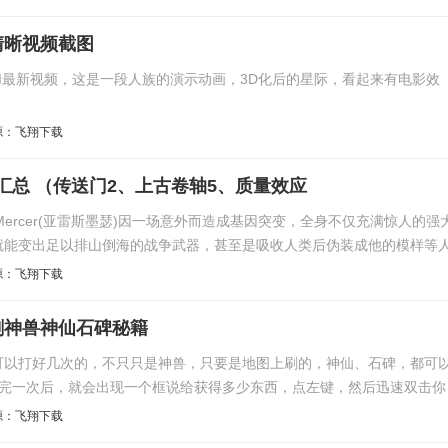
清晰视频截图
I最新视频，这是一段人族的演示动画，3D化后的星际，看起来有电影效
源：飞翔下载
频汇总 （传送门2、上古卷轴5、质量效应
 Mercer(亚雷斯墨瑟)因一场意外而造成基因突变，全身不仅充满惊人的强
就能变出足以排山倒海的战争武器，甚至是吸收人类后伪装成他的模样等
源：飞翔下载
刷神兽神仙石碑秘籍
打好几次的，不只只是神兽，只要是地图上刷的，神仙、石碑，都可
打完一次后，就会出现一个框说给获得多少东西，点左键，然后迅速双击你
源：飞翔下载