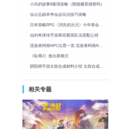
小兵的故事Ⅱ最强攻略（附隐藏英雄密码）
仙云志副本争仙会玩法技巧攻略
日本策略RPG《消失的次元》今年将会登陆PC平台
仙剑奇侠传手游慕容紫英队伍搭配心得
流放者柯南NPC位置一览 流放者柯南NPC在哪
《耻辱2》推出新模式
阴阳师手游太鼓合成材料介绍 太鼓合成方法攻略
相关专题