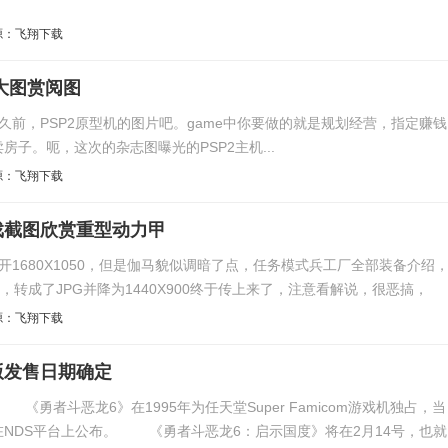
源：飞翔下载
清大图赏阅图
，PSP2原型机的图片吧。game中你要做的就是规划经营，指定赚钱
子。呃，这次的杂志图曝光的PSP2主机...
源：飞翔下载
戏截图欣赏重型动力甲
80X1050，但是伽马貌似调暗了点，任务模式兵工厂全部装备介绍
，转成了JPG并降为1440X900终于传上来了，注意看解说，很恶搞，
源：飞翔下载
版发售日期确定
16049"} 《勇者斗恶龙6》在1995年为任天堂Super Famicom游戏机独占，当
NDS平台上公布。 《勇者斗恶龙6：启示国度》将在2月14号，也就