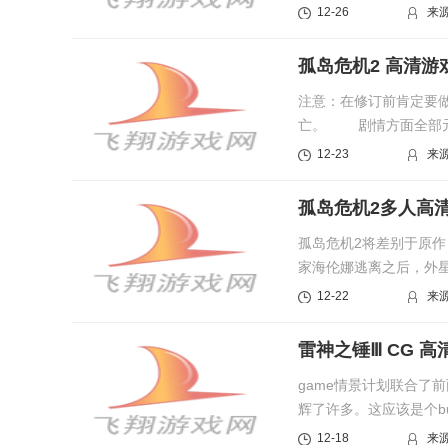
是情人...
12-26
来
孤岛危机2 高清游
注意：在修订前肯定要做
亡。 剧情方面全部元
12-23
来
孤岛危机2多人高
孤岛危机2将差别于原
家海伦娜逃离之后，外
起来对抗入...
12-22
来
雷神之锤Ⅲ CG 高
game情景计划联合了
辉了许多。这应该是个bug。 {
12-18
来