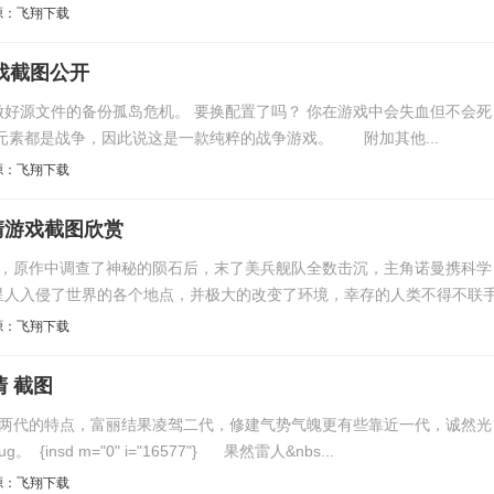
源：飞翔下载
戏截图公开
好源文件的备份孤岛危机。 要换配置了吗？ 你在游戏中会失血但不会死
素都是战争，因此说这是一款纯粹的战争游戏。 附加其他...
源：飞翔下载
清游戏截图欣赏
作，原作中调查了神秘的陨石后，末了美兵舰队全数击沉，主角诺曼携科学
星人入侵了世界的各个地点，并极大的改变了环境，幸存的人类不得不联
源：飞翔下载
清 截图
前两代的特点，富丽结果凌驾二代，修建气势气魄更有些靠近一代，诚然光
insd m="0" i="16577"} 果然雷人&nbs...
源：飞翔下载