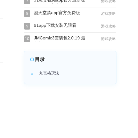
91社交视频app官方最新版
7
游戏攻略
v15.5.00安卓版
漫天堂禁app官方免费版
8
游戏攻略
v2.0.19安卓版
91app下载安装无限看
9
游戏攻略
2026最新版v1.67安卓
JMComic3安装包2.0.19 最
10
游戏攻略
新版
目录
九宫格玩法
，