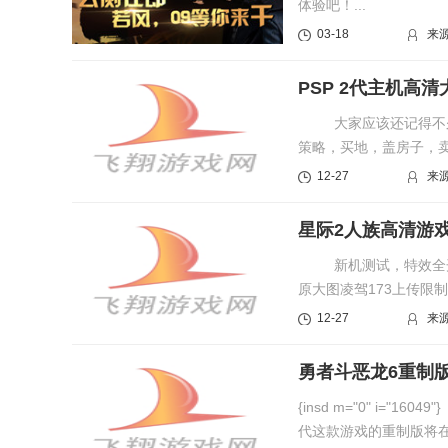
体验吧！...
03-18
来
PSP 2代主机高
大家应该还记得不久前
策略，买地，盖房子，卖房
12-27
来
星际2人族高清游
新机测试，特效全开16
原大图凌驾173上传限制
PS：这些图仅仅是...
12-27
来
勇者斗恶龙6重制
{insd m="0" i="
代这款游戏的重制版将在