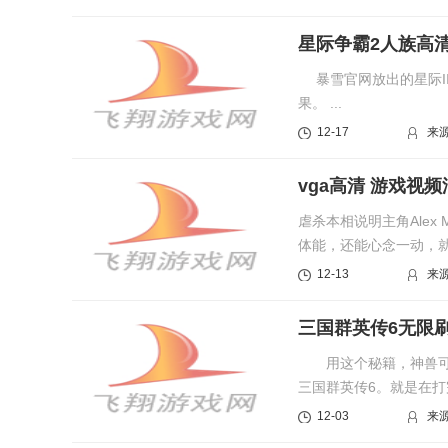
星际争霸2人族高
暴雪官网放出的星际I
果。 ...
12-17
来
vga高清 游戏视
虐杀本相说明主角Alex
体能，还能心念一动，
们梦寐以...
12-13
来
三国群英传6无限
用这个秘籍，神兽可以
三国群英传6。就是在
的武将，这...
12-03
来