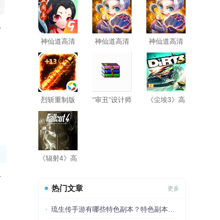
十
神仙道高清
神仙道高清
神仙道高清
重制版九游
重制版手游
重制版最新
版
版
​烈斩重制版
“审丑”设计师
《尘埃3》高
手游
王守英他和
清车辆材质
她作品的作
MOD
品高清版
《辐射4》高
清木头建筑
格
材质优化替
热门文章
更多
换MOD
琉生传手游有哪些特色副本？特色副本介绍