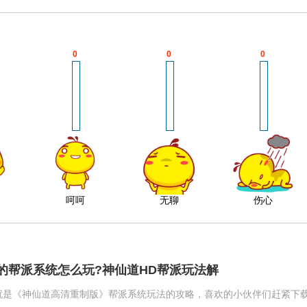
0
0
0
呵呵
无聊
伤心
的帮派系统怎么玩?神仙道HD帮派玩法解
就是《神仙道高清重制版》帮派系统玩法的攻略，喜欢的小伙伴们赶紧下