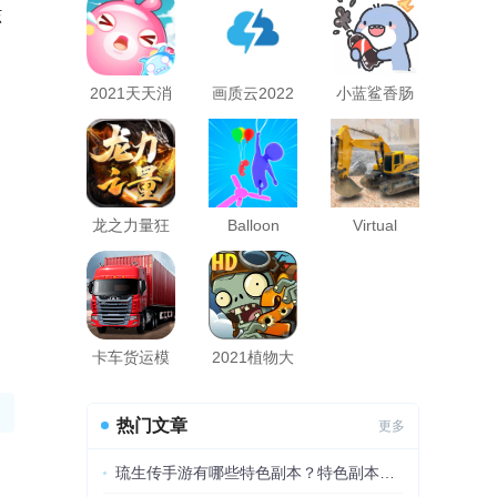
该
2021天天消
画质云2022
​小蓝鲨香肠
萌宠钻石无
支持120帧
派对助手
限版
龙之力量狂
Balloon
Virtual
爆无限刀
Race
Construction
2048(热气球
Machines(重
赛2048安卓
型机械建筑
版)
模拟2020修
改版)
卡车货运模
2021植物大
拟器2021版
战僵尸2天空
之城高清版
热门文章
更多
琉生传手游有哪些特色副本？特色副本介绍