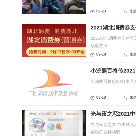
09-23
来
2021湖北消费
2021湖北消费券支付
领取方法...
09-18
来
小浣熊百将传20
小浣熊百将传2021中
09-18
来
光与夜之恋202
光与夜之恋2021中秋
奖励怎么样领取...