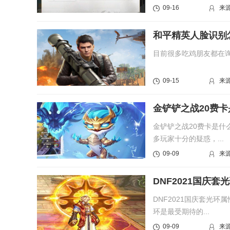
09-16
来
和平精英人脸识别
目前很多吃鸡朋友都在询
09-15
来
金铲铲之战20费
金铲铲之战20费卡是什
多玩家十分的疑惑，...
09-09
来
DNF2021国庆套
DNF2021国庆套光
环是最受期待的...
09-09
来