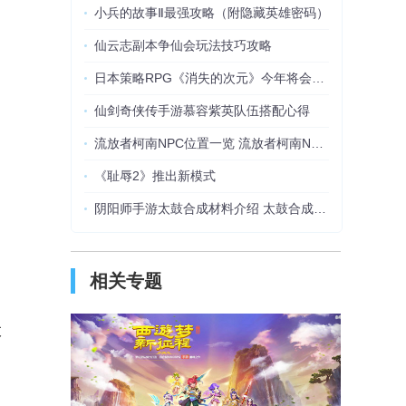
小兵的故事Ⅱ最强攻略（附隐藏英雄密码）
仙云志副本争仙会玩法技巧攻略
日本策略RPG《消失的次元》今年将会登陆PC平台
仙剑奇侠传手游慕容紫英队伍搭配心得
流放者柯南NPC位置一览 流放者柯南NPC在哪
《耻辱2》推出新模式
阴阳师手游太鼓合成材料介绍 太鼓合成方法攻略
相关专题
支