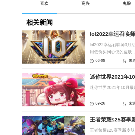
喜欢
高兴
鬼脸
相关新闻
lol2022幸运召唤
lol2022幸运召唤
用低价买到心仪的皮肤，.
06-08
来
迷你世界2021年1
迷你世界2021年10
09-26
来
​王者荣耀s25赛
​王者荣耀s25赛季新皮肤