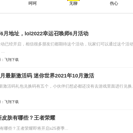
呵呵
无聊
伤心
师6月地址，lol2022幸运召唤师6月活动
师3月活动已经开启，相信很多朋友们都期待这个活动，玩家们可以通过这个活
..
源：飞翔下载
0月最新激活码 迷你世界2021年10月激活
月最新激活码礼包兑换码有五个，小伙伴们想必都还没有去游戏里面进行兑换..
源：飞翔下载
季新皮肤有哪些？​王者荣耀
有哪些？王者荣耀即将开启s25赛季...