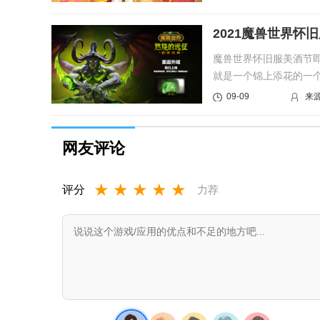
2021魔兽世界怀
魔兽世界怀旧服美酒节
就是一个锦上添花的一
分道具让...
09-09
来
网友评论
★
★
★
★
★
评分
力荐