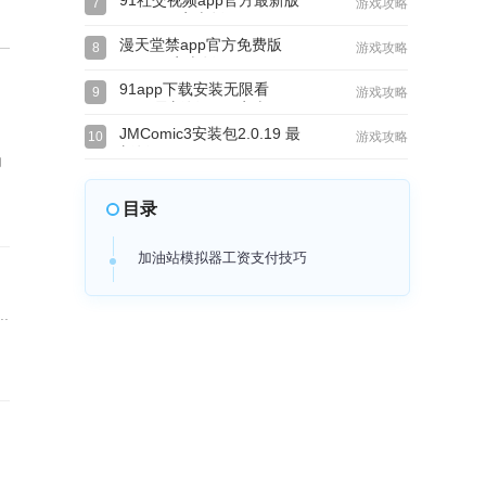
91社交视频app官方最新版
7
游戏攻略
v15.5.00安卓版
漫天堂禁app官方免费版
8
游戏攻略
v2.0.19安卓版
91app下载安装无限看
9
游戏攻略
2026最新版v1.67安卓
JMComic3安装包2.0.19 最
10
游戏攻略
新版
动
目录
加油站模拟器工资支付技巧
.