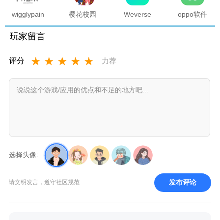
版本
wigglypaint
樱花校园
Weverse
oppo软件
抖动涂鸦
模拟器海
中文版安
商店官方
软件
底宫殿最
卓下载最
正版
玩家留言
新版
新版
★
★
★
★
★
评分
力荐
选择头像:
发布评论
请文明发言，遵守社区规范