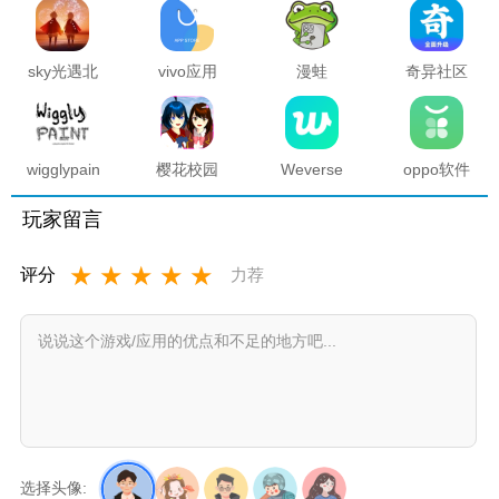
sky光遇北
vivo应用
漫蛙
奇异社区
觅全物品
商店官方
manwa2
复活版下
解锁版
正版
官方正版
载安装
2025最新
版本
wigglypaint
樱花校园
Weverse
oppo软件
抖动涂鸦
模拟器海
中文版安
商店官方
软件
底宫殿最
卓下载最
正版
玩家留言
新版
新版
★
★
★
★
★
评分
力荐
选择头像: