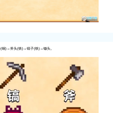
)→斧头(铁)→镐子(铁)→锄头。