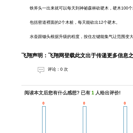
铁斧头一出来就可以每天到神祕森林砍硬木，硬木100个
包括密道裡面的2个木桩，每天能砍出12个硬木。
水壶跟锄头根据升级的程度，按住左键能集气让范围变大，
飞翔声明：飞翔网登载此文出于传递更多信息
评论：0 次
阅读本文后您有什么感想? 已有
1
人给出评价!
0
0
0