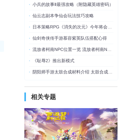
小兵的故事Ⅱ最强攻略（附隐藏英雄密码）
仙云志副本争仙会玩法技巧攻略
日本策略RPG《消失的次元》今年将会登陆PC平台
仙剑奇侠传手游慕容紫英队伍搭配心得
流放者柯南NPC位置一览 流放者柯南NPC在哪
《耻辱2》推出新模式
阴阳师手游太鼓合成材料介绍 太鼓合成方法攻略
相关专题