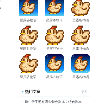
不
星露谷物语
星露谷物语
星露谷物语
原版汉化手
原版最新版
枫姨美化版
机版
(stardewvalley)
免谷歌版
星露谷物语
星露谷物语
星露谷物语
千杯寒雪美
数数美化版
美化版中文
化版中文版
中文版
版免谷歌版
星露谷物语
星露谷物语
星露谷物语
数数魔改版
官方正版汉
国际服中文
蓝色
化版
版
热门文章
更多
琉生传手游有哪些特色副本？特色副本介绍