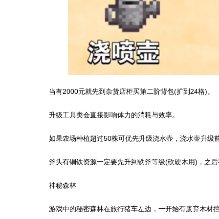
当有2000元就先到杂货店柜买第二阶背包(扩到24格)。
升级工具类会直接影响体力的消耗与效率。
如果农场种植超过50株可优先升级浇水壶，浇水壶升级
斧头有铜铁资源一定要先升到铁斧等级(砍硬木用)，之
神秘森林
游戏中的秘密森林在旅行猪车左边，一开始有废弃木材