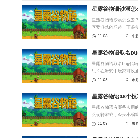
星露谷物语沙漠怎
星露谷物语沙漠怎么去
享受游戏的乐趣，而很
介绍一下...
11-08
来
星露谷物语取名bu
星露谷物语取名bug代
思？在游戏中玩家可以通
谷物语取名bu...
11-08
来
星露谷物语48个技
星露谷物语有哪些实用
么玩转游戏，今天小编就
你，希望对...
11-08
来