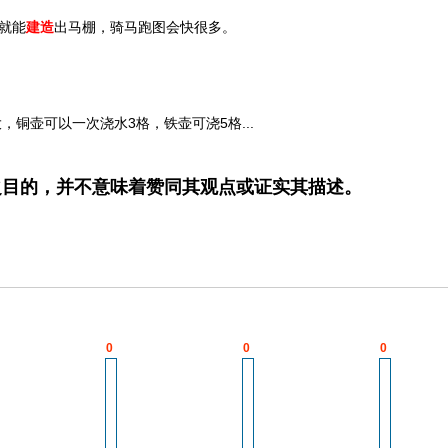
就能
建造
出马棚，骑马跑图会快很多。
铜壶可以一次浇水3格，铁壶可浇5格...
之目的，并不意味着赞同其观点或证实其描述。
0
0
0