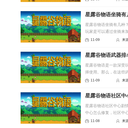
星露谷物语坐骑有
星露谷物语坐骑有几种
玩家是可以通过坐骑来
的用户可...
11-09
来
星露谷物语武器排
星露谷物语是一款深受
择使用。那么，在这些
谷物语中...
11-09
来
星露谷物语社区中
星露谷物语社区中心剧
中心怎么修复，社区中
望对大家...
11-08
来