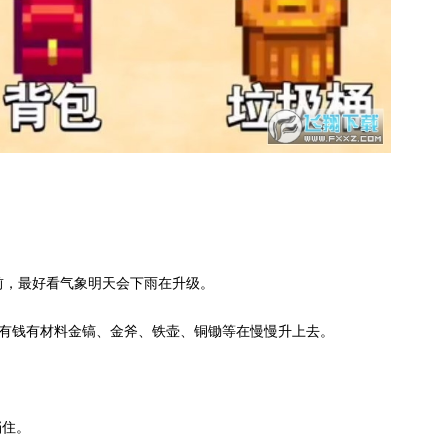
前，最好看气象明天会下雨在升级。
后有钱有材料金镐、金斧、铁壶、铜锄等在慢慢升上去。
挡住。