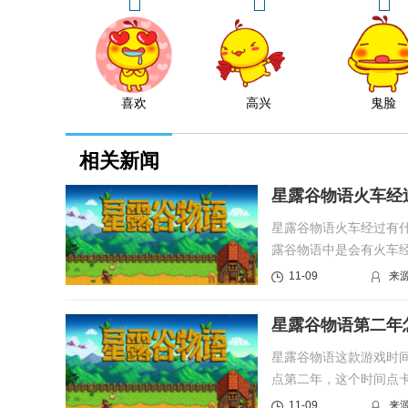
喜欢
高兴
鬼脸
相关新闻
星露谷物语火车经
星露谷物语火车经过有
露谷物语中是会有火车
带来星露...
11-09
来
星露谷物语第二年
星露谷物语这款游戏时
点第二年，这个时间点
帮助！...
11-09
来