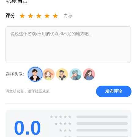
玩家留言
新版
新版
★
★
★
★
★
评分
力荐
选择头像:
发布评论
请文明发言，遵守社区规范
★
★
★
★
★
0.0
★
★
★
★
★
★
★
★
★