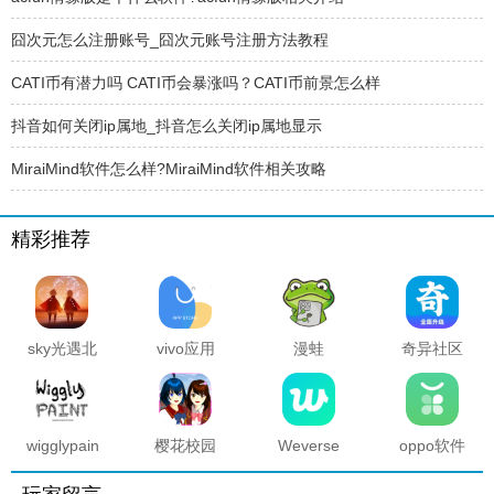
囧次元怎么注册账号_囧次元账号注册方法教程
CATI币有潜力吗 CATI币会暴涨吗？CATI币前景怎么样
抖音如何关闭ip属地_抖音怎么关闭ip属地显示
MiraiMind软件怎么样?MiraiMind软件相关攻略
精彩推荐
sky光遇北
vivo应用
漫蛙
奇异社区
觅全物品
商店官方
manwa2
复活版下
解锁版
正版
官方正版
载安装
2025最新
版本
wigglypaint
樱花校园
Weverse
oppo软件
抖动涂鸦
模拟器海
中文版安
商店官方
软件
底宫殿最
卓下载最
正版