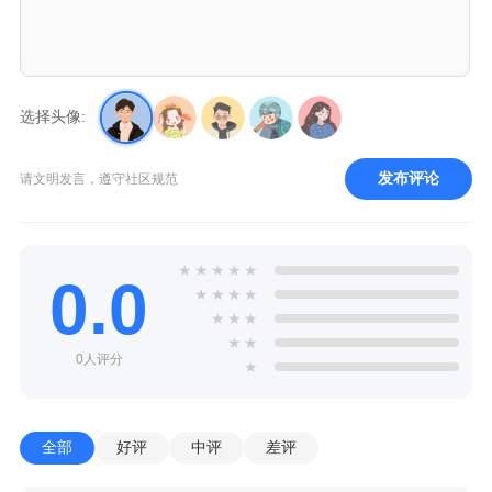
选择头像:
发布评论
请文明发言，遵守社区规范
★
★
★
★
★
0.0
★
★
★
★
★
★
★
★
★
0人评分
★
全部
好评
中评
差评