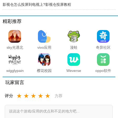
​影视仓怎么投屏到电视上?影视仓投屏教程
精彩推荐
sky光遇北
vivo应用
漫蛙
奇异社区
觅全物品
商店官方
manwa2
复活版下
解锁版
正版
官方正版
载安装
2025最新
版本
wigglypaint
樱花校园
Weverse
oppo软件
抖动涂鸦
模拟器海
中文版安
商店官方
软件
底宫殿最
卓下载最
正版
玩家留言
新版
新版
★
★
★
★
★
评分
力荐