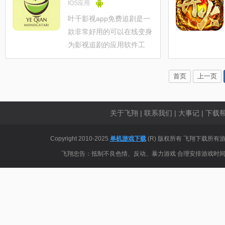
使用该APP扫码解码，即可
IOS应用
还原为文本消息。
叶千影视app免费追剧是一
款非常好用的可以在线变身
为影视追剧的应用软件工
具，目前还可以下载，打开
无任何操作关闭软件重启即
首页
上一页
可变身，无会员无广告。汇
聚超强的搜索引擎让你轻松
找剧更方便，海量视频在线
关于飞翔
|
联系我们
|
大事记
|
下载帮
推荐，不定期
Copyright 2010-2025
单机游戏下载
(R) 版权所有 飞翔下载
飞翔忠告：抵制不良色情、反动、暴力游戏 合理安排游戏时间 享受健康