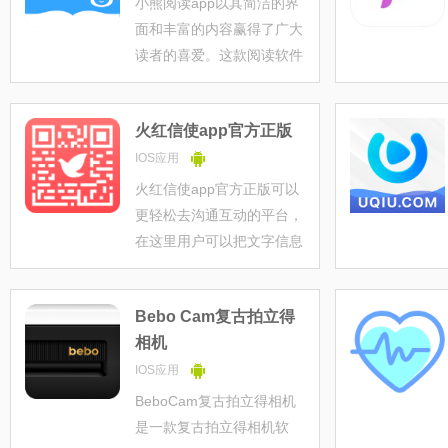
小熊阅读app以其简洁的界
关获取红将和海量福利，还
面和丰富的内容赢得了广大
有0.05折的充
读者的喜爱。这款阅读软件
不仅提供了全面的全网找小
说服务，还为用户提供了及
火红信使app官方正版
时搜索的便利。无论是哪一
部网文作品，只需在小熊阅
IOS应用
读app上轻松一点，便能立
火红信使app官方正版可以
即呈现在你
更轻松去沟通互动的平台，
在这里用户可以把文字信息
转换成二维码发送，好友收
到可以快速扫码解码来浏览
Bebo Cam复古拍立得
信息，语言消息、语言视频
相机
等交互都是可以的，随时可
以选择二维码类型，还具有
IOS应用
虚拟好友录
BeboCam复古拍立得相机
是一款复古拍立得相机软