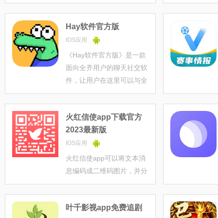
件，可以看到各种多格式和
各种复古风格内容可以在这
Hay软件官方版
里选择，软件拥有机制的交
互体验，能够让你将照片变
IOS应用
得更具有个性化，可以通过
《Hay软件官方版》是一款
各种特效和剪辑工具，创作
面向全齐用户的聊天社交软
出独一无二的摄
件，让用户在这里可以与全
球各地的人实时聊天，探索
新的世界和文化，认识不同
火红信使app下载官方
的人，
2023最新版
IOS应用
火红信使app可以将文本消
息编码成二维码图片，并分
享给实际好友，如微信好
友、QQ好友、钉钉好友
叶千影视app免费追剧
等。好友收到图片后，只需