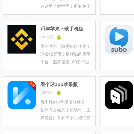
在这里了解世界上所有关于
足球的新闻，以及任何一场
比赛的最新比分情况，不管
币岸苹果下载手机版
你喜欢哪一只球队或是某一
名球员，你都可以第一时间
IOS应用
了解他的最新动态，其功能
币岸苹果下载手机版作为全
十分的全
球虚拟货币交易领域的领军
平台，服务覆盖180多个国
家，海外用户占比高达
82%，凭借卓越的易用性与
看个球app苹果版
安全性，成为全球投资者首
选的数字货币交易工具。
IOS应用
看个球app苹果版软件是一
款体育方面的手机软件，主
要是提供各种关于足球的信
息给用户，在看个球
appiOS版上你可以查看最