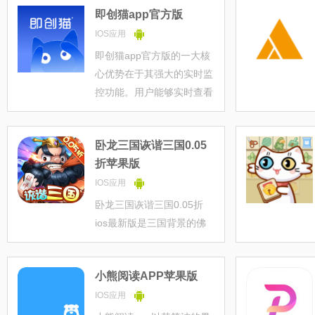
即创猫app官方版
新的足球赛事信息，还有比
分预测分析等等，都是专业
IOS应用
预测哦！
即创猫app官方版的一大核
心优势在于其强大的实时监
控功能。用户能够实时查看
销售数据，对销售情况进行
即时反馈和精准分析。这种
卧龙三国诙谐三国0.05
即时性使得用户能够迅速捕
折苹果版
捉到市场变化，灵活调整营
销策略，从而有效应对市场
IOS应用
波动，提升
卧龙三国诙谐三国0.05折
ios最新版是三国背景的佛
系放置卡牌游戏，游戏里有
各种经典的三国名将可以自
小熊阅读APP苹果版
由的招募收集，搭配不同的
武将组合轻松的离线挂机，
IOS应用
开局即可领取万抽福利，通