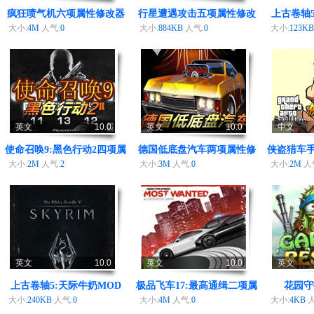
疯狂喷气机六项属性修改器
行星遭遇攻击五项属性修改
上古卷轴
器
大小:
4M
人气:
0
大小:
884KB
人气:
0
大小:
123K
英文
10.0
英文
10.0
中文
使命召唤9:黑色行动2四项属
德国低底盘汽车两项属性修
侠盗猎车手
性修改器
改器
大小:
2M
人气:
2
大小:
3M
人气:
0
大小:
2M
人
英文
10.0
英文
10.0
英文
上古卷轴5:天际牛奶MOD
极品飞车17:最高通缉二项属
花园守
性修改器
大小:
240KB
人气:
0
大小:
4M
人气:
0
大小:
4KB
人