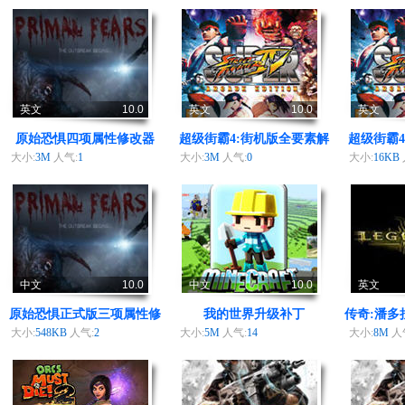
英文
10.0
英文
10.0
英文
原始恐惧四项属性修改器
超级街霸4:街机版全要素解
超级街霸
锁器
大小:
3M
人气:
1
大小:
3M
人气:
0
大小:
16KB
中文
10.0
中文
10.0
英文
原始恐惧正式版三项属性修
我的世界升级补丁
传奇:潘多
改器
大小:
548KB
人气:
2
大小:
5M
人气:
14
大小:
8M
人