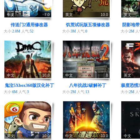
中文
7.0
英文
10.0
英文
传送门2通用修改器
饥荒试玩版五项修改器
阴影地带
大小:
2.0M
人气:
52
大小:
3M
人气:
0
大小:
2M
人
中文
10.0
中文
.0
英文
鬼泣5Xbox360版汉化补丁
八年抗战2破解补丁
极度恐慌
大小:
6M
人气:
3
大小:
2M
人气:
13
大小:
2M
人
英文
10.0
中文
10.0
中文