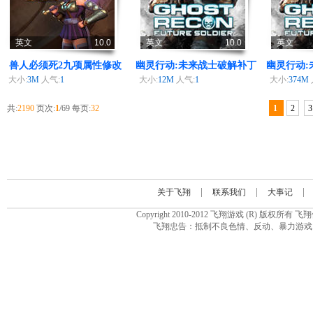
英文
10.0
英文
10.0
英文
兽人必须死2九项属性修改
幽灵行动:未来战士破解补丁
幽灵行动:
器
大小:
3M
人气:
1
大小:
12M
人气:
1
大小:
374M
共:
2190
页次:
1
/69 每页:
32
1
2
3
|
|
|
关于飞翔
联系我们
大事记
Copyright 2010-2012 飞翔游戏 (R
飞翔忠告：抵制不良色情、反动、暴力游戏