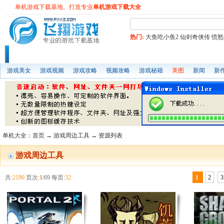
单机游戏下载基地、打造专业
单机游戏下载大全
热门:
大鱼吃小鱼2
仙剑奇侠传
愤怒
游戏美女
游戏视频
游戏攻略
视频攻略
游戏秘籍
美图
新闻
新
角色扮演
即时战略
体育竞速
冒险游戏
单机大全
：
首页
→
游戏周边工具
→ 资源列表
游戏周边工具
共:
2190
页次:
1
/69 每页:
32
1
2
3