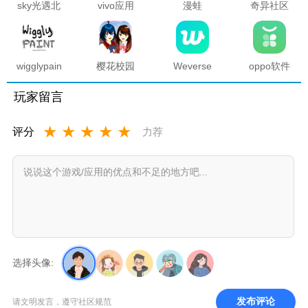
sky光遇北
vivo应用
漫蛙
奇异社区
觅全物品
商店官方
manwa2
复活版下
解锁版
正版
官方正版
载安装
2025最新
版本
wigglypaint
樱花校园
Weverse
oppo软件
抖动涂鸦
模拟器海
中文版安
商店官方
软件
底宫殿最
卓下载最
正版
玩家留言
新版
新版
★
★
★
★
★
评分
力荐
选择头像:
发布评论
请文明发言，遵守社区规范