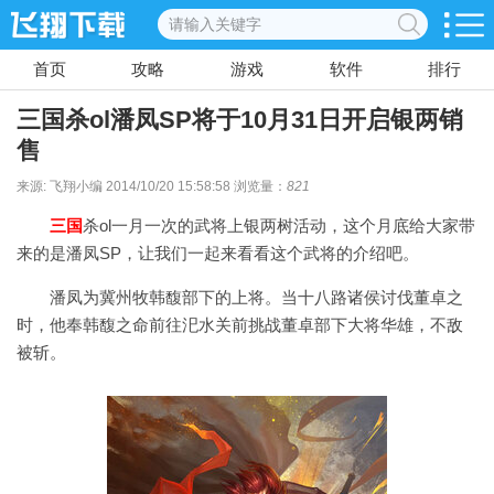
首页
攻略
游戏
软件
排行
三国杀ol潘凤SP将于10月31日开启银两销
售
来源: 飞翔小编 2014/10/20 15:58:58 浏览量：
821
三国
杀ol一月一次的武将上银两树活动，这个月底给大家带
来的是潘凤SP，让我们一起来看看这个武将的介绍吧。
潘凤为冀州牧韩馥部下的上将。当十八路诸侯讨伐董卓之
时，他奉韩馥之命前往汜水关前挑战董卓部下大将华雄，不敌
被斩。