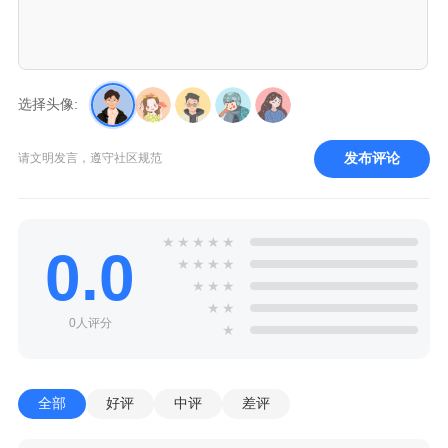
选择头像:
发布评论
请文明发言，遵守社区规范
★
★
★
★
★
0.0
★
★
★
★
★
★
★
★
★
0人评分
★
全部
好评
中评
差评