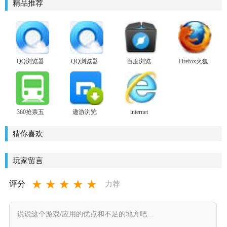
精品推荐
QQ浏览器
QQ浏览器
百度浏览
Firefox火狐
正式版
器2017
浏览器
360抢票五
遨游浏览
internet
代
器
explorer 10
猜你喜欢
玩家留言
★
★
★
★
★
评分
力荐