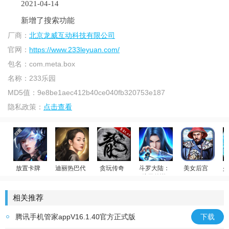
2021-04-14
新增了搜索功能
厂商：
北京龙威互动科技有限公司
官网：
https://www.233leyuan.com/
包名：
com.meta.box
名称：
233乐园
MD5值：
9e8be1aec412b40ce040fb320753e187
隐私政策：
点击查看
放置卡牌
迪丽热巴代言
贪玩传奇
斗罗大陆：武魂觉醒
美女后宫
少
斗罗传说
女神星球
荣耀大天使
原始传奇
官居一品
温
相关推荐
腾讯手机管家appV16.1.40官方正式版
下载