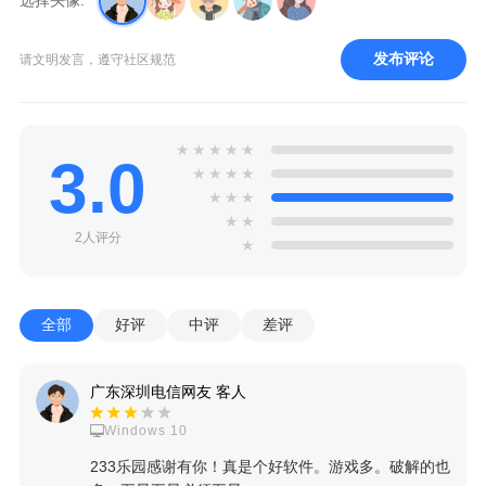
选择头像:
发布评论
请文明发言，遵守社区规范
★
★
★
★
★
3.0
★
★
★
★
★
★
★
★
★
2人评分
★
全部
好评
中评
差评
广东深圳电信网友 客人
Windows 10
233乐园感谢有你！真是个好软件。游戏多。破解的也