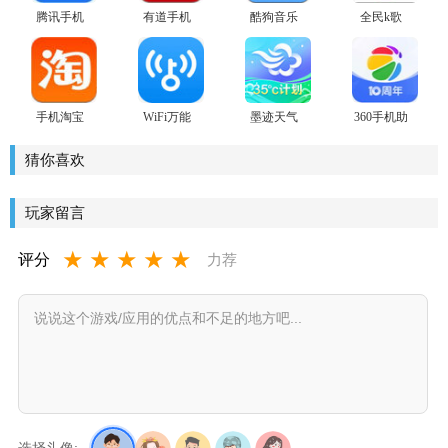
腾讯手机
有道手机
酷狗音乐
全民k歌
管家app
词典for
安卓版
2026年最
Android
新版
手机淘宝
WiFi万能
墨迹天气
360手机助
安卓版
钥匙安卓
安卓版
手2022最
版
新版
猜你喜欢
玩家留言
★
★
★
★
★
评分
力荐