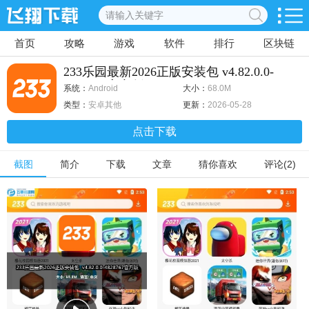
首页
攻略
游戏
软件
排行
区块链
233乐园最新2026正版安装包 v4.82.0.0-
4828767官方版
系统：
Android
大小：
68.0M
类型：
安卓其他
更新：
2026-05-28
点击下载
截图
简介
下载
文章
猜你喜欢
评论(2)