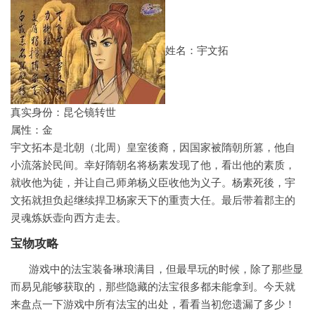
姓名：宇文拓
真实身份：昆仑镜转世
属性：金
宇文拓本是北朝（北周）皇室後裔，因国家被隋朝所篡，他自
小流落於民间。幸好隋朝名将杨素发现了他，看出他的素质，
就收他为徒，并让自己师弟杨义臣收他为义子。杨素死後，宇
文拓就担负起继续捍卫杨家天下的重责大任。最后带着郡主的
灵魂炼妖壶向西方走去。
宝物攻略
游戏中的法宝装备琳琅满目，但最早玩的时候，除了那些显
而易见能够获取的，那些隐藏的法宝很多都未能拿到。今天就
来盘点一下游戏中所有法宝的出处，看看当初您遗漏了多少！