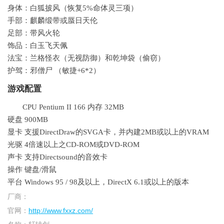
身体：白狐披风（恢复5%命体灵三项）
手部：麒麟缎带或蜃日天伦
足部：带风火轮
饰品：白玉飞天佩
法宝：兰格怪衣（无视防御）和乾坤袋（偷窃）
护驾：邪僧尸 （敏捷+6*2）
游戏配置
CPU Pentium II 166 内存 32MB
硬盘 900MB
显卡 支援DirectDraw的SVGA卡，并内建2MB或以上的VRAM
光驱 4倍速以上之CD-ROM或DVD-ROM
声卡 支持Directsound的音效卡
操作 键盘/滑鼠
平台 Windows 95 / 98及以上，DirectX 6.1或以上的版本
厂商：
官网：
http://www.fxxz.com/