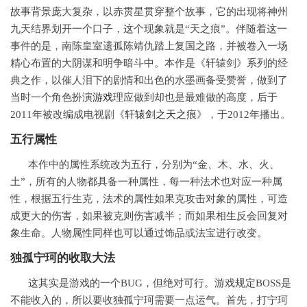
故事背景庞大复杂，以赤贯星贯穿整个故事，它的出现将神州
九天结界划开一个口子，这个现象就是“天之痕”。伴随着这一
事件的是，南陈皇室遗孤陈靖仇踏上复国之路，并被卷入一场
精心布置的大阴谋和明争暗斗中。本作是《轩辕剑》系列的经
典之作，以催人泪下的剧情和出色的水墨画备受赞誉，做到了
当时一个角色扮演
游戏
理应做到却也是最难做的高度，后于
2011年被改编成电视剧《
轩辕剑之天之痕
》，于2012年播出。
五行属性
本作中的属性系统改为五行，分别为“金、木、水、火、
土”，所有的人物都具备一种属性，每一种法术也对应一种属
性，根据五行生克，法术的属性如果克攻击对象的属性，可造
成更大的伤害，如果被克则伤害减半；而如果相生反会回复对
象生命。人物属性同样也可以通过饰品或法宝进行改变。
独孤宁珂的收取大法
这其实是游戏的一个BUG，但绝对可行。游戏规定BOSS是
不能收入的，所以要收独孤宁珂需要一点运气。首先，打宁珂