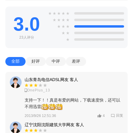
★
★
★
★
★
3.0
★
★
★
★
★
★
★
★
★
23人评分
★
全部
好评
中评
差评
山东青岛电信ADSL网友 客人
OnePlus_13
支持一下！！真是有爱的网站，下载速度快，还可以
不用迅雷
回复
2013/9/26 12:51:36
4
辽宁沈阳沈阳建筑大学网友 客人