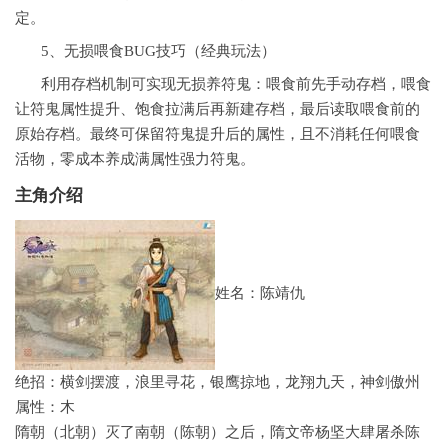
定。
5、无损喂食BUG技巧（经典玩法）
利用存档机制可实现无损养符鬼：喂食前先手动存档，喂食
让符鬼属性提升、饱食拉满后再新建存档，最后读取喂食前的
原始存档。最终可保留符鬼提升后的属性，且不消耗任何喂食
活物，零成本养成满属性强力符鬼。
主角介绍
姓名：陈靖仇
绝招：横剑摆渡，浪里寻花，银鹰掠地，龙翔九天，神剑傲州
属性：木
隋朝（北朝）灭了南朝（陈朝）之后，隋文帝杨坚大肆屠杀陈