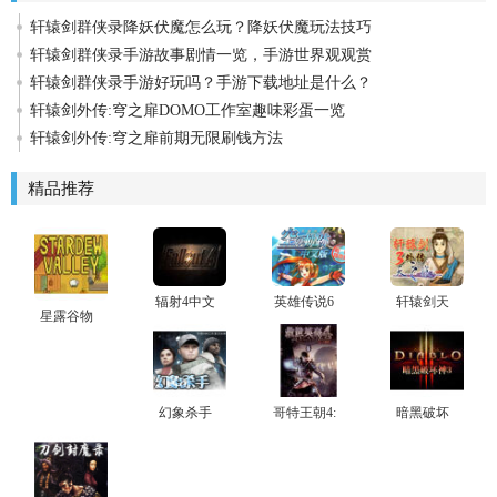
轩辕剑群侠录降妖伏魔怎么玩？降妖伏魔玩法技巧
轩辕剑群侠录手游故事剧情一览，手游世界观观赏
轩辕剑群侠录手游好玩吗？手游下载地址是什么？
轩辕剑外传:穹之扉DOMO工作室趣味彩蛋一览
轩辕剑外传:穹之扉前期无限刷钱方法
精品推荐
辐射4中文
英雄传说6
轩辕剑天
星露谷物
版下载电
空之轨迹fc
之痕电脑
语中文版
脑版
中文版下
版
下载
载电脑版
幻象杀手
哥特王朝4:
暗黑破坏
阿卡尼亚
神3中文版