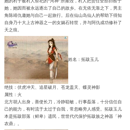
她的村子被村人祭祀的“河神”所摧毁，村人把责任全部归咎于
她，她因而被永远逐出了自己的故乡。在无依无靠之下，男主
角陈靖仇邀她与自己一起旅行。后在仙山岛仙人的帮助下得知
自身乃十大上古神器之一的女娲石转世，并与阿仇成功修补了
天之痕。
姓名：拓跋玉儿
绝技：伏虎冲天、追星破月、苍龙盖天、蝶灵神影
属性：火
北方胡人出身，善使长刀，冷静聪敏，行事磊落，十分信任自
己的能力，有时流于太过于自我，常忽略旁人感受。拓跋玉儿
本是拓跋部落（鲜卑）遗民，世世代代保护拓跋族之神器「神
农鼎」。