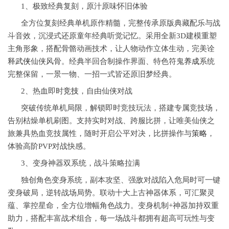
1、极致经典复刻，原汁原味怀旧体验
全方位复刻经典单机原作精髓，完整传承原版典藏配乐与战
斗音效，沉浸式还原童年经典听觉记忆。采用全新3D建模重塑
主角形象，搭配骨骼动画技术，让人物动作立体生动，完美诠
释
武侠
仙侠风骨。经典半回合制操作界面、特色符鬼
养成
系统
完整保留，一景一物、一招一式皆还原旧梦经典。
2、热血即时
竞技
，自由仙侠对战
突破传统单机局限，解锁即时竞技玩法，搭建专属竞技场，
告别枯燥单机刷图。支持实时对战、跨服比拼，让唯美仙侠之
旅兼具热血竞技属性，随时开启公平对决，比拼操作与
策略
，
体验高阶PVP对战快感。
3、变身神器双系统，战斗策略拉满
独创角色变身系统，副本攻坚、强敌对战陷入危局时可一键
变身破局，逆转战场局势。联动十大上古神器体系，可汇聚灵
蕴、掌控星命，全方位增幅角色战力。变身机制+神器加持双重
助力，搭配丰富战术组合，每一场战斗都拥有超高可玩性与变