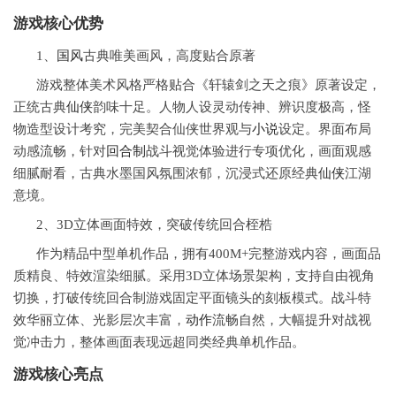
游戏核心优势
1、
国风
古典唯美画风，高度贴合原著
游戏整体美术风格严格贴合《轩辕剑之天之痕》原著设定，
正统古典
仙侠
韵味十足。人物人设灵动传神、辨识度极高，怪
物造型设计考究，完美契合仙侠世界观与
小说
设定。界面布局
动感流畅，针对
回合制
战斗视觉体验进行专项优化，画面观感
细腻耐看，古典水墨国风氛围浓郁，沉浸式还原经典
仙侠
江湖
意境。
2、3D立体画面特效，突破传统回合桎梏
作为精品中型单机作品，拥有400M+完整游戏内容，画面品
质精良、特效渲染细腻。采用3D立体场景架构，支持自由视角
切换，打破传统回合制游戏固定平面镜头的刻板模式。战斗特
效华丽立体、光影层次丰富，
动作
流畅自然，大幅提升对战视
觉冲击力，整体画面表现远超同类经典单机作品。
游戏核心亮点