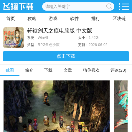
首页
攻略
游戏
软件
排行
区块链
轩辕剑天之痕电脑版 中文版
系统：
WinAll
大小：
1.42G
类型：
RPG角色扮演
更新：
2026-06-02
点击下载
截图
简介
下载
文章
猜你喜欢
评论(23)