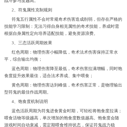
战斗参与度越高。
2、符鬼属性克制规则
符鬼五行属性不会对常规奇术伤害造成削弱，但存在严格的
技能学习限制：无法习得自身相克属性的奇术技能，养成时需
根据自身属性定向培养适配技能，避免资源浪费。
3、三态活跃周期效果
红色周期：物理伤害小幅降低，奇术法术伤害保持正常水
平，综合输出均衡；
蓝色周期：物理伤害降至最低，奇术伤害拉满增幅，同时饱
食度提升效果最佳，适合法术养成、集中喂食；
黄色周期：物理伤害达到峰值，奇术伤害正常，是物理输出
型符鬼的最佳作战周期。
4、饱食度机制说明
蓝色活跃周期为符鬼进食黄金时期，可轻松将饱食度拉满；
喂食活物等级越高，单次增加的饱食度数值越高。饱食度会随
游戏时间自动衰减，需定期喂食维持状态，保证符鬼战力稳