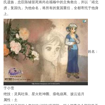
氏遗族，忠臣陈辅冒死将尚在襁褓中的主角救出，并以「靖北
虏，复国仇」为他命名，将所有的复国重任，全都寄托于他身
上。
姓名：
于小雪
绝技：灵凤吐珠、星火乾坤圈、亟电崩离、披云追月
属性：土