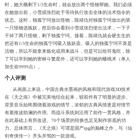
时，她大概剩下1/3生命时，就会放出两个怪物帮她。我们必须
在她放出前，小雪或张烈处于等待执行攻击全体的法术指令的
状态。这时，独孤宁珂放出怪物，陈靖仇对独孤宁珂放出的第
一只怪物选炼妖，然后你会看到小雪或张烈使出法术，一下子
干掉了两只怪物，剩下独孤宁珂。接着，陈靖仇就会硬生生的
把还有1/3生命的独孤宁珂吸入炼妖壶。吸入的独孤宁珂不算是
活物，所以不能拿来炼化或用来战斗，但是可以给符鬼吃，除
了可以学到她的密林斗繁星外，还可以学到她的蟠桃术（单人
加生命9999点）。
个人评测
从画面上来说，中国古典水墨画的风格和现代游戏
3D
技术
在《天之痕》中被完美地结合起来，较前作有了明显的进步。
背景音乐始终围绕着游戏的情节，浓郁的古典风情更是对情节
有着推波助澜的作用。而战斗系统则沿用了前作一贯风格，并
在此基础上有所改进。70个场景的转换也足见制作班底的功
力。总体而言，《天之痕》可谓是国产
rpg
的巅峰之作，与《仙
剑奇侠传一》齐头并驾的一款游戏。