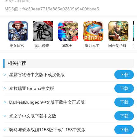
名称：
轩辕剑
MD5值：
f4c30eea7715e885e02809a9400bbee5
美女后宫
贪玩传奇
游戏王
赢万元奖
回合制卡牌
少
官居一品
原始传奇
游戏王：决斗链接
姚记捕鱼
放置群雄
温
相关推荐
星露谷物语中文版下载汉化版
下载
泰拉瑞亚Terraria中文版
下载
DarkestDungeon中文版下载中文正式版
下载
光之子中文版下载中文版
下载
骑马与砍杀战团1158版下载1.158中文版
下载