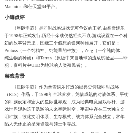
Macintosh和任天堂64平台。
小编点评
《星际争霸》是即时战略游戏无可争议的王者,由暴雪娱乐
于1998年正式发行,历经十余载仍然经久不衰.游戏设置在一个
科
幻
的故事背景里，围绕三个假想的银河种族展开，它们是：
Protoss（一个纯精神、纯能量的种族），Zerg（一个纯肉体、
纯生物的种族）和Terran（原版中来自地球的流放试验品——罪
犯，资料片中UED为地球的人类殖民者）。
游戏背景
《星际争霸》作为暴雪娱乐打造的经典史诗级即时战略
（RTS）作品，于1998年全球首发，凭借成熟的对战体系、平衡
的种族设定和宏大的星际世界观，成为经典电竞游戏标杆。游
戏世界观构筑于浩瀚的未来星际时空，宇宙中存在三大独立文
明种族，彼此文明体系、
生存
模式、战力体系完全独立，常年
陷入无休止的星际资源与领土争夺战。