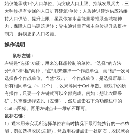
始仅能承载1个人口单位。为突破人口上限、持续发展兵力，三
大种族拥有专属的人口扩容建筑/单位：人族通过建造供应站维
持人口供给、提升上限；星灵依靠水晶能量塔维系全域精神
力，保障人口与建筑运转；异虫通过量产领主单位提升族群控
制力，解锁更
多人
口名额。
操作说明
鼠标左键：
左键是“选择”功能，用来选择想控制的单位。“选择”的方法
分“点”和“框”两种，“点”用来选择一个作战单位，而“框”一次可
选择多个作战单位。当然“双击”一个作战单位，是选择屏幕上
所有相同单位（<=12个），效果等同于Ctrl 单击。游戏中的所
有操作，只要一个左键就可以全部完成。例如：想让农民采
矿，只需要选择农民（左键），然后点击右下角功能栏中的
Gather图标。再用左键点击一堆矿石即可。
鼠标右键：
1）通常用来实现所选择单位在当时情况下最可能执行的一种功
能，例如选择农民(左键)，然后用右键点击一处矿石，农民就会