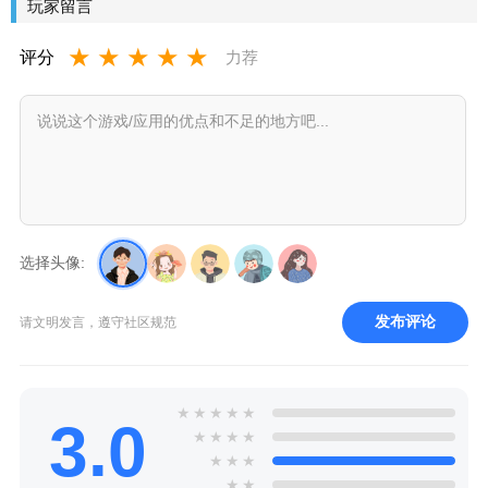
玩家留言
版下载
★
★
★
★
★
评分
力荐
选择头像:
发布评论
请文明发言，遵守社区规范
★
★
★
★
★
3.0
★
★
★
★
★
★
★
★
★