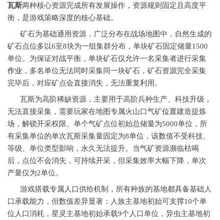
瓦斯
两种核心资源完成所有发展操作，资源规则固定且高度平
衡，是游戏策略深度的核心基础。
矿石为基础通用资源，广泛分布在战场地图中，自然生成的
矿石点位多以6至8块为一组集群分布，单块矿石固定储量1500
单位。为保证对战平衡，单块矿石仅允许一名采集者进行采集
作业
，多名单位无法同时采集同一块矿石，矿石资源完全采集
完毕后，对应矿点会直接消失，无法重复利用。
瓦斯为高阶稀缺资源，主要用于高阶兵种生产、科技升级，
无法直接采集，需要玩家在地图专属火山口气矿
位置
建造提炼
场，解锁开采权限。单个气矿点位初始总储量为5000单位，所
有采集单位的单次瓦斯采集量固定为8单位，该数值不受科技、
等级、单位类型影响，永久无法提升。当气矿资源濒临枯竭
后，点位不会消失，可持续开采，但采集效率大幅下降，单次
产量仅为2单位。
游戏搭载专属人口供给机制，所有种族的基地都具备基础人
口承载能力，但数值差异显著：人族主基地初始可支撑10个单
位人口消耗，星灵主基地初始承载9个人口单位，异虫主基地初