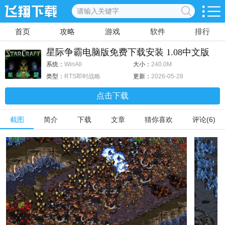
首页
攻略
游戏
软件
排行
星际争霸电脑版免费下载安装 1.08中文版
系统：
WinAll
大小：
240.0M
类型：
RTS即时战略
更新：
2026-05-28
点击下载
截图
简介
下载
文章
猜你喜欢
评论(6)