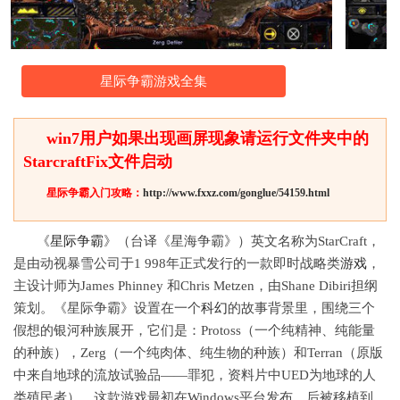
星际争霸游戏全集
win7用户如果出现画屏现象请运行文件夹中的
StarcraftFix文件启动
星际争霸入门攻略：
http://www.fxxz.com/gonglue/54159.html
《
星际争霸
》（台译《星海争霸》）英文名称为StarCraft，
是由动视暴雪公司于1 998年正式发行的一款即时战略类
游戏
，
主设计师为James Phinney 和Chris Metzen，由Shane Dibiri担纲
策划。《星际争霸》设置在一个
科幻
的故事背景里，围绕三个
假想的银河种族展开，它们是：Protoss（一个纯精神、纯能量
的种族），Zerg（一个纯肉体、纯生物的种族）和Terran（原版
中来自地球的流放试验品——罪犯，资料片中UED为地球的人
类殖民者）。这款游戏最初在Windows平台发布，后被移植到