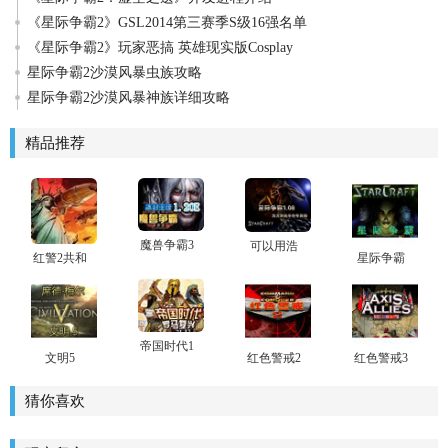
《星际争霸2》GSL2014第三赛季S级16强名单
《星际争霸2》玩家恶搞 英雄现实版Cosplay
星际争霸2沙漠风暴虫族攻略
星际争霸2沙漠风暴神族详细攻略
精品推荐
魔兽争霸3
可以用浩
红警2共和
星际争霸
冰封王座
方联网的
国之辉中
电脑版免
1.20E下载
星际
文版
费下载安
装
帝国时代1
文明5
红色警戒2
红色警戒3
中文版下
下载
世界大战
载
下载_红色
猜你喜欢
警戒3世界
大战中文