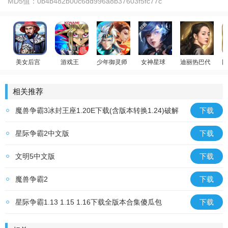
MD5值：
0b4b482b00c6dd996a8b37603f5fc77c
美女后宫
游戏王
少年御灵师
女神星球
迪丽热巴代言
回
温碧霞代言
官居一品
游戏王：决斗链接
放置卡牌
荣耀大天使
相关推荐
魔兽争霸3冰封王座1.20E下载(含版本转换1.24)破解
下载
版
星际争霸2中文版
下载
文明5中文版
下载
魔兽争霸2
下载
星际争霸1.13 1.15 1.16下载全版本合集傻瓜包
下载