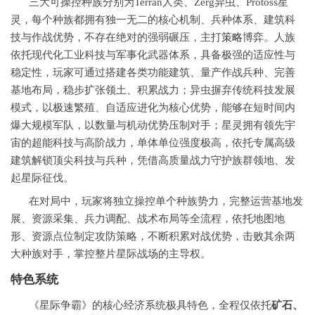
三大可操控种族分别为Terran人类、Zerg异虫、Protoss星
灵，每个种族都拥有独一无二的核心机制、兵种体系、建筑科
技与作战优势，不存在绝对的强弱碾压，主打
策略
博弈。人族
依托现代化工业科技与军事化武器体系，具备极强的适应性与
稳定性，玩家可通过搭建各类功能建筑、量产作战兵种、完善
基地布局，稳步扩张领土、积累战力；异虫摒弃传统科技发展
模式，以极速繁殖、自适应进化为核心优势，能够在短时间内
爆大规模军队，以数量与机动优势压制对手；星灵拥有领先宇
宙的超能科技与高阶战力，单体单位强度极高，依托专属高级
建筑解锁顶尖科技与兵种，凭借高质量战力守护族群领地、发
起星际征伐。
在对局中，玩家将独立操控单个种族势力，完整运营基地发
展、资源采集、兵力调配、战术布局等全流程，依托地图地
形、资源点位制定攻防策略，不断积累对战优势，击败其余两
大种族对手，掌控整片星际战场的主导权。
特色系统
《星际争霸》的核心经济系统极具特色，全程仅依托
矿石、