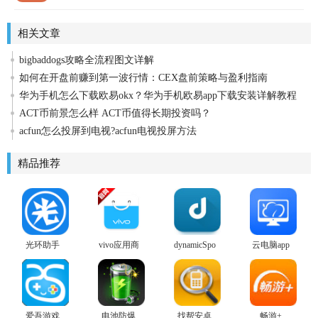
相关文章
bigbaddogs攻略全流程图文详解
如何在开盘前赚到第一波行情：CEX盘前策略与盈利指南
华为手机怎么下载欧易okx？华为手机欧易app下载安装详解教程
ACT币前景怎么样 ACT币值得长期投资吗？
acfun怎么投屏到电视?acfun电视投屏方法
精品推荐
光环助手
vivo应用商
dynamicSpot
云电脑app
2026
店
play商店版
爱吾游戏
电池防爆
找帮安卓
畅游+