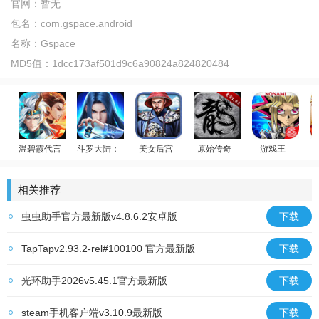
官网：
暂无
包名：
com.gspace.android
名称：
Gspace
MD5值：
1dcc173af501d9c6a90824a824820484
温碧霞代言
斗罗大陆：武魂觉醒
美女后宫
原始传奇
游戏王
贪玩传奇
少年御灵师
斗罗传说
官居一品
游戏王：决斗链
相关推荐
虫虫助手官方最新版v4.8.6.2安卓版
下载
TapTapv2.93.2-rel#100100 官方最新版
下载
光环助手2026v5.45.1官方最新版
下载
steam手机客户端v3.10.9最新版
下载