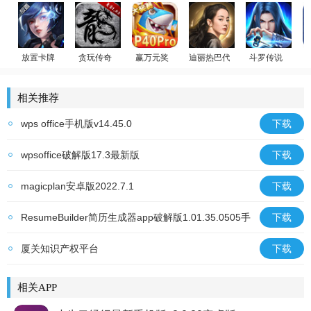
放置卡牌
贪玩传奇
赢万元奖
迪丽热巴代言
斗罗传说
女神星球
原始传奇
姚记捕鱼
荣耀大天使
斗罗大陆：武魂
相关推荐
wps office手机版v14.45.0
下载
wpsoffice破解版17.3最新版
下载
magicplan安卓版2022.7.1
下载
ResumeBuilder简历生成器app破解版1.01.35.0505手
下载
机版
厦关知识产权平台
下载
相关APP