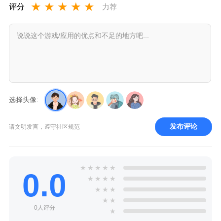
★
★
★
★
★
评分
力荐
选择头像:
发布评论
请文明发言，遵守社区规范
★
★
★
★
★
0.0
★
★
★
★
★
★
★
★
★
0人评分
★