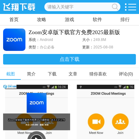
首页
攻略
游戏
软件
排行
Zoom安卓版下载官方免费2025最新版
v6.5.3.31278
系统：
Android
大小：
249.8M
类型：
办公必备
更新：
2025-08-08
点击下载
截图
简介
下载
文章
猜你喜欢
评论(0)