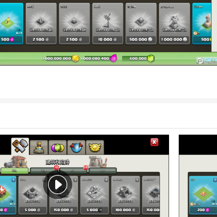
解版说明
的小伙伴而言，一个比较好玩有趣的类型往往可以让他乐在其中，这里推
下最为热门经典的战争策略
手游
，英文名也叫Null’s Clash，凭借
可爱
有
，将游戏内大到人物模式，小到各种NPC都刻画的极为细致，以此吸引了
体玩法也是特别的简单，大家只需要不断发展自己的基地，
建造
营地、兵
，以此增强自身的实力，从而抵御敌人的入侵即可，虽然十分的简单却非
的可玩性还是极强的，适合各个年龄段的玩家进行畅玩，一定会带给你前
突游戏中还拥有各种各样的兵种，每个兵种都有着不同的攻击方式、攻击
，不同的兵种搭配起来的攻击效果也是不同的，这就需要玩家好好思考如