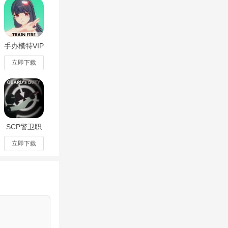
落里面的大佬要
落，最基本的
这有利于你村庄
手办模特VIP
解锁版
己的技术。部
v0.2.0最新
立即下载
打部落战的成
版
资源)
SCP警卫职
责手机版
v0.1.5安卓
立即下载
版
防御(如箭塔、加
这1天内存够升