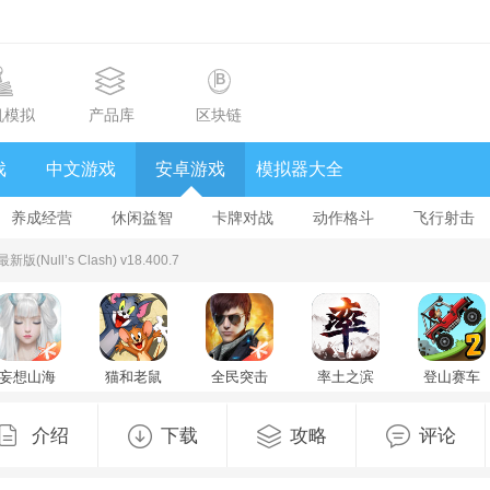
机模拟
产品库
区块链
戏
中文游戏
安卓游戏
模拟器大全
养成经营
休闲益智
卡牌对战
动作格斗
飞行射击
ull’s Clash) v18.400.7
妄想山海
猫和老鼠
全民突击
率土之滨
登山赛车
腾讯官方
手游
v4.34.0
官方版
Hill Climb
版v2.0.13
v7.49.2
2025最新
Racingv1.5
安卓版
版v9.1.9最
下载汉化
介绍
下载
攻略
评论
新版
最新版
v1.60.3中
文版