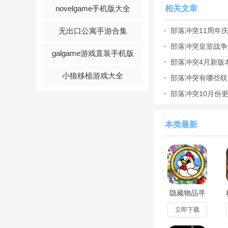
novelgame手机版大全
6.参加其他部落，
相关文章
7.和部落成员一起
无出口公寓手游合集
部落冲突11周年庆
庆生口令
部落冲突皇室战争
8.在竞争激烈的部
galgame游戏直装手机版
最新免费
部落冲突4月新版
9.参加村落比赛，
小狼移植游戏大全
部落冲突有哪些联
10.使用加农炮、
部落冲突10月份
部落冲突2023破
本类最新
阵型
一个村庄的建造排布
的时候可以自己摆阵
筑，再包一层墙，
收
隐藏物品寻
无所不藏
找与发现无
限金币版
立即下载
v1.3.0最新
部落
版