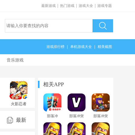
|
|
|
最新游戏
热门游戏
游戏大全
游戏专题
游戏排行榜
|
单机游戏大全
|
精美截图
音乐游戏
相关APP
火影忍者
忍者新世
42
代手游
部落冲
部落冲突
部落冲突
v3.82.35
最新
突：皇室
助手一键
魔改版无
战争最新
布阵版下
限兵力
手机版
载最新
2024