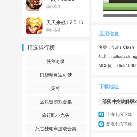
动作格斗
部落冲突2023破
1.注意自己的部落
天天来战1.2.5.16
动作格斗
2.整个游戏的战斗
应用信息
3.超多的兵种等着
精选排行榜
名称：
Null’s Clash
4.需要使用各种道
包名：
nullsclash.nig
侠剑奇缘
MD5值：
76c5100f2
部落冲突2023破
口袋精灵宝可梦
1.以单模方式横渡
下载地址
宠将
2.使用不同的兵种
部落冲突破解版2025年
区块链游戏合集
3.友谊战、部落友
上海电信下载
旅行吧小光头
4.训练部队，不断
娄底电信下载
死亡独轮车游戏合集
5.去建筑大师基地