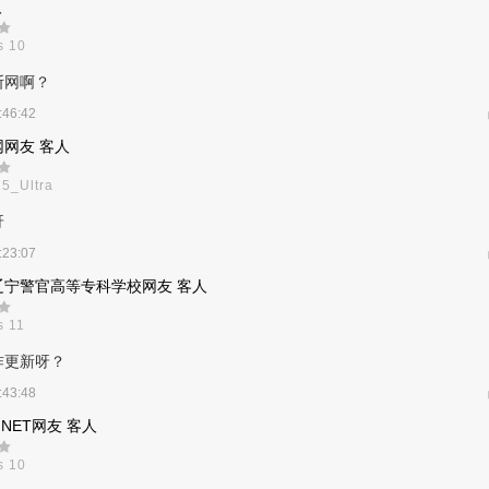
人
还没下的，后面想下了或者说到时机下了，可以;防御已经下了的，后面
s 10
先把科技升上来，待技术慢慢提升，再慢慢下防御。
断网啊？
:46:42
网友 客人
5_Ultra
呀
:23:07
辽宁警官高等专科学校网友 客人
 11
咋更新呀？
:43:48
.NET网友 客人
s 10