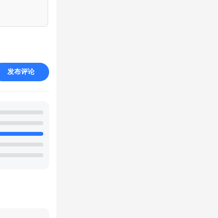
还是先把一种
复、炸弹这些兵
发布评论
啪的下、科技8
部落时大多数时
定要上来。也有
次进攻抵消3小
有5次的抢劫次
人的阵，去摆自己