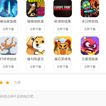
智的选择，所以要先建好你的部落城堡(对于三本还是有点小贵的)，向部
，这样就增加了你的进攻和防守能力。当然，找部落的时候要找好点的部
部落谁愿意待啊)。部落就是一个团体，找一个好的团体还是非常重要的，
修仙家族模
猫猫地铁逃
欧洲前线重
末日终防线
拟器2最新版
生去广告版
置安卓中文
小游戏免广
。找到一个部落之后就要积极参加部落战，因为部落战才能真正的锻炼自
本v1.1.4官
v1.0.2最新
版1.2最新版
告版v1.0最
立即下载
立即下载
立即下载
立即下载
个新手打部落战，但是你可以主动向首领提出来，一般的首领都喜欢积极
方版
版
新版
跃，说不定能得到首领的看重，拥有职位什么的(部落战胜利也能获得许多
打碎布娃娃
修勾快递无
顽石英雄免
元素冒险家
手游无广告
限金币版
广告版游戏
手游去广告
版v0.05.04
v2.1.8最新
1.0.2安卓版
版v1.12.2最
立即下载
立即下载
立即下载
立即下载
防御;2.准确的说：能平掉自己对应匹配的对手。
最新版
版
新版
期才意会的，前期也是不懂。不过没有关系，新手可以参考以下去做：
★
★
力荐
(所谓“科技”包括：实验室、法术工厂、兵营、训练营、王、部落城堡)，
设施)都可以先不动。
预算，举个例子，现在正在把法师升3级，还有1天升完，那么自己就要在