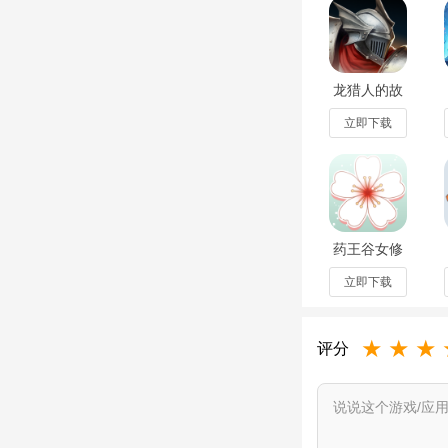
加入一个部落是最明
点气球兵什么的援兵
是活跃度要高(死鱼
龙猎人的故
事免广告版
的发育和技术的成长
v1.00.06最
立即下载
落首领可能不会带一
新版
员。如果你足够的活
无所不藏
发展方向
药王谷女修
修炼手札手
游安卓版
立即下载
1.笼统的说：科技>
v1.18最新版
以上两点我也是到后
★
★
★
评分
农民都先用去升科技
农炮、迫击炮等防御
实验室不要停。做好