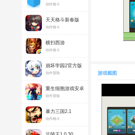
v1.10
动作格斗
天天格斗新春版
3.6.0
动作格斗
横扫西游
v2.11.077
动作格斗
部落冲突2023破
对于喜欢玩策略
游戏
崩坏学园2官方版
落冲突，这是作为当
v13.0.8安卓版
游戏截图
动作冒险
精致细腻的UI设计
中。另外该游戏的总
重生细胞游戏安卓
版v3.5.8-bilibili-
塔，训练自己的军队
动作冒险
UO官方版
们的
策略
能力，总体
暴力三国2.1
体验。并且，部落冲
动作格斗
度、伤害类型等特点
题，可玩性极高。
兰陵王1.0.30