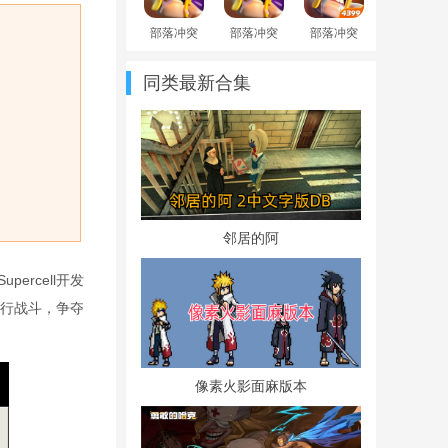
部落冲突
部落冲突
部落冲突
国际服
国际服18
账号绑定
18.200.24
本官方版
工具4399
同类最新合集
最新版
服
邻居的阿
ercell开发
行战斗，争夺
像素火影面麻版本