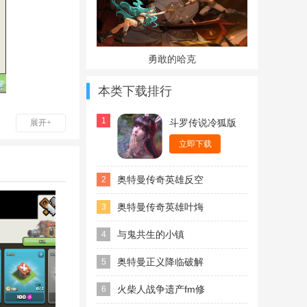
勇敢的哈克
本类下载排行
1
斗罗传说冷狐版
展开+
荐大家来玩部
立即下载
趣的游戏画风，
不少玩家深陷其
奥特曼传奇英雄反空
2
营、防御炮
存档最新版
奥特曼传奇英雄叶烸
3
常的考验玩家
原创4399下载内购
与鬼共生的小镇
4
所未有的
冒险
偏好、移动速
版
1.3.0下载最新中文
奥特曼正义降临破解
5
何搭配的问
版
版2023最新版
火柴人战争遗产fm修
6