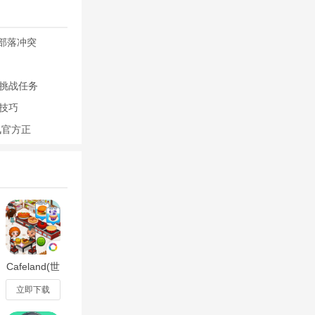
 部落冲突
挑战任务
技巧
讯官方正
多，平时没事
一层防御建
)
Cafeland(世
界餐厅咖啡
馆)2.76.2
立即下载
08