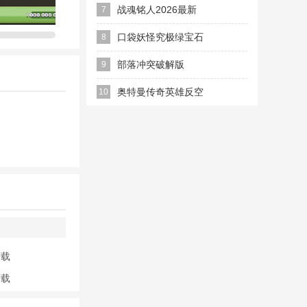
改器破解版(Stick
战魂铭人2026最新
7
War: Legacy)
破解版
口袋妖怪究极绿宝石
8
5.4内置修改器版
部落冲突破解版
9
2022
2025年最新版(Null’s
奥特曼传奇英雄反空
10
Clash)
存档11.0下载2023
最新版
下载
下载