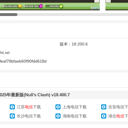
解版特色
防御工程，容易被其他玩家攻击。
要试试策略。玩家需要根据对手的部落建筑投入士兵。
你生成。而且需要不断地升级兵种。
版本：
18.200.6
具来提升自己的部落。
ht.rel
feaf78bfaeb60f90fdd618d
解版亮点
戈布林王国，打败戈布林之王。
、术和英雄，组合不同的兵种，尝试各种独特的战术。
最新版(Null’s Clash) v18.400.7
谊战和特别活动。
江苏
电信
下载
上海电信下载
吉首电信
升级部队。
长沙电信下载
湖南电信下载
湖北
电信
旅行，探索神秘新世界的新建筑和作用。