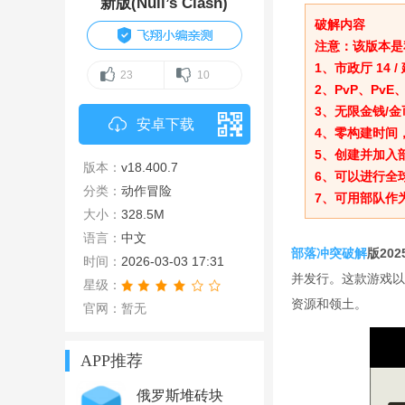
新版(Null’s Clash)
破解内容
注意：该版本是
1、市政厅 14 /
23
10
2、PvP、Pv
3、无限金钱/金
安卓下载
4、零构建时间
5、创建并加入
版本：
v18.400.7
6、可以进行全
分类：
动作冒险
7、可用部队作
大小：
328.5M
语言：
中文
部落冲突
破解
版2025
时间：
2026-03-03 17:31
并发行。这款游戏以
星级：
资源和领土。
官网：暂无
APP推荐
俄罗斯堆砖块