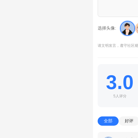
级下一个兵种或法术
实验室不用升的很杂
流派的兵一起升起来
选择头像:
升到上限)
请文明发言，遵守社区
一定不要沉醉于升级
本;上了10本地狱
候都是不受待见的。
3.0
其实说的很极端的：
人说如果没有防御，
5人评分
其实是这样：被洗空
时护盾、第二次4小
数，就算平均每次按
全部
好评
5.当然，不是鼓励
的阵，看自己的阵防