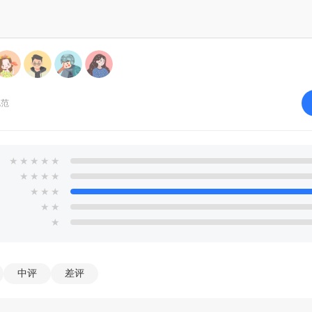
的资源，法师升完3级马上接着继续。
，即：不用这次升这种，下次升另一种不相关的。虽说最后都是要满，但
好。(比如，6本主打胖法，那么6本时候实验室就优先把胖子、法师、回
规范
的快感。有的人是把升级作为乐趣，即有什么升什么，上了9本连弩啪啪
塔哗啦啦的锤、无法平9本;或者速9速10速11，这样的号都是坑号，在申请
★
★
★
★
★
防御可以没有，但科技一定要上来;所有防御设施都可以不建，但科技一
★
★
★
★
连资源也守不住啊。
★
★
★
★
★
一次，损失几十w资源，但获得16小时的护盾。然后在这16小时里，第一
★
时、第三次5小时、第四次6小时，加上村庄守卫，被打一次后自己至少也
20w来计算，最后也拿了100w，减去自己被打的，也赚有几十w了。
中评
差评
大家玩宝宝号，其实慢慢玩着，会发现攻防兼备才是最大乐趣。去打掉别
住一次又一次的进攻，这样才是最好玩的。