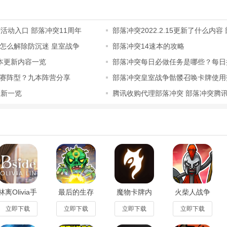
自己组建部落，邀请朋友参加。
参加部落对战，与其他部落相比下降。
活动入口 部落冲突11周年
部落冲突2022.2.15更新了什么内容
更新了
怎么解除防沉迷 皇室战争
部落冲突14速本的攻略
落对战联盟中验证战斗技术，证明实力。
本更新内容一览
部落冲突每日必做任务是哪些？每日
与部落成员协力获得魔法道具。
介绍
赛阵型？九本阵营分享
部落冲突皇室战争骷髅召唤卡牌使用
矢塔、迫击炮、城墙、陷阱等防御设施来保护村庄。
更新一览
腾讯收购代理部落冲突 部落冲突腾
式版首发
解版免费攻略
也是很重要的，这可以有效的保护好自己的资源和奖杯。低本的建筑物不
玩玩，利于熟悉自己的村庄。当然，最普遍的是大本营和资源内置，外围
集
器外置，等等。(下面是我自己的小村庄，啊哈哈哈，懒得摆阵就这样了
林离Olivia手
最后的生存
魔物卡牌内
火柴人战争
游(BSide:
者无限金币
置菜单版
遗产Stick
Olivia
版v1最新版
v0.2.7_Alpha
War
立即下载
立即下载
立即下载
立即下载
Lin)v1.0.0
最新版
Sagav2026.5.53
最新版