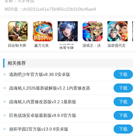
名称：
斗罗传说
MD5值：
cfc50311e61e75b955c22b310bcf6ae9
回合制卡牌
赢万元奖
放置卡牌
游戏王：决斗链接
温碧霞代言
放置群雄
姚记捕鱼
女神星球
游戏王
少年御灵师
相关推荐
逃跑吧少年官方版v8.38.0安卓版
下载
战魂铭人2026最新破解版v3.2.1内置修改器
下载
战魂铭人内置修改器版v3.2.1最新版
下载
巨兽战场安卓版最新版v9.8.0官方版
下载
崩坏学园2官方版v13.0.8安卓版
下载