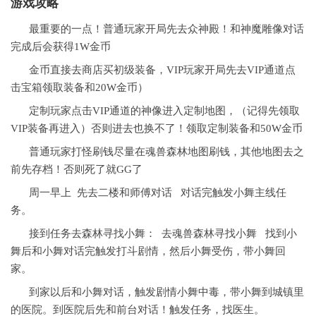
游戏攻略
最重要的一点！普通玩家开局先去众神殿！和神魔雕像对话
完成后会获得1W金币
金币直接去商店买初级装备，VIP玩家开局先去VIP通道点
击宝箱领取装备和20W金币）
定制玩家点击VIP通道的神像进入定制地图，（记得先领取
VIP装备再进入）否则进去也换不了！领取定制装备和50W金币
普通玩家打怪刷钱尽量在魂兽森林地图刷钱，其他地图去之
前先存档！否则死了就GG了
周一早上 先去二楼和师傅对话 对话完触发小舞主线任
务。
接到任务去森林寻找小舞： 去魂兽森林寻找小舞 找到小
舞后和小舞对话完触发打斗剧情，然后小舞受伤，带小舞回
家。
到家以后和小舞对话，触发剧情小舞中毒，带小舞到城镇里
的医院。到医院后先和前台对话！触发任务，找医生。