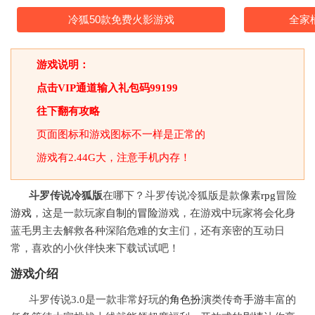
冷狐50款免费火影游戏
全家
游戏说明：
点击VIP通道输入礼包码99199
往下翻有攻略
页面图标和游戏图标不一样是正常的
游戏有2.44G大，注意手机内存！
斗罗传说冷狐版
在哪下？斗罗传说冷狐版是款像素
rpg
冒险
游戏
，这是一款玩家
自制
的
冒险
游戏，在游戏中玩家将会化身
蓝毛男主去解救各种深陷危难的女主们，还有亲密的互动日
常，喜欢的小伙伴快来下载试试吧！
游戏介绍
斗罗传说3.0是一款非常好玩的
角色
扮演
类传奇
手游
丰富的