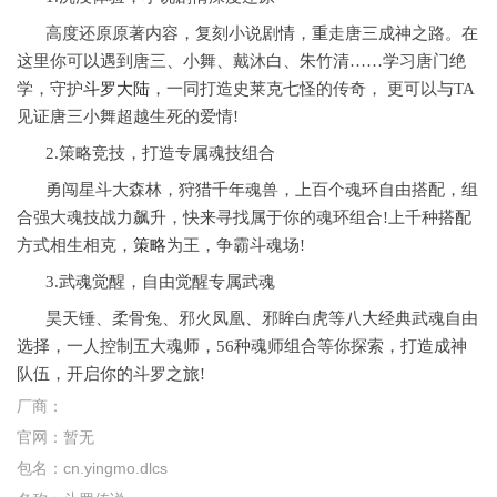
高度还原原著内容，复刻小说剧情，重走唐三成神之路。在
这里你可以遇到唐三、小舞、戴沐白、朱竹清……学习唐门绝
学，守护
斗罗大陆
，一同打造史莱克七怪的传奇， 更可以与TA
见证唐三小舞超越生死的爱情!
2.策略竞技，打造专属魂技组合
勇闯星斗大森林，狩猎千年魂兽，上百个魂环自由搭配，组
合强大魂技战力飙升，快来寻找属于你的魂环组合!上千种搭配
方式相生相克，
策略
为王，争霸斗魂场!
3.武魂觉醒，自由觉醒专属武魂
昊天锤、柔骨兔、邪火凤凰、邪眸白虎等八大经典武魂自由
选择，一人控制五大魂师，56种魂师组合等你探索，打造成神
队伍，开启你的斗罗之旅!
厂商：
官网：
暂无
包名：
cn.yingmo.dlcs