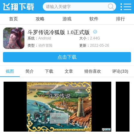
首页
攻略
游戏
软件
排行
斗罗传说冷狐版 1.0正式版
系统：
Android
大小：
2.44G
类型：
动作冒险
更新：
2022-05-26
点击下载
截图
简介
下载
文章
猜你喜欢
评论(33)