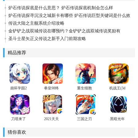
炉石传说探底是什么意思？ 炉石传说探底机制会怎么样
炉石传说探寻沉没之城新卡有哪些 炉石传说巨型关键词是什么效
果
传说大陆之主舰系统介绍攻略
​金铲铲之战双城传说在哪预约？​金铲铲之战双城传说奖励有
圣斗士星矢正义传说之新手入门前期攻略
精品推荐
崩坏学园2
拳皇98终
重生细胞
机战王(3d
官方版
极之战OL
游戏安卓
机甲炫斗)
版
手机版
刀塔来了
2021天天
三国之刃
黑暗光年
九游版
炫斗手游
猜你喜欢