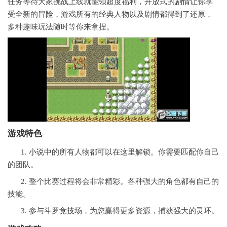
任务等待大家挑战上线就能领超度福利，开放式的
剧情
让你享
受全新的
冒险
，游戏所有的经典人物以及剧情都得到了还原，
多种趣味玩法随时等你来拿捏。
游戏特色
1.
小说
中的所有人物都可以在这里解锁。你需要匹配你自己
的团队。
2. 整个比赛过程将会非常精彩。各种强大的角色都有自己的
技能。
3. 参与斗罗
竞技
场，为您赢得更多资源，捕获强大的灵环。