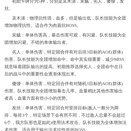
初始卡牌分为5种，分别是哀木涕，呆贼，劣人，傻馒，发
丝。
哀木涕：物理抗性强，血多，但是输出低，队长技能为全团
增加物理抗性。适合作为肉盾抗BOSS。
呆贼：单体伤害高，暴击伤害可观，有闪避。队长技能为全
团增加闪避。不错的单体输出者。
劣人：单体伤害，特定
回合
伴有对后排3目标的AOE(群体)
伤害。队长技能为全团增加命中。命中其实很重要，减少MISS
就意味着团队输出的提高。初期推荐选择劣人，全团命中在日
后的战斗中的重要性会逐渐体现出来。
傻馒：单体伤害，特定回合伴有对随机3目标的AOE(群体)
伤害。队长技能为全团增加暴击几率。血量稍比其他伤害输出
者高，血量方面有些小小的优势。
发丝：单体伤害，特定回合对竖排目标(敌人一般分为两
排，每排3个，特定场景下会有所不同，不过敌人总量不会超过
6个，我方队形也是如此)使用法术攻击。队长技能为全体增加法
术伤害。适合用于输出法术抗性低的BOSS。