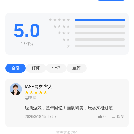
★
★
★
★
★
5.0
★
★
★
★
★
★
★
★
★
1人评分
★
全部
好评
中评
差评
IANA网友 客人
电脑
经典游戏，童年回忆！画质精美，玩起来很过瘾！
回复
2026/3/18 15:17:57
0
暂无更多评论