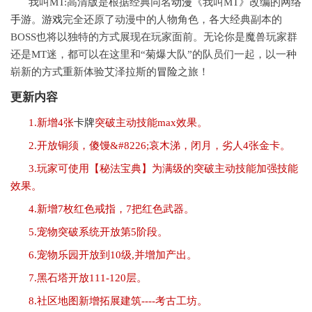
我叫MT:高清版是根据经典同名
动漫
《我叫MT》改编的网络
手游
。
游戏
完全还原了动漫中的人物角色，各大经典副本的
BOSS也将以独特的方式展现在玩家面前。无论你是魔兽玩家群
还是MT迷，都可以在这里和“菊爆大队”的队员们一起，以一种
崭新的方式重新体验艾泽拉斯的
冒险
之旅！
更新内容
1.新增4张
卡牌
突破主动技能max效果。
2.开放铜须，傻馒&#8226;哀木涕，闭月，劣人4张金卡。
3.玩家可使用【秘法宝典】为满级的突破主动技能加强技能
效果。
4.新增7枚红色戒指，7把红色武器。
5.宠物突破系统开放第5阶段。
6.宠物乐园开放到10级,并增加产出。
7.黑石塔开放111-120层。
8.社区地图新增拓展建筑----考古工坊。