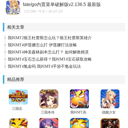
fate/go内置菜单破解版v2.136.5 最新版
122.9M /
中文 /
26-07-20
相关文章
我叫MT2狼王杜蕾斯怎么玩？狼王杜蕾斯英雄介
我叫MT4伊莲娜怎么打 伊莲娜打法攻略
我叫MT4神圣森林副本怎么打？ 如何解救精灵
我叫MT4宝石怎么获得？我叫MT4宝石获取攻略
我叫MT4氪金吗 我叫MT4手游不氪金玩法
精品推荐
三国志
三国杀传
我叫MT:高
战舰少女
2014
奇
清版