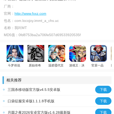
厂商：
官网：
http://www.fxxz.com
包名：
com.locojoy.immt_a_chs.uc
名称：
我叫MT
MD5值：
0fd8753ba2a706fe507d69533920535f
斗罗传说
原始传奇
温碧霞代言
游戏王：决斗链接
官居一品
回
美女后宫
斗罗大陆：武魂觉醒
贪玩传奇
少年御灵师
游戏王
相关推荐
三国杀移动版官方版v4.5.5安卓版
下载
口袋征服安卓版1.1.1.8手机版
下载
月圆之夜2026安卓官方版v1.6.28最新版
下载