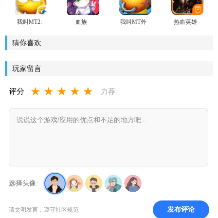
我叫MT2:
血族
我叫MT外
热血英雄
为爱而战
传手游
手游
猜你喜欢
玩家留言
★
★
★
★
★
评分
力荐
选择头像:
发布评论
请文明发言，遵守社区规范