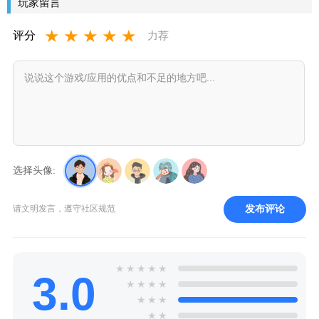
玩家留言
★
★
★
★
★
评分
力荐
选择头像:
发布评论
请文明发言，遵守社区规范
★
★
★
★
★
3.0
★
★
★
★
★
★
★
★
★