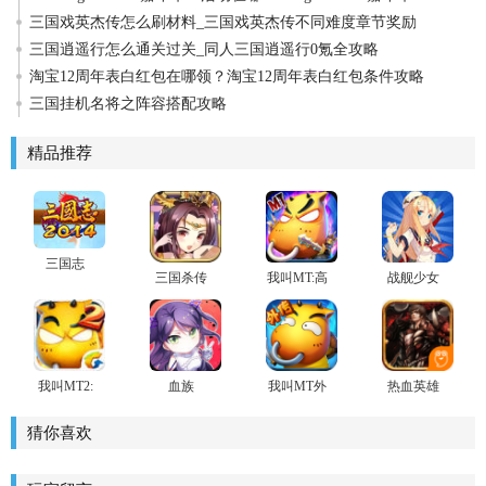
三国戏英杰传怎么刷材料_三国戏英杰传不同难度章节奖励
三国逍遥行怎么通关过关_同人三国逍遥行0氪全攻略
淘宝12周年表白红包在哪领？淘宝12周年表白红包条件攻略
三国挂机名将之阵容搭配攻略
精品推荐
三国志
三国杀传
我叫MT:高
战舰少女
2014
奇
清版
我叫MT2:
血族
我叫MT外
热血英雄
为爱而战
传手游
手游
猜你喜欢