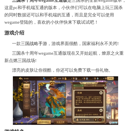
三国
杀十周年wegame互通版
是三国杀的全新wegame版本，
这是pc和手机端互通的版本，小伙伴们可以在电脑上玩三国杀
的同时数据还可以和手机端的互通，而且是完全可以使用
wegame登陆的，喜欢的小伙伴快来下载试试吧！
游戏
介绍
一款三
国战
略
手游
，游戏界面很酷，国家福利永不关闭!
三国
杀十周年wegame互通版现在又开始起航，燎原之火重
新点燃三国战场!
漂亮的皮肤让你很酷，你还可以免费下载一份礼物。