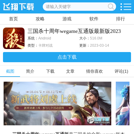
首页
攻略
游戏
软件
排行
三国杀十周年wegame互通版最新版2023
v.1.0.107最新版
系统：
Android
大小：
516.0M
类型：
卡牌对战
更新：
2023-03-14
点击下载
截图
简介
下载
文章
猜你喜欢
评论(1)