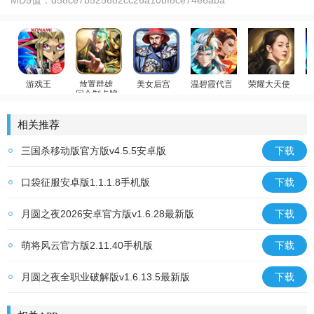
游戏王
放置群雄
美女后宫
温碧霞代言
荣耀大天使
回合制卡牌
游戏王：决斗链接
官居一品
少年御灵师
迪丽热巴代言
斗
相关推荐
三国杀移动版官方版v4.5.5安卓版
下载
口袋征服安卓版1.1.1.8手机版
下载
月圆之夜2026安卓官方版v1.6.28最新版
下载
萌将风云官方版2.11.40手机版
下载
月圆之夜全职业破解版v1.6.13.5最新版
下载