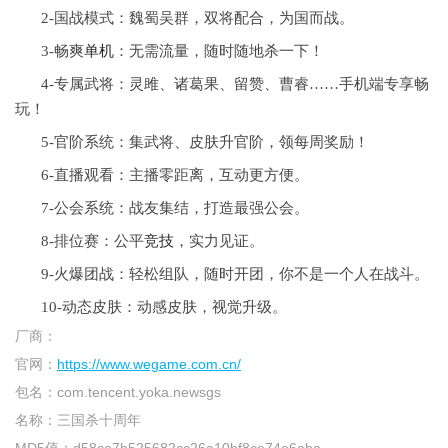
2-国战模式：魏蜀吴群，双将配合，为国而战。
3-畅爽
单机
：无需流量，随时随地杀一下！
4-专属武将：灵雎、诸葛果、留赞、曹睿……手机端专享畅
玩！
5-官阶系统：集武将、皮肤升官阶，领每周奖励！
6-直播观看：主播零距离，互动更方便。
7-公会系统：战友集结，打造最强公会。
8-排位赛：公平
竞技
，实力见证。
9-火爆团战：轻松组队，随时开团，你不是一个人在战斗。
10-动态皮肤：动感皮肤，视觉升级。
厂商：
官网：
https://www.wegame.com.cn/
包名：
com.tencent.yoka.newsgs
名称：
三国杀十周年
MD5值：
d58ce7b525682cc26a10bf8ce74e6aba