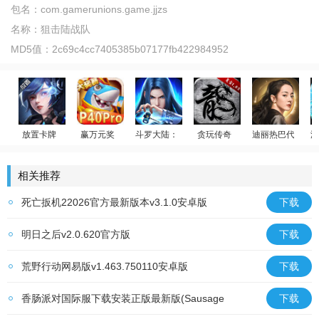
包名：
com.gamerunions.game.jjzs
名称：
狙击陆战队
MD5值：
2c69c4cc7405385b07177fb422984952
放置卡牌
赢万元奖
斗罗大陆：武魂觉醒
贪玩传奇
迪丽热巴代言
温
女神星球
姚记捕鱼
斗罗传说
原始传奇
荣耀大天使
少
相关推荐
死亡扳机22026官方最新版本v3.1.0安卓版
下载
明日之后v2.0.620官方版
下载
荒野行动网易版v1.463.750110安卓版
下载
香肠派对国际服下载安装正版最新版(Sausage
下载