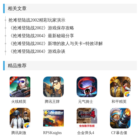
相关文章
抢滩登陆战2002精彩玩家演示
《抢滩登陆战2002》游戏保存攻略
《抢滩登陆战2004》最新秘籍分享
《抢滩登陆战2002》新增的敌人与关卡+特效详解
《抢滩登陆战2004》游戏杂谈
精品推荐
火线精英
腾讯王牌
元气骑士
和平精英
下载最新
战士官方
更新版
腾讯手游
版本安装
版
2024版
腾讯刺激
RPSKnights(坦
合金弹头4
CF暴击僵
战场官方
克萌萌哒)
手机版
尸2015(贺