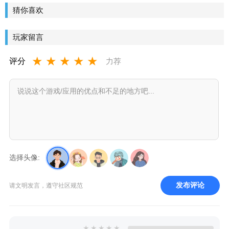
版
岁版)破解
猜你喜欢
版
玩家留言
★
★
★
★
★
评分
力荐
选择头像:
发布评论
请文明发言，遵守社区规范
★
★
★
★
★