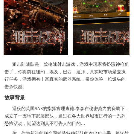
狙击陆战队是一款
枪战
射击
游戏
，游戏中玩家将
扮演
神枪狙
击手，你将前往纽约，埃及，巴西，迪拜，真实城市场景去执
行任务，游戏拥有丰富真实的武器系统，带你体验一枪爆头的
击杀快感。
故事背景
退役的英国SAS的指挥官理查德.泰森在秘密势力的资助下，
成立了一支地下武装部队，通过在各大世界城市进行的一系列
恐怖
活动，期望达到其不可告人的目的…
你，作为新进的联合国武装特种部队的杰出狙击手，将转战