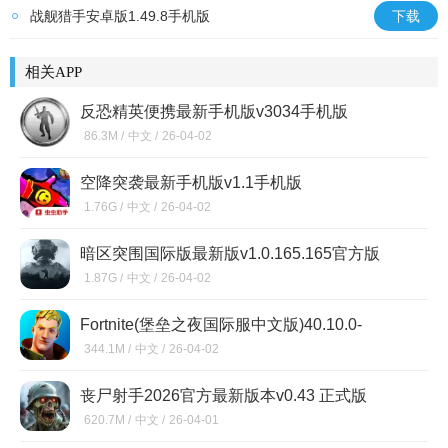
Man)v23.56安卓版
战舰猎手安卓版1.49.8手机版
下载
相关APP
反恐精英便携最新手机版v3034手机版
86.3M /
中文 /
26-04-02
空降突袭最新手机版v1.1手机版
1.76G /
中文 /
26-04-02
暗区突围国际版最新版v1.0.165.165官方版
1.87G /
中文 /
26-04-02
Fortnite(堡垒之夜国际服中文版)40.10.0-
52157884-Android最新版
344.1M /
中文 /
26-04-02
丧尸射手2026官方最新版本v0.43 正式版
620.7M /
中文 /
26-04-01