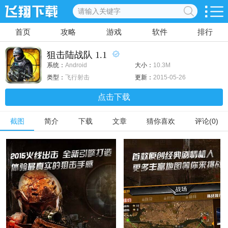
首页
攻略
游戏
软件
排行
狙击陆战队 1.1
系统：
Android
大小：
10.3M
类型：
飞行射击
更新：
2015-05-26
点击下载
截图
简介
下载
文章
猜你喜欢
评论(0)