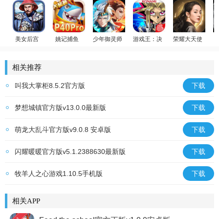
美女后宫
姚记捕鱼
少年御灵师
游戏王：决斗链接
荣耀大天使
官居一品
赢万元奖
温碧霞代言
游戏王
迪丽热巴代言
相关推荐
叫我大掌柜8.5.2官方版
下载
梦想城镇官方版v13.0.0最新版
下载
萌龙大乱斗官方版v9.0.8 安卓版
下载
闪耀暖暖官方版v5.1.2388630最新版
下载
牧羊人之心游戏1.10.5手机版
下载
相关APP