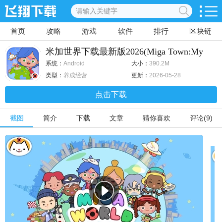
首页
攻略
游戏
软件
排行
区块链
米加世界下载最新版2026(Miga Town:My
World) v1.101官方版
系统：
Android
大小：
390.2M
类型：
养成经营
更新：
2026-05-28
点击下载
截图
简介
下载
文章
猜你喜欢
评论(9)