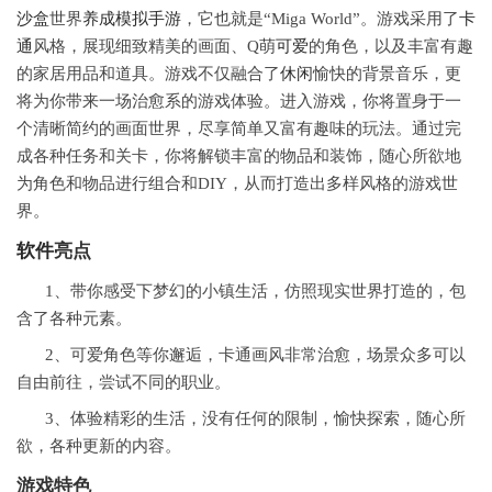
沙盒
世界
养成
模拟
手游
，它也就是“Miga World”。游戏采用了
卡
通
风格，展现细致精美的画面、Q萌
可爱
的角色，以及丰富有趣
的家居用品和道具。游戏不仅融合了
休闲
愉快的背景音乐，更
将为你带来一场治愈系的游戏体验。进入游戏，你将置身于一
个清晰简约的画面世界，尽享简单又富有趣味的玩法。通过完
成各种任务和关卡，你将解锁丰富的物品和装饰，随心所欲地
为角色和物品进行组合和DIY，从而打造出多样风格的游戏世
界。
软件
亮点
1、带你感受下梦幻的小镇生活，仿照现实世界打造的，包
含了各种元素。
2、可爱角色等你邂逅，卡通画风非常治愈，场景众多可以
自由前往，尝试不同的职业。
3、体验精彩的生活，没有任何的限制，愉快探索，随心所
欲，各种更新的内容。
游戏特色