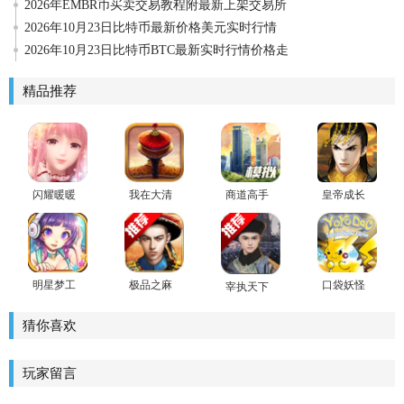
2026年EMBR币买卖交易教程附最新上架交易所
2026年10月23日比特币最新价格美元实时行情
2026年10月23日比特币BTC最新实时行情价格走
精品推荐
闪耀暖暖
我在大清
商道高手
皇帝成长
九游版
当皇帝最
官方版
计划2领红
新特别安
包
卓版下载
明星梦工
极品之麻
口袋妖怪
宰执天下
厂女生版
官手游
复刻
手游
猜你喜欢
玩家留言