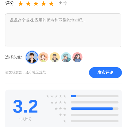
★
★
★
★
★
评分
力荐
选择头像:
发布评论
请文明发言，遵守社区规范
★
★
★
★
★
3.2
★
★
★
★
★
★
★
★
★
9人评分
★