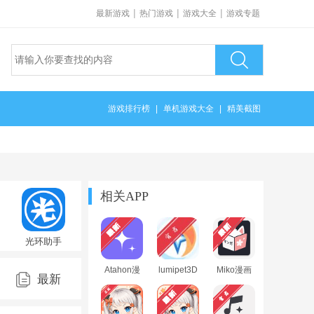
|
|
|
最新游戏
热门游戏
游戏大全
游戏专题
游戏排行榜
|
单机游戏大全
|
精美截图
相关APP
光环助手
官方正版
手机版
Atahon漫
lumipet3D
Miko漫画
5.46.2最新
最新
画阅读器
桌宠软件
阅读器安
版
下载最新
安卓版
卓版安装
版
包