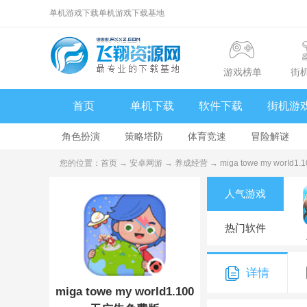
单机游戏下载单机游戏下载基地
游戏榜单
街
首页
单机下载
软件下载
街机游
角色扮演
策略塔防
体育竞速
冒险解谜
您的位置：
首页
→
安卓网游
→
养成经营
→ miga towe my worI
人气游戏
热门软件
详情
miga towe my worId1.100