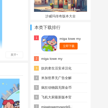
沙威玛传奇版本大全
本类下载排行
1
miga towe my
worId1.100无广
告免费版
立即下载
展开+
miga towe my
2
worId1.100下载安装
奴的隶生活安卓汉化
3
官方版
1.7魔改版
米加世界无广告全解
4
锁2026最新版(Miga
疯狂动物园无限金币
5
帮助中心查看。
Town My World)
无限钻石内购破解版
飞机大厨最新版本官
6
方正版
migatowemyworld1.100
7