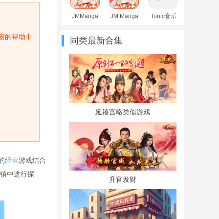
JMManga
JM Manga
Tonic音乐
漫画软件
无广告安
软件免费
官方最新
卓版
版
窗的帮助中
同类最新合集
版
延禧宫略类似游戏
的
经营
游戏结合
镇中进行探
升官发财