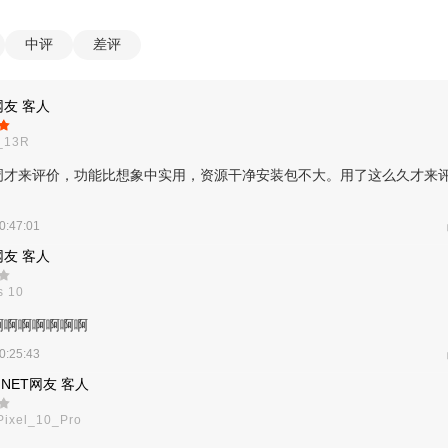
中评
差评
友 客人
_13R
周才来评价，功能比想象中实用，资源干净安装包不大。用了这么久才来
0:47:01
友 客人
s 10
啊啊啊啊啊啊啊
0:25:43
.NET网友 客人
Pixel_10_Pro