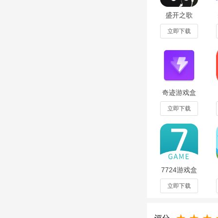
盛开之歌
3、在线更新和社区
(Song of
Bloom)汉化
立即下载
游戏不断更新和改进
版最新版
1.05
品和经验，获得反馈
游戏优势
1、在游戏中
建造
建
奇迹游戏盒
子最新版
v1.0.5手机
立即下载
2、玩家需要在游戏
版
3、游戏中有很多种
7724游戏盒
app最新版
v4.7.004手
立即下载
机版