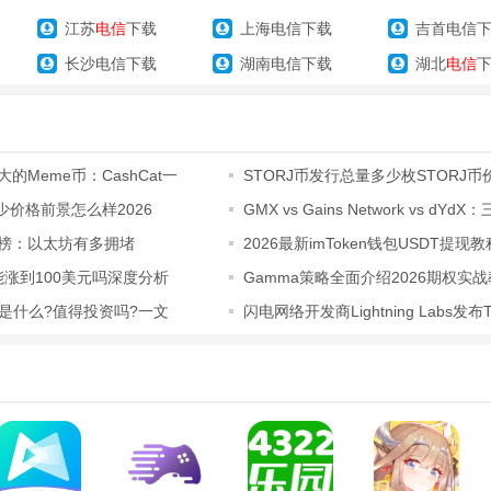
起共创美好回忆。
江苏
电信
下载
上海电信下载
吉首电信
长沙电信下载
湖南电信下载
湖北
电信
专属的个性外观，各种有趣的沟通互动体会都十分的轻松。
玩法，升级之后就能够展开探寻，利用搜集的各种游戏材料打造了个性的
大的Meme币：CashCat一
STORJ币发行总量多少枚STORJ
深度分析
模式等候玩家的参加，和很多的朋友们一起感受各种兴趣的游戏欢喜玩法
多少价格前景怎么样2026
GMX vs Gains Network vs dYdX
永续合约
行榜：以太坊有多拥堵
2026最新imToken钱包USDT提现
币能涨到100美元吗深度分析
Gamma策略全面介绍2026期权实
IAV)币是什么?值得投资吗?一文
闪电网络开发商Lightning Labs发布Ta
Assets
式，玩家可以与朋友或其他玩家一起建设和探索游戏世界，互相交流和分
。
务、挑战和任务线，同时还有许多物品和秘密等待玩家去探索和发现，保