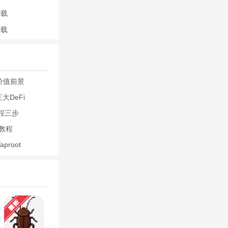
下载
下载
游戏外观。
币价值前景
吧。
：三大DeFi
教程三步
战教程
proot
享创意，增加
持了玩家的兴