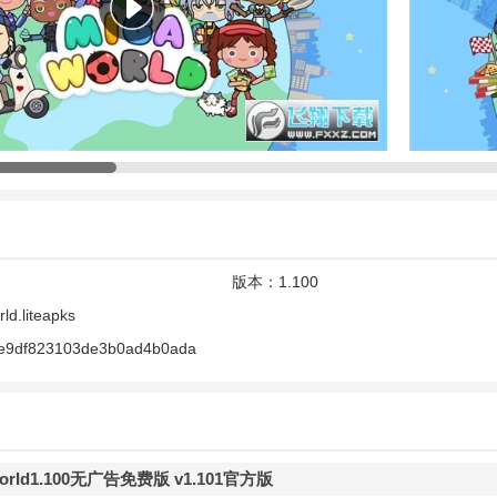
所有付费内容流程
地图
付费内容
输入出生年份即可解锁
版本：
1.100
ld.liteapks
My World国际版还引入了一个全新的社交体验。玩家可以邀请小朋友一起参观
be9df823103de3b0ad4b0ada
打造专属的交流社区。在这里，你可以结识许多新朋友，共同享受快乐的
。游戏的自由度也非常高，玩家可以尽情探索和构建自己的城镇，开启一
服装，再到角色，一切都由你来选择和创造，让你的想象力得到充分的发
点和玩法，让游戏始终保持新鲜感。如果你喜欢创造和自由，想要体验一
 worId1.100无广告免费版 v1.101官方版
iga World 米加小镇: 世界吧！在这里，你将发现一个属于自己的独特