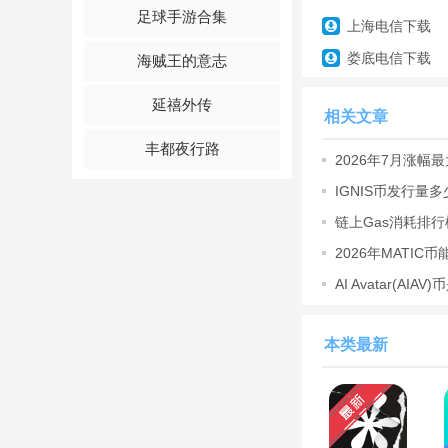
足球手游合集
想象力，和朋友们一
上海电信下载
娄底电信下载
海贼王的意志
游戏亮点
延禧外传
1、手机服饰的打造
相关文章
2、丰富的游戏类型
丰都夜行路
2026年7月涨幅最
周飙升1400
3、自在的游戏探究
IGNIS币发行量
链上Gas消耗排
游戏特色
2026年MATIC
1、社交互动
预测
AI Avatar(A
读懂AIA
游戏支持
多人
在线模
游戏的乐趣和互动性
本类最新
2、丰富多样的内容
游戏提供了大量的任
趣和探索欲望。