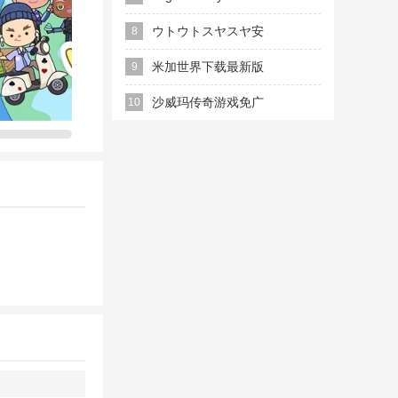
米加小镇2026最新
ウトウトスヤスヤ安
8
版本
卓版
米加世界下载最新版
9
2026(Miga Town:My
沙威玛传奇游戏免广
10
World)
告版
玩耍，举行主题聚
时光，让每一
段前所未有的
挥。而且，每
个全新的
沙盒
乐园，尽情挥洒