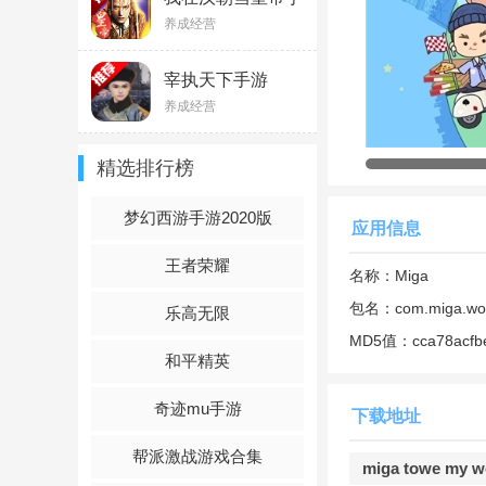
游1.0.0
3.解锁所有角色
养成经营
4.解锁所有物品
宰执天下手游
v1.7.01
养成经营
最新米加小镇解锁
1）点击购物车进入
精选排行榜
2）找到需要解锁的
梦幻西游手游2020版
应用信息
3) 点击“GO”，
王者荣耀
名称：
Miga
官方说明
包名：
com.miga.wor
乐高无限
Miga Town 
MD5值：
cca78acf
和平精英
会，开展各种活动，
天都过得充实而愉快
奇迹mu手游
下载地址
经营
之旅。从建筑到
月还会推出超多新地
帮派激战游戏合集
miga towe my
世界，那么赶紧加入M