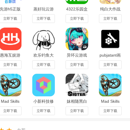
先游h5正版
蒸好玩云游
4322乐园盒
纯白大作战
支持
下载安装免
戏官方正版
子官方版
无敌版
费版
1.0.0
v1.1最新版
v1.0.23最新
立即下载
立即下载
立即下载
立即下载
，添加新的内容和功能，同时还有活跃的社区支持，玩家可以与其他玩家
v7.7.3.6970806
版
和建议，保持游戏的新鲜感和活力。
筑物、设施、道路等都需要消耗相应的游戏资源。
惠海互娱游
欢乐钓鱼大
异环云游戏
pubjatant画
戏盒子app
师科技辅助
下载(云异
质修改器
官方最新版
免费版(AIY
环)v1.1.0 中
v2.26.5.0
立即下载
立即下载
立即下载
立即下载
中获得相应的游戏资源，才能完成乐园的建设。
3.0.24112安
钓鱼插
文版
卓版
件)1.0.0
任务，完成任务可以获得相应的奖励和经验值。
Mad Skills
小新科技修
妹相随黑白
Mad Skills
BMX 2(疯狂
改器v1.24免
世界安卓手
BMX 2(疯狂
自行车越野
root安卓最
游最新版
小轮车2安卓
立即下载
立即下载
立即下载
立即下载
赛2中文版)
新版本
v1.0.4
版)
2.08.00