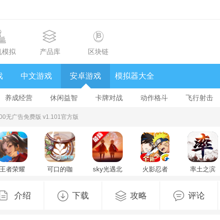
机模拟
产品库
区块链
戏
中文游戏
安卓游戏
模拟器大全
养成经营
休闲益智
卡牌对战
动作格斗
飞行射击
d1.100无广告免费版 v1.101官方版
王者荣耀
可口的咖
sky光遇北
火影忍者
率土之滨
国际版
啡美味的
觅全物品
忍者新世
官方版
honor of
咖啡无限
解锁版
代手游
2025最新
kings官方
钞票免广
v0.34.1(404272)
v3.83.14
版v9.2.2最
介绍
下载
攻略
评论
最新版
告版
最新版
新版
v11.4.1.9
v1.14.2.1.1
安卓版
最新版