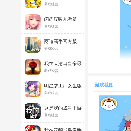
3.4.0
养成经营
闪耀暖暖九游版
v5.1.2388630安卓
养成经营
版
商道高手官方版
v3.1302 安卓版
养成经营
我在大清当皇帝最
新特别安卓版下载
养成经营
10.6.0.0
特别说明
游戏截图
明星梦工厂女生版
更新说明
1.4.0
养成经营
更新电竞城版本
这是我的战争手游
版1.0
1.游戏自带海量建
养成经营
2.解锁所有地图
我在汉朝当皇帝手