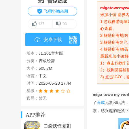
无广告免费版
migatowemyw
米加小镇:世界
1.游戏自带海
137
93
心查看。
2.解锁所有地图
安卓下载
3.解锁所有角色
4.解锁所有物品
版本：
v1.101官方版
最新米加小镇解
分类：
养成经营
1）点击购物车
大小：
505.7M
2）找到需要解
语言：
中文
3) 点击“GO
时间：
2026-05-28 17:44
星级：
miga towe my w
官网：暂无
了
养成
元素和玩法，
索，感兴趣的赶紧下
APP推荐
口袋妖怪复刻