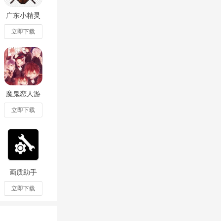
广东小精灵
手游手机版
1.0.0
立即下载
分享自己的作
魔鬼恋人游
戏官方正版
2023.10.25.10
立即下载
画质助手
120帧无卡
顿最新版
立即下载
v2.26.5.0免
费版