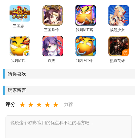
三国志
三国杀传
我叫MT:高
战舰少女
2014
奇
清版
我叫MT2:
血族
我叫MT外
热血英雄
为爱而战
传手游
手游
猜你喜欢
玩家留言
★
★
★
★
★
评分
力荐