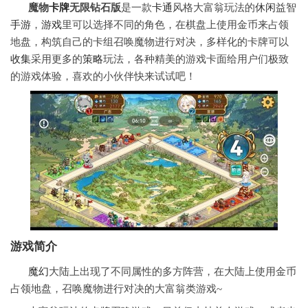
魔物
卡牌
无限钻石版
是一款
卡通
风格大富翁玩法的
休闲
益智
手游
，
游戏
里可以选择不同的角色，在棋盘上使用金币来占领
地盘，构筑自己的卡组召唤魔物进行对决，多样化的卡牌可以
收集
采用更多的
策略
玩法，各种精美的游戏卡面给用户们极致
的游戏体验，喜欢的小伙伴快来试试吧！
游戏简介
魔幻
大陆上出现了不同属性的多方阵营，在大陆上使用金币
占领地盘，召唤魔物进行对决的大富翁类游戏~