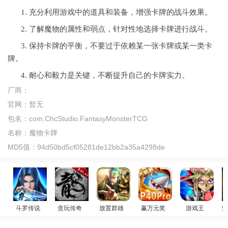
1. 充分利用游戏中的道具和装备，增强卡牌的战斗效果。
2. 了解魔物的属性和弱点，针对性地选择卡牌进行战斗。
3. 保持卡牌的平衡，不要过于依赖某一张卡牌或某一类卡
牌。
4. 耐心和毅力是关键，不断提升自己的卡牌实力。
厂商：
官网：
暂无
包名：
com.ChcStudio.FantasyMonsterTCG
名称：
魔物卡牌
MD5值：
94d50bd5cf05281de12bb2a35a4298de
斗罗传说
贪玩传奇
放置群雄
赢万元奖
游戏王
荣
回合制卡牌
斗罗大陆：武魂觉醒
原始传奇
姚记捕鱼
游戏王：决斗链
迪