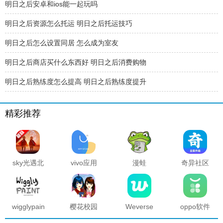
明日之后安卓和ios能一起玩吗
明日之后资源怎么托运 明日之后托运技巧
明日之后怎么设置同居 怎么成为室友
明日之后商店买什么东西好 明日之后消费购物
明日之后熟练度怎么提高 明日之后熟练度提升
精彩推荐
sky光遇北
vivo应用
漫蛙
奇异社区
觅全物品
商店官方
manwa2
复活版下
解锁版
正版
官方正版
载安装
2025最新
版本
wigglypaint
樱花校园
Weverse
oppo软件
抖动涂鸦
模拟器海
中文版安
商店官方
软件
底宫殿最
卓下载最
正版