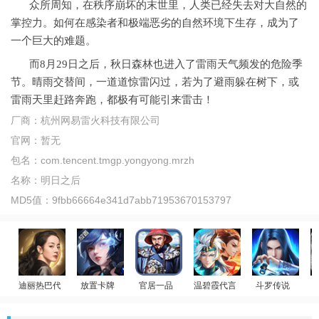
众所周知，在秩序崩坏的末世里，人类已经失去对大自然的
掌控力。如何在感染者和极端恶劣的自然环境下生存，成为了
一个巨大的难题。
而8月29日之后，秋日森林也进入了雷雨天气频发的危险季
节。晴雨交替间，一道道惊雷闪过，若为了避雨躲在树下，或
雷雨天里赶路奔跑，都极有可能引来雷击！
厂商：
杭州网易雷火科技有限公司
官网：
暂无
包名：
com.tencent.tmgp.yongyong.mrzh
名称：
明日之后
MD5值：
9fbb66664e341d7abb71953670153797
迪丽热巴代言
放置卡牌
官居一品
温碧霞代言
斗罗传说
美女后宫
荣耀大天使
女神星球
少年御灵师
斗罗大陆：武魂