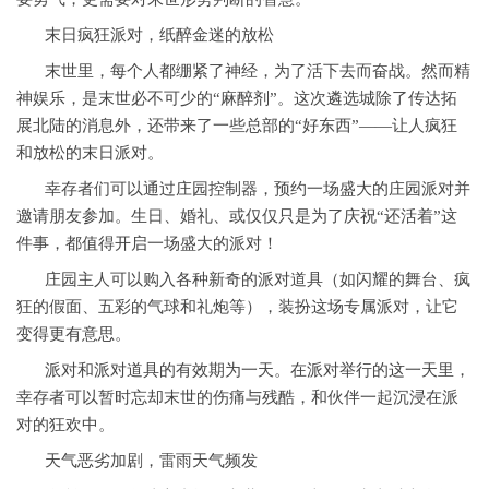
末日疯狂派对，纸醉金迷的放松
末世里，每个人都绷紧了神经，为了活下去而奋战。然而精
神娱乐，是末世必不可少的“麻醉剂”。这次遴选城除了传达拓
展北陆的消息外，还带来了一些总部的“好东西”——让人疯狂
和放松的末日派对。
幸存者们可以通过庄园控制器，预约一场盛大的庄园派对并
邀请朋友参加。生日、婚礼、或仅仅只是为了庆祝“还活着”这
件事，都值得开启一场盛大的派对！
庄园主人可以购入各种新奇的派对道具（如闪耀的舞台、疯
狂的假面、五彩的气球和礼炮等），装扮这场专属派对，让它
变得更有意思。
派对和派对道具的有效期为一天。在派对举行的这一天里，
幸存者可以暂时忘却末世的伤痛与残酷，和伙伴一起沉浸在派
对的狂欢中。
天气恶劣加剧，雷雨天气频发