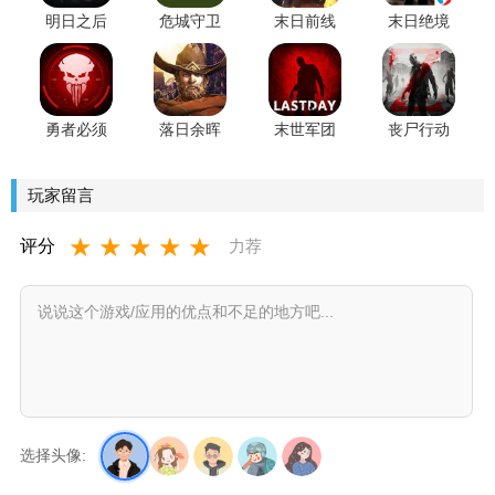
明日之后
危城守卫
末日前线
末日绝境
互通版
安卓版
手游
血战求生
安卓版
勇者必须
落日余晖
末世军团
丧尸行动
赢无限钻
手游官方
(末日放置)
石版
版
游戏官方
玩家留言
版
★
★
★
★
★
评分
力荐
选择头像: