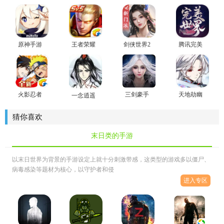
原神手游
王者荣耀
剑侠世界2
腾讯完美
官方版
世界手游
火影忍者
三剑豪手
天地劫幽
一念逍遥
忍者新世
游正版
城再临官
官方版手
代手游
方版
游
猜你喜欢
末日类的手游
以末日世界为背景的手游设定上就十分刺激带感，这类型的游戏多以僵尸、
病毒感染等题材为核心，以守护者和侵
进入专区