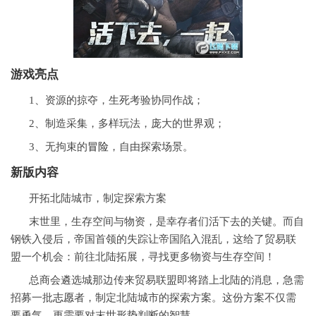
游戏亮点
1、资源的掠夺，生死考验协同作战；
2、制造采集，多样玩法，庞大的世界观；
3、无拘束的
冒险
，自由探索场景。
新版内容
开拓北陆城市，制定探索方案
末世里，生存空间与物资，是幸存者们活下去的关键。而自
钢铁入侵后，帝国首领的失踪让帝国陷入混乱，这给了贸易联
盟一个机会：前往北陆拓展，寻找更多物资与生存空间！
总商会遴选城那边传来贸易联盟即将踏上北陆的消息，急需
招募一批
志愿
者，制定北陆城市的探索方案。这份方案不仅需
要勇气，更需要对末世形势判断的智慧。