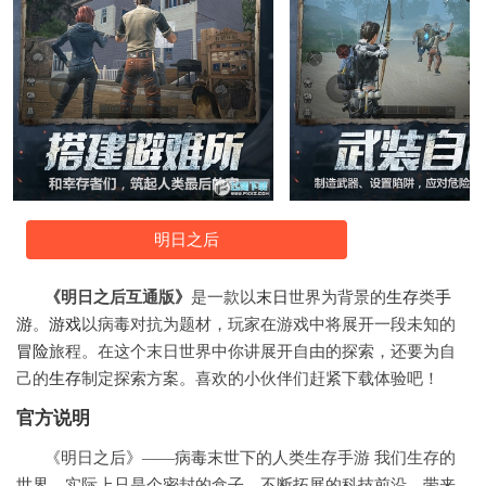
明日之后
《明日之后互通版》
是一款以
末日
世界为背景的
生存
类
手
游
。
游戏
以病毒对抗为题材，玩家在游戏中将展开一段未知的
冒险
旅程。在这个末日世界中你讲展开自由的探索，还要为自
己的
生存
制定探索方案。喜欢的小伙伴们赶紧下载体验吧！
官方说明
《明日之后》——病毒末世下的人类生存手游 我们生存的
世界，实际上只是个密封的盒子。不断拓展的科技前沿，带来