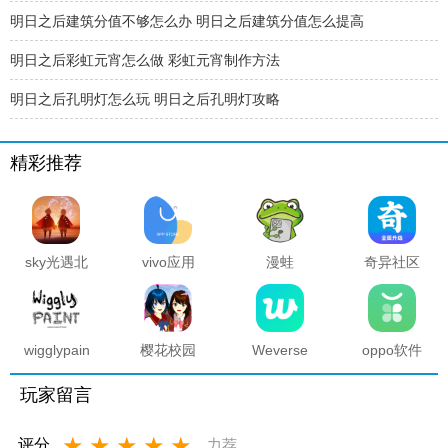
明日之后建筑分值不够怎么办 明日之后建筑分值怎么提高
明日之后彩虹元宵怎么做 彩虹元宵制作方法
明日之后孔明灯怎么玩 明日之后孔明灯攻略
精彩推荐
sky光遇北
vivo应用
漫蛙
奇异社区
觅全物品
商店官方
manwa2
复活版下
解锁版
正版
官方正版
载安装
2025最新
版本
wigglypaint
樱花校园
Weverse
oppo软件
抖动涂鸦
模拟器海
中文版安
商店官方
软件
底宫殿最
卓下载最
正版
玩家留言
新版
新版
★
★
★
★
★
评分
力荐