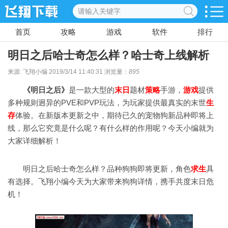
首页
攻略
游戏
软件
排行
明日之后哈士奇怎么样？哈士奇上线解析
来源: 飞翔小编 2019/3/14 11:40:31 浏览量：
895
《明日之后》
是一款大型的
末日
题材
策略
手游，
游戏
提供
多种规则迥异的PVE和PVP玩法，为玩家提供最真实的末世
生
存
体验。在新版本更新之中，期待已久的宠物狗新品种即将上
线，那么它究竟是什么呢？有什么样的作用呢？今天小编就为
大家详细解析！
明日之后哈士奇怎么样？品种狗狗即将更新，角色
求生
具
有选择。飞翔小编今天为大家带来狗狗详情，携手共度末日危
机！