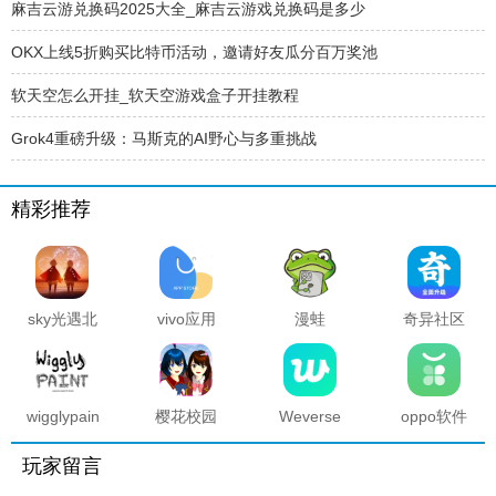
麻吉云游兑换码2025大全_麻吉云游戏兑换码是多少
OKX上线5折购买比特币活动，邀请好友瓜分百万奖池
软天空怎么开挂_软天空游戏盒子开挂教程
Grok4重磅升级：马斯克的AI野心与多重挑战​
精彩推荐
sky光遇北
vivo应用
漫蛙
奇异社区
觅全物品
商店官方
manwa2
复活版下
解锁版
正版
官方正版
载安装
2025最新
版本
wigglypaint
樱花校园
Weverse
oppo软件
抖动涂鸦
模拟器海
中文版安
商店官方
软件
底宫殿最
卓下载最
正版
玩家留言
新版
新版