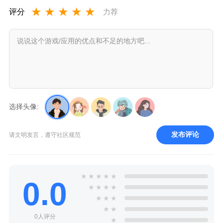
★
★
★
★
★
评分
力荐
选择头像:
发布评论
请文明发言，遵守社区规范
★
★
★
★
★
0.0
★
★
★
★
★
★
★
★
★
0人评分
★