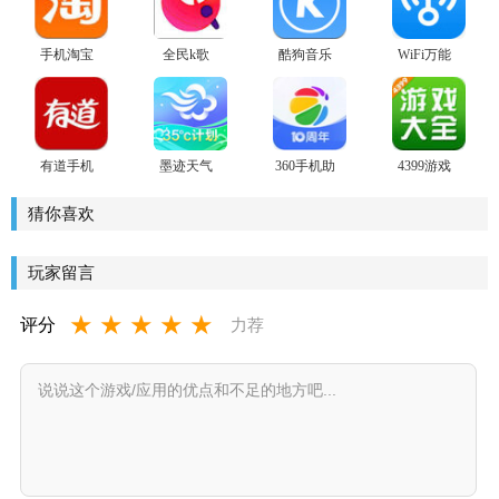
手机淘宝
全民k歌
酷狗音乐
WiFi万能
安卓版
2026年最
安卓版
钥匙安卓
新版
版
有道手机
墨迹天气
360手机助
4399游戏
词典for
安卓版
手2022最
盒 for
Android
新版
Android
猜你喜欢
玩家留言
★
★
★
★
★
评分
力荐