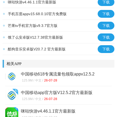
咪咕快游v4.46.1.1官方最新版
下载
手机百度appv15.68.0.10官方免费版
下载
芒果tv手机官方版v9.3.7官方版
下载
饿了么安卓版V12.7.38官方最新版
下载
酷狗音乐安卓版V20.7.2 官方最新版
下载
相关APP
中国移动618专属流量包领取appv12.5.2
125.9M /
中文 /
26-07-28
中国移动app官方版V12.5.2官方最新版
125.9M /
中文 /
26-07-28
咪咕快游v4.46.1.1官方最新版