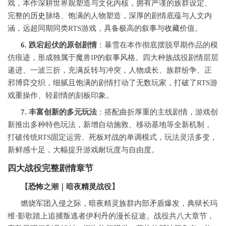
戏，本作深耕世界观塑造与文化内核，拥有严谨的族群设定、
完整的
历史
脉络、饱满的人物塑造，深厚的剧情底蕴与人文内
涵，远超同期同类RTS游戏，具备极高的叙事与
收藏
价值。
6. 跌宕起伏的原创剧情
：暴雪在本作彻底摆脱早期作品的模
仿痕迹，形成独属于魔兽IP的叙事风格。四大种族战役剧情层层
递进、一波三折，充满反转与冲突，人物成长、族群纷争、正
邪博弈交织，细腻且饱满的剧情打动了无数玩家，打破了RTS游
戏重操作、轻剧情的刻板印象。
7. 丰富创新的多元玩法
：搭配曲折厚重的主线剧情，游戏创
新推出多种特色玩法，新增自动施救、移动基地等全新机制，
打破传统RTS固定运营、死板对战的单调模式，玩法灵活多变，
新鲜感十足，大幅提升游戏耐玩度与自由度。
四大战役完整剧情章节
【
恐怖
之潮｜暗夜
精灵
战役】
燃烧军团入侵之际，暗夜精灵族群内部矛盾爆发，典狱长玛
维·影歌踏上追捕叛逃者伊利丹的漫长征途。战役共八大章节，