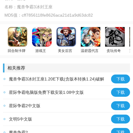
名称：
魔兽争霸3冰封王座
MD5值：
cff7856118fe8626aca21d1a9d63dc82
回合制卡牌
游戏王
美女后宫
温碧霞代言
贪玩传奇
迪
放置群雄
游戏王：决斗链接
官居一品
少年御灵师
原始传奇
荣
相关推荐
魔兽争霸3冰封王座1.20E下载(含版本转换1.24)破解
下载
版
星际争霸电脑版免费下载安装1.08中文版
下载
星际争霸2中文版
下载
文明5中文版
下载
魔兽争霸2
下载