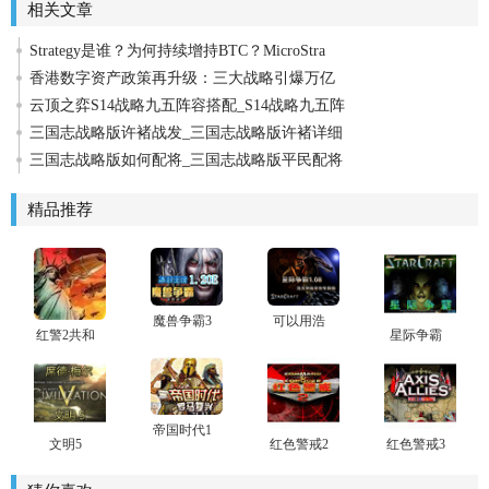
相关文章
Strategy是谁？为何持续增持BTC？MicroStra
香港数字资产政策再升级：三大战略引爆万亿
云顶之弈S14战略九五阵容搭配_S14战略九五阵
三国志战略版许褚战发_三国志战略版许褚详细
三国志战略版如何配将_三国志战略版平民配将
精品推荐
魔兽争霸3
可以用浩
红警2共和
星际争霸
冰封王座
方联网的
国之辉中
电脑版免
1.20E下载
星际
文版
费下载安
装
帝国时代1
文明5
红色警戒2
红色警戒3
中文版下
下载
世界大战
载
下载_红色