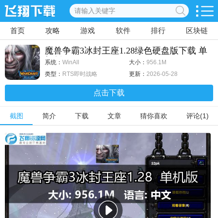
首页
攻略
游戏
软件
排行
区块链
魔兽争霸3冰封王座1.28绿色硬盘版下载 单
机版
系统：
WinAll
大小：
956.1M
类型：
RTS即时战略
更新：
2026-05-28
点击下载
截图
简介
下载
文章
猜你喜欢
评论(1)