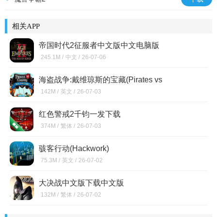
相关APP
帝国时代2征服者中文版中文电脑版
245.1M /
中文 /
26-07-06
海盗战争:戴维琼斯的宝藏(Pirates vs
Corsairs: Davy Jones' Gold)硬盘版
142M /
英文 /
26-07-03
红色警戒2千钧一发下载
374M /
繁体 /
26-07-03
骇客行动(Hackwork)
75.3M /
英文 /
26-07-02
大决战中文版下载中文版
132M /
繁体 /
26-07-02