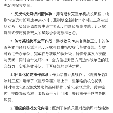
充足的探索空间。
2. 沉浸式史诗级剧情体验
：拥有超长完整
单机
战役流程，纯
剧情游玩时长可达40余小时，重制版全新制作4小时以上高清过
场动画，极致还原魔兽史诗世界观，电影级叙事质感，让玩家
沉浸式亲历魔兽宏大的星际纷争与族群恩怨。
3. 传奇英雄统率全军作战
：游戏收录20余名魔兽正史中的传
奇英雄与经典反派角色，玩家可自由操控核心英雄参战。英雄
可通过击杀单位、完成任务获取经验升级，解锁专属强力技能
与天赋，同时自带光环buff，全方位提升己方周边作战单位的综
合战力，实现英雄带队、千军征战的史诗对局。
4. 轻量化简易操作体系
：作为暴雪经典续作，《魔兽争霸3
冰封王座》延续了《
星际争霸
》易上手、重
策略
的核心优势，
针对性优化RTS游戏繁琐的高频操作，简化基地运营、兵种操
控、技能释放流程，降低新手入门门槛，兼顾操作手感与策略
深度。
5. 顶级的游戏文化内涵
：区别于传统只重对战的即时战略游