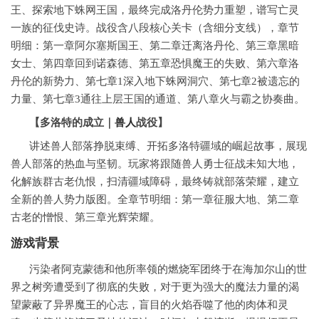
王、探索地下蛛网王国，最终完成洛丹伦势力重塑，谱写亡灵
一族的征伐史诗。战役含八段核心关卡（含细分支线），章节
明细：第一章阿尔塞斯国王、第二章迁离洛丹伦、第三章黑暗
女士、第四章回到诺森德、第五章恐惧魔王的失败、第六章洛
丹伦的新势力、第七章1深入地下蛛网洞穴、第七章2被遗忘的
力量、第七章3通往上层王国的通道、第八章火与霸之协奏曲。
【多洛特的成立｜
兽人
战役】
讲述兽人部落挣脱束缚、开拓多洛特疆域的崛起故事，展现
兽人部落的热血与坚韧。玩家将跟随兽人勇士征战未知大地，
化解族群古老仇恨，扫清疆域障碍，最终铸就部落荣耀，建立
全新的兽人势力版图。全章节明细：第一章征服大地、第二章
古老的憎恨、第三章光辉荣耀。
游戏背景
污染者阿克蒙德和他所率领的燃烧军团终于在海加尔山的世
界之树旁遭受到了彻底的失败，对于更为强大的魔法力量的渴
望蒙蔽了异界魔王的心志，盲目的火焰吞噬了他的肉体和灵