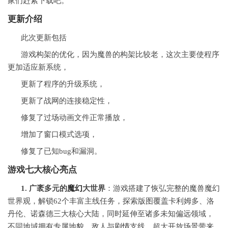
家们赶紧下载吧。
更新介绍
此次更新包括
游戏构架的优化，因为魔兽的构架比较老，这次主要使程序
更加适应新系统，
更新了程序的升级系统，
更新了战网的连接稳定性，
修复了过场动画文件正常播放，
增加了窗口模式选项，
修复了已知bug和漏洞。
游戏七大核心亮点
1. 广袤多元的
魔幻
大世界
：游戏搭建了恢弘完整的魔兽魔幻
世界观，解锁62个丰富主线任务，探索版图覆盖卡利姆多、洛
丹伦、诺森德三大核心大陆，同时延伸至诸多未知偏远领域，
不同地域拥有专属地貌、敌人与
剧情
支线，超大开放场景带来