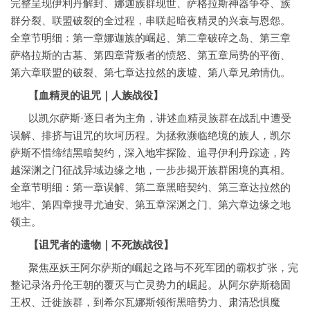
完整呈现伊利丹解封、娜迦族群现世、萨格拉斯神器争夺、族
群分裂、联盟破裂的全过程，串联起暗夜精灵的兴衰与恩怨。
全章节明细：第一章娜迦族的崛起、第二章破碎之岛、第三章
萨格拉斯的古墓、第四章背叛者的愤怒、第五章局势的平衡、
第六章联盟的破裂、第七章达拉然的废墟、第八章兄弟情仇。
【血精灵的诅咒｜人族战役】
以凯尔萨斯·逐日者为主角，讲述血精灵族群在战乱中遭受
误解、排挤与诅咒的坎坷历程。为拯救濒临绝境的族人，凯尔
萨斯不惜缔结黑暗契约，深入
地牢
探险、追寻伊利丹踪迹，跨
越深渊之门征战异域边缘之地，一步步揭开族群困境的真相。
全章节明细：第一章误解、第二章黑暗契约、第三章达拉然的
地牢、第四章搜寻尤迪安、第五章深渊之门、第六章边缘之地
领主。
【诅咒者的遗物｜不死族战役】
聚焦巫妖王阿尔萨斯的崛起之路与不死军团的霸权扩张，完
整记录洛丹伦王朝的覆灭与亡灵势力的崛起。从阿尔萨斯稳固
王权、迁徙族群，到希尔瓦娜斯领衔黑暗势力、肃清恐惧魔