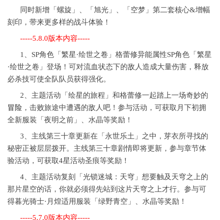
同时新增「螺旋」、「旭光」、「空梦」第二套核心&增幅
刻印，带来更多样的战斗体验！
-----5.8.0版本内容-----
1、SP角色「繁星·绘世之卷」格蕾修异能属性SP角色「繁星
·绘世之卷」登场！可对流血状态下的敌人造成大量伤害，释放
必杀技可使全队队员获得强化。
2、主题活动「绘星的旅程」和格蕾修一起踏上一场奇妙的
冒险
，击败旅途中遭遇的敌人吧！参与活动，可获取月下初拥
全新服装「夜明之前」、水晶等奖励！
3、主线第三十章更新在「永世乐土」之中，芽衣所寻找的
秘密正被层层拨开。主线第三十章剧情即将更新，参与章节体
验活动，可获取4星活动圣痕等奖励！
4、主题活动复刻「光锁迷城：天穹」想要触及天穹之上的
那片星空的话，你就必须得先站到这片天穹之上才行。参与可
得暮光骑士·月煌适用服装「绿野青空」、水晶等奖励！
-----5.7.0版本内容-----