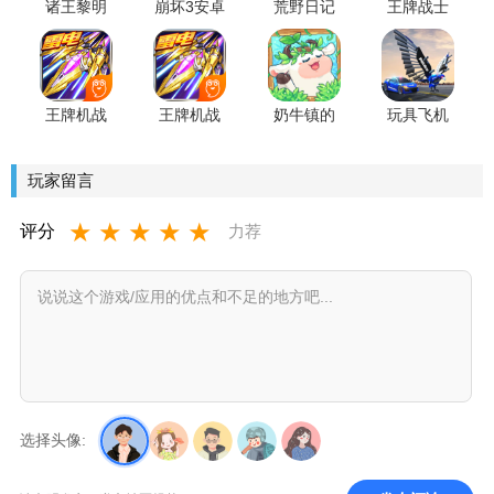
诸王黎明
崩坏3安卓
荒野日记
王牌战士
九游版
版
孤岛腾讯
樱花币免
应用宝版
费版
王牌机战
王牌机战
奶牛镇的
玩具飞机
特别版无
无限生命
小时光无
战场手机
限钻石
修改版
限版
版
玩家留言
★
★
★
★
★
评分
力荐
选择头像: