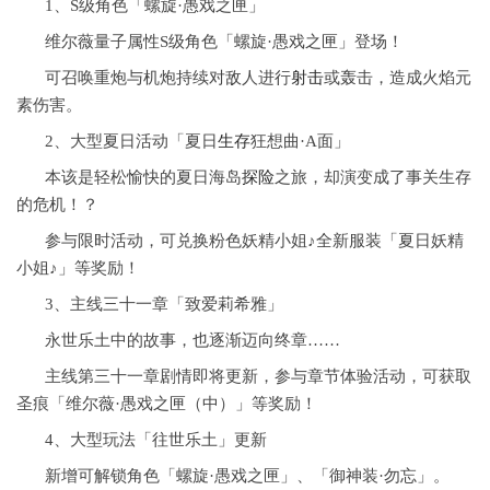
1、S级角色「螺旋·愚戏之匣」
维尔薇量子属性S级角色「螺旋·愚戏之匣」登场！
可召唤重炮与机炮持续对敌人进行
射击
或轰击，造成火焰元
素伤害。
2、大型夏日活动「夏日
生存
狂想曲·A面」
本该是轻松愉快的夏日海岛
探险
之旅，却演变成了事关生存
的危机！？
参与限时活动，可兑换粉色妖精小姐♪全新服装「夏日妖精
小姐♪」等奖励！
3、主线三十一章「致爱莉希雅」
永世乐土中的故事，也逐渐迈向终章……
主线第三十一章剧情即将更新，参与章节体验活动，可获取
圣痕「维尔薇·愚戏之匣（中）」等奖励！
4、大型玩法「往世乐土」更新
新增可解锁角色「螺旋·愚戏之匣」、「御神装·勿忘」。