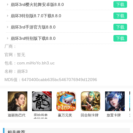
崩坏3rd樱火轮舞安卓版8.8.0
下载
崩坏3特别版8.7.0下载8.8.0
下载
崩坏3rd手游官方版8.8.0
下载
崩坏3rd特别版下载8.8.0
下载
厂商：
官网：
暂无
包名：
com.miHoYo.bh3.uc
名称：
崩坏3
MD5值：
6470400cabb635bc5467076949d12096
迪丽热巴代言
贪玩传奇
赢万元奖
回合制卡牌
放置卡牌
温
荣耀大天使
原始传奇
姚记捕鱼
放置群雄
女神星球
少
相关推荐