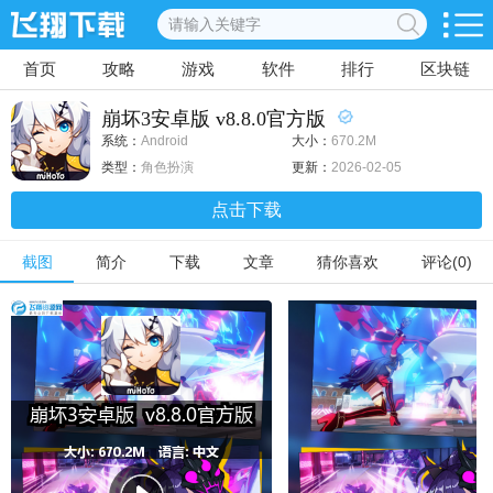
首页
攻略
游戏
软件
排行
区块链
崩坏3安卓版 v8.8.0官方版
系统：
Android
大小：
670.2M
类型：
角色扮演
更新：
2026-02-05
点击下载
截图
简介
下载
文章
猜你喜欢
评论(0)