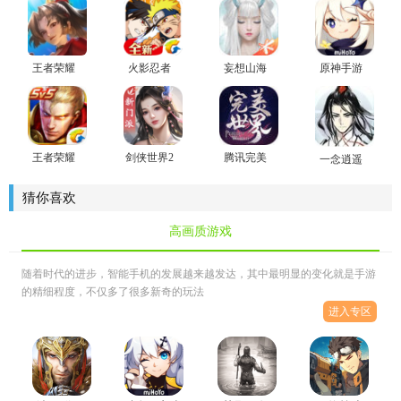
王者荣耀
火影忍者
妄想山海
原神手游
国际版
忍者新世
腾讯官方
honor of
代手游
版
kings官方
最新版
王者荣耀
剑侠世界2
腾讯完美
一念逍遥
官方版
世界手游
官方版手
游
猜你喜欢
高画质游戏
随着时代的进步，智能手机的发展越来越发达，其中最明显的变化就是手游
的精细程度，不仅多了很多新奇的玩法
进入专区