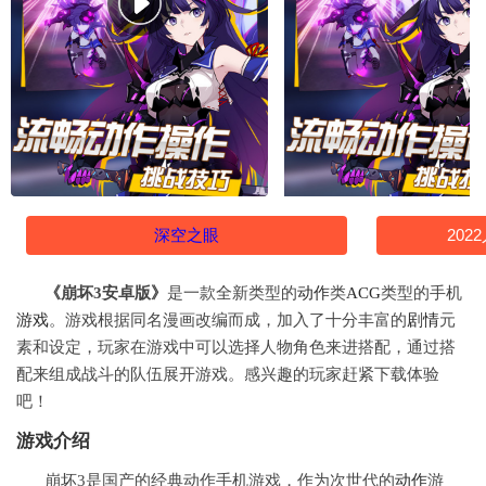
深空之眼
20
《崩坏3安卓版》
是一款全新类型的
动作
类
ACG
类型的手机
游戏
。游戏根据同名漫画改编而成，加入了十分丰富的
剧情
元
素和设定，玩家在游戏中可以选择人物角色来进搭配，通过搭
配来组成战斗的队伍展开游戏。感兴趣的玩家赶紧下载体验
吧！
游戏介绍
崩坏3是国产的经典动作手机游戏，作为次世代的
动作
游