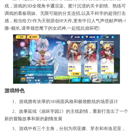
戏，游戏的
3D
全视角
卡通
渲染、蜜汁沉浸的关卡剧情、熟练可
调戏的看板萌妹、无限可能的分支连招,以及不科学的超强打击
感，相当给力!作为天朝原创IP大作,更有中日人气声优献声哟~!
撒~舰长,请率领您麾下的女武神,一起抵抗崩坏吧!
游戏特色
1、游戏拥有浓厚的3D画面风格和极致酷炫的场景设计
2、故事延续《崩坏学园2》的主线剧情，重新打造出了一个
新的
冒险
故事和新的
剧情
发展
3、游戏中有三个主角，分别为琪亚娜、芽衣和布洛尼亚，