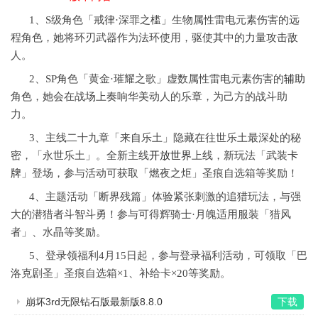
1、S级角色「戒律·深罪之槛」生物属性雷电元素伤害的远
程角色，她将环刃武器作为法环使用，驱使其中的力量攻击敌
人。
2、SP角色「黄金·璀耀之歌」虚数属性雷电元素伤害的
辅助
角色，她会在战场上奏响华美动人的乐章，为己方的战斗助
力。
3、主线二十九章「来自乐土」隐藏在往世乐土最深处的秘
密，「永世乐土」。全新主线
开放世界
上线，新玩法「武装
卡
牌
」登场，参与活动可获取「燃夜之炬」圣痕自选箱等奖励！
4、主题活动「断界残篇」体验紧张刺激的追猎玩法，与强
大的潜猎者斗智斗勇！参与可得辉骑士·月魄适用服装「猎风
者」、水晶等奖励。
5、登录领福利4月15日起，参与登录福利活动，可领取「巴
洛克剧圣」圣痕自选箱×1、补给卡×20等奖励。
崩坏3rd无限钻石版最新版8.8.0
下载