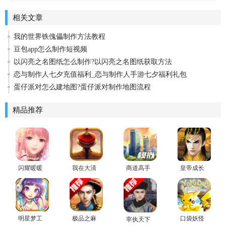
相关文章
我的世界铁傀儡制作方法教程
豆包app怎么制作短视频
以闪亮之名图纸怎么制作?以闪亮之名图纸获取方法
恋与制作人七夕充值福利_恋与制作人手游七夕福利礼包
蛋仔派对怎么建地图?蛋仔派对制作地图流程
精品推荐
闪耀暖暖
我在大清
商道高手
皇帝成长
九游版
当皇帝最
官方版
计划2领红
新特别安
包
卓版下载
明星梦工
极品之麻
口袋妖怪
宰执天下