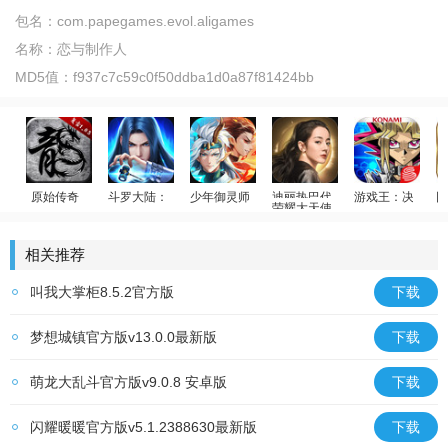
包名：
com.papegames.evol.aligames
名称：
恋与制作人
MD5值：
f937c7c59c0f50ddba1d0a87f81424bb
原始传奇
斗罗大陆：武魂觉醒
少年御灵师
荣耀大天使
游戏王：决斗链
回
贪玩传奇
斗罗传说
温碧霞代言
迪丽热巴代言
游戏王
相关推荐
叫我大掌柜8.5.2官方版
下载
梦想城镇官方版v13.0.0最新版
下载
萌龙大乱斗官方版v9.0.8 安卓版
下载
闪耀暖暖官方版v5.1.2388630最新版
下载