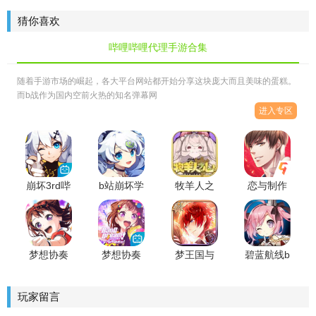
厂女生版
官手游
复刻
手游
猜你喜欢
哔哩哔哩代理手游合集
随着手游市场的崛起，各大平台网站都开始分享这块庞大而且美味的蛋糕。
而b战作为国内空前火热的知名弹幕网
进入专区
崩坏3rd哔
b站崩坏学
牧羊人之
恋与制作
哩哔哩版
园2手游安
心游戏
人九游版
卓版
梦想协奏
梦想协奏
梦王国与
碧蓝航线b
曲少女乐
曲特别版
沉睡的100
站官方版
团派对官
下载
王子手游
玩家留言
方正版
bilibili官方
版