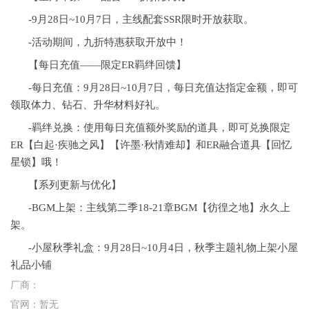
-9月28日~10月7日，主线配套SSR限时开放获取。
-活动期间，九折特惠获取开放中！
【每日充值——限定ER羁绊回馈】
-每日充值：9月28日~10月7日，每日充值达指定金额，即可
领取体力、钻石、升华材料好礼。
-羁绊兑换：使用每日充值额外奖励的道具，即可兑换限定
ER【白起·疾驰之风】【许墨·秋情难却】和ER融合道具【回忆
星锁】哦！
【系列更新与优化】
-BGM上架：主线第二季18-21章BGM【彷徨之地】永久上
架。
-小屋秋季礼盒：9月28日~10月4日，秋季主题礼物上架小屋
礼品小铺
厂商：
官网：
暂无