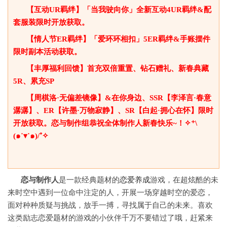
【互动UR羁绊】「当我驶向你」全新互动4UR羁绊&配
套服装限时开放获取。
【情人节ER羁绊】「爱环环相扣」5ER羁绊&手账摆件
限时副本活动获取。
【丰厚福利回馈】首充双倍重置、钻石赠礼、新春典藏
5R、累充SP
【周棋洛·无偏差镜像】&在你身边、SSR【李泽言·春意
潺潺】、ER【许墨·万物寂静】、SR【白起·拥心在怀】限时
开放获取。恋与制作组恭祝全体制作人新春快乐~！✧⁺\
(๑˙▾˙๑)/⁺✧
恋与制作人
是一款经典题材的
恋爱
养成
游戏，在超炫酷的未
来时空中遇到一位命中注定的人，开展一场穿越时空的爱恋，
面对种种质疑与挑战，放手一搏，寻找属于自己的未来。喜欢
这类励志恋爱题材的游戏的小伙伴千万不要错过了哦，赶紧来