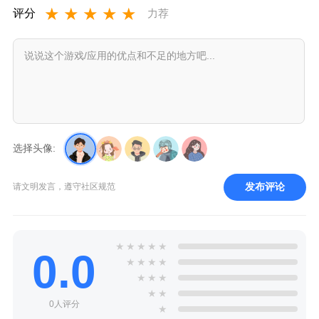
★
★
★
★
★
评分
力荐
选择头像:
发布评论
请文明发言，遵守社区规范
★
★
★
★
★
0.0
★
★
★
★
★
★
★
★
★
0人评分
★