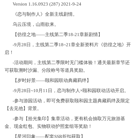
Version 1.16.0923 (287) 2021-9-24
《恋与制作人》全新主线剧情。
乌云压境，山雨欲来。
【彷徨之地——主线第二季18-21章新剧情】
-9月28日，主线第二季18~21章全新资料片《彷徨之地》开
启！
-活动期间，主线第二季限时无门槛体验！通关最新章节还
可获取溯时沙漏、分段称号等道具奖励。
【岁时好景——颐和园联动典藏羁绊】
-9月28日~10月11日，恋与制作人×颐和园联动活动开启。
-参与游园活动，即可免费获取颐和园主题典藏羁绊及限定
【去见他】背景。
-参与【拾光集印】集章活动，更有机会抽取万元旅游基
金、现金
红包
、实物联动护照套组等奖励！
【星河印象——配套SSR折扣获取】