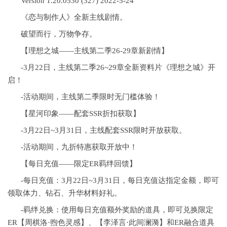
Version 1.20.0530 (327) 2022-5-24
《恋与制作人》全新主线剧情。
破望而行，万物争存。
【理想之城——主线第二季26-29章新剧情】
-3月22日，主线第二季26~29章全新资料片《理想之城》开
启！
-活动期间，主线第二季限时无门槛体验！
【星河印象——配套SSR折扣获取】
-3月22日~3月31日，主线配套SSR限时开放获取。
-活动期间，九折特惠获取开放中！
【每日充值——限定ER羁绊回馈】
-每日充值：3月22日~3月31日，每日充值达指定金额，即可
领取体力、钻石、升华材料好礼。
-羁绊兑换：使用每日充值额外奖励的道具，即可兑换限定
ER【周棋洛·煦色灵感】、【李泽言·此间澜漪】和ER融合道具