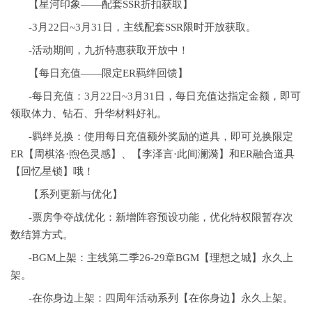
【星河印象——配套SSR折扣获取】
-3月22日~3月31日，主线配套SSR限时开放获取。
-活动期间，九折特惠获取开放中！
【每日充值——限定ER羁绊回馈】
-每日充值：3月22日~3月31日，每日充值达指定金额，即可
领取体力、钻石、升华材料好礼。
-羁绊兑换：使用每日充值额外奖励的道具，即可兑换限定
ER【周棋洛·煦色灵感】、【李泽言·此间澜漪】和ER融合道具
【回忆星锁】哦！
【系列更新与优化】
-票房争夺战优化：新增阵容预设功能，优化特权限暂存次
数结算方式。
-BGM上架：主线第二季26-29章BGM【理想之城】永久上
架。
-在你身边上架：四周年活动系列【在你身边】永久上架。