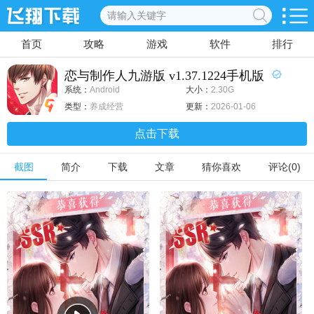
首页
攻略
游戏
软件
排行
恋与制作人九游版 v1.37.1224手机版
系统：
Android
大小：
2.30G
类型：
养成经营
更新：
2026-01-06
点击下载
截图
简介
下载
文章
猜你喜欢
评论(0)