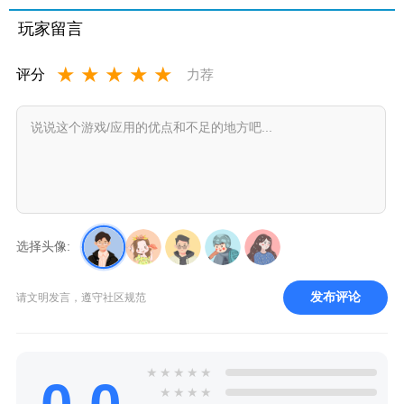
抖动涂鸦
模拟器海
中文版安
商店官方
软件
底宫殿最
卓下载最
正版
玩家留言
新版
新版
★
★
★
★
★
评分
力荐
选择头像:
发布评论
请文明发言，遵守社区规范
★
★
★
★
★
★
★
★
★