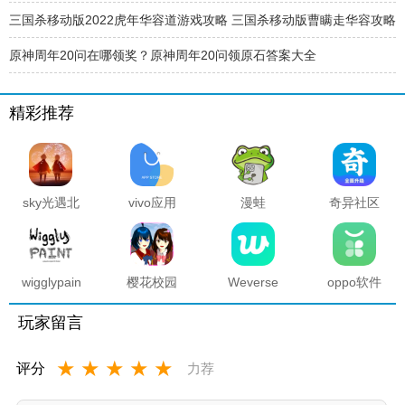
三国杀移动版2022虎年华容道游戏攻略 三国杀移动版曹瞒走华容攻略
原神周年20问在哪领奖？原神周年20问领原石答案大全
精彩推荐
sky光遇北
vivo应用
漫蛙
奇异社区
觅全物品
商店官方
manwa2
复活版下
解锁版
正版
官方正版
载安装
2025最新
版本
wigglypaint
樱花校园
Weverse
oppo软件
抖动涂鸦
模拟器海
中文版安
商店官方
软件
底宫殿最
卓下载最
正版
玩家留言
新版
新版
★
★
★
★
★
评分
力荐