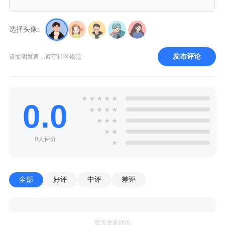
选择头像:
发布评论
请文明发言，遵守社区规范
★
★
★
★
★
0.0
★
★
★
★
★
★
★
★
★
0人评分
★
全部
好评
中评
差评
暂无更多评论