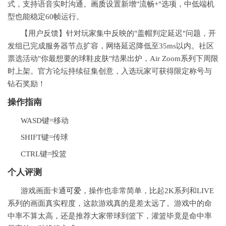
式，支持语音实时沟通。
画质
设置新增"流畅+"选项，中低端机
型也能稳定60帧运行。
【用户反馈】针对玩家集中反映的"盖帽判定延迟"问题，开
发组已完成服务器节点扩容，网络延迟降低至35ms以内。社区
票选活动"你最想要的球鞋皮肤"结果出炉，Air Zoom系列下周限
时上架。官方论坛持续征集创意，入选玩家可获得限定称号与
钻石奖励！
操作指南
WASD键=移动
SHIFT键=传球
CTRL键=投篮
个人评测
游戏画面卡通
可爱
，操作也非常简单，比起2K系列和LIVE
系列的画面真实程度，这款游戏真的是差太远了。游戏中的命
中率不算太高，还是推荐大家带球到篮下，灌篮毕竟是命中率