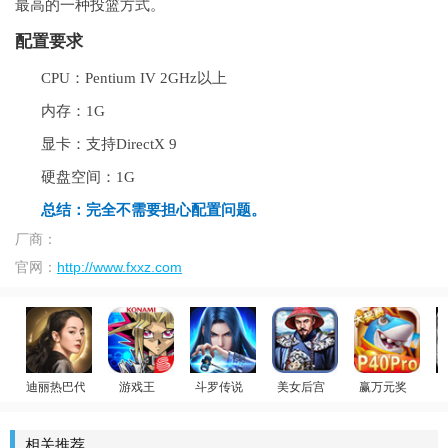
最高的一种投篮方式。
配置要求
CPU：Pentium IV 2GHz以上
内存：1G
显卡：支持DirectX 9
硬盘空间：1G
总结：完全不需要担心配置问题。
厂商：
官网：
http://www.fxxz.com
迪丽热巴代言
游戏王
斗罗传说
美女后宫
赢万元奖
荣耀大天使
游戏王：决斗链接
斗罗大陆：武魂觉醒
官居一品
姚记捕鱼
相关推荐