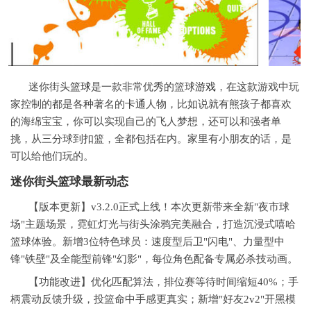
迷你街头
篮球
是一款非常优秀的篮球
游戏
，在这款游戏中玩
家控制的都是各种著名的
卡通
人物，比如说就有熊孩子都喜欢
的海绵宝宝，你可以实现自己的飞人梦想，还可以和强者单
挑，从三分球到扣篮，全都包括在内。家里有小朋友的话，是
可以给他们玩的。
迷你街头篮球最新动态
【版本更新】v3.2.0正式上线！本次更新带来全新"夜市球
场"主题场景，霓虹灯光与街头涂鸦完美融合，打造沉浸式嘻哈
篮球体验。新增3位特色球员：速度型后卫"闪电"、力量型中
锋"铁壁"及全能型前锋"幻影"，每位角色配备专属必杀技动画。
【功能改进】优化匹配算法，排位赛等待时间缩短40%；手
柄震动反馈升级，投篮命中手感更真实；新增"好友2v2"开黑模