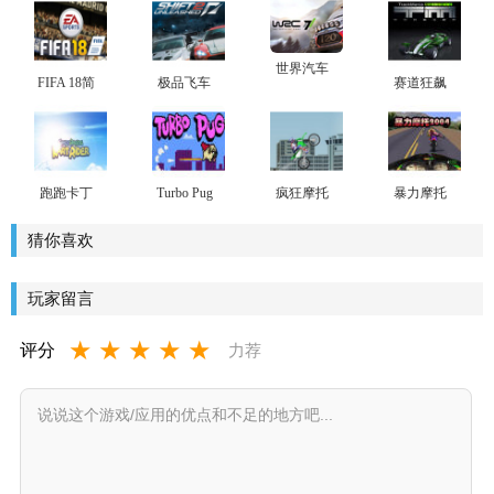
世界汽车
FIFA 18简
极品飞车
赛道狂飙
拉力锦标
体中文硬
15下载
国家永恒
赛7中文版
盘版下载
下载
跑跑卡丁
Turbo Pug
疯狂摩托
暴力摩托
车
下载
游戏中文
2004
版下载
猜你喜欢
玩家留言
★
★
★
★
★
评分
力荐