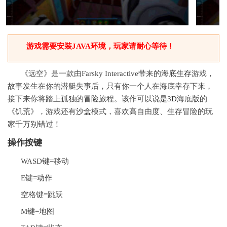
游戏需要安装JAVA环境，玩家请耐心等待！
《远空》是一款由Farsky Interactive带来的海底
生存
游戏，
故事发生在你的潜艇失事后，只有你一个人在海底幸存下来，
接下来你将踏上孤独的
冒险
旅程。该作可以说是
3D
海底版的
《饥荒》，游戏还有
沙盒
模式，喜欢高自由度、生存冒险的玩
家千万别错过！
操作按键
WASD键=移动
E键=
动作
空格键=跳跃
M键=地图