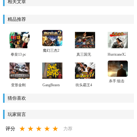
相关文章
精品推荐
魔幻三杰2
拳皇13 pc
真三国无
HurricaneX2
中文版下
中文版下
双7PC中文
下载
载
载_拳皇13
版下载
可选BOSS
版
杀手:狙击
变形金刚
GangBeasts
街头霸王4
挑战
重拳出击
游戏下载
中文版下
3D游戏下
载
猜你喜欢
载
玩家留言
★
★
★
★
★
评分
力荐