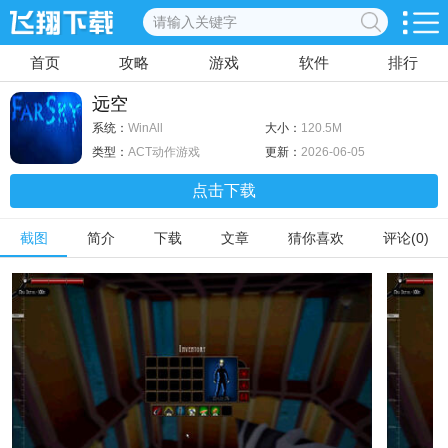
首页
攻略
游戏
软件
排行
远空
系统：
WinAll
大小：
120.5M
类型：
ACT动作游戏
更新：
2026-06-05
点击下载
截图
简介
下载
文章
猜你喜欢
评论(0)