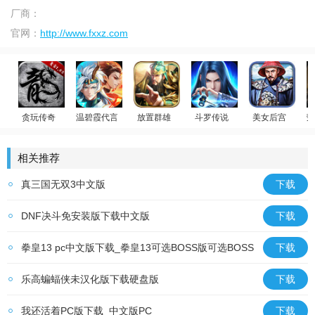
厂商：
官网：
http://www.fxxz.com
贪玩传奇
温碧霞代言
放置群雄
斗罗传说
美女后宫
荣
回合制卡牌
原始传奇
少年御灵师
斗罗大陆：武魂觉醒
官居一品
迪
相关推荐
真三国无双3中文版
下载
DNF决斗免安装版下载中文版
下载
拳皇13 pc中文版下载_拳皇13可选BOSS版可选BOSS
下载
中文版
乐高蝙蝠侠未汉化版下载硬盘版
下载
我还活着PC版下载_中文版PC
下载