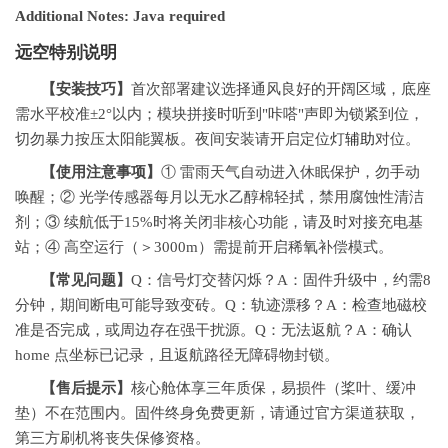
Additional Notes: Java required
远空特别说明
【安装技巧】
首次部署建议选择通风良好的开阔区域，底座
需水平校准±2°以内；模块拼接时听到"咔嗒"声即为锁紧到位，
切勿暴力按压太阳能翼板。夜间安装请开启定位灯
辅助
对位。
【使用注意事项】
① 雷雨天气自动进入休眠保护，勿手动
唤醒；② 光学传感器每月以无水乙醇棉轻拭，禁用腐蚀性清洁
剂；③ 续航低于15%时将关闭非核心功能，请及时对接充电基
站；④ 高空运行（＞3000m）需提前开启稀氧补偿模式。
【常见问题】
Q：信号灯交替闪烁？A：固件升级中，约需8
分钟，期间断电可能导致变砖。Q：轨迹漂移？A：检查地磁校
准是否完成，或周边存在强干扰源。Q：无法返航？A：确认
home 点坐标已记录，且返航路径无障碍物封锁。
【售后提示】
核心舱体享三年质保，易损件（桨叶、缓冲
垫）不在范围内。固件终身免费更新，请通过官方渠道获取，
第三方刷机将丧失保修资格。