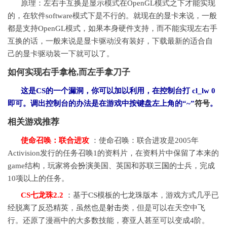
原理：左右手互换是显示模式在OpenGL模式之下才能实现
的，在软件software模式下是不行的。就现在的显卡来说，一般
都是支持OpenGL模式，如果本身硬件支持，而不能实现左右手
互换的话，一般来说是显卡驱动没有装好，下载最新的适合自
己的显卡驱动装一下就可以了。
如何实现右手拿枪,而左手拿刀子
这是CS的一个漏洞，你可以加以利用，在控制台打 cl_lw 0
即可。调出控制台的办法是在游戏中按键盘左上角的“~”
符号
。
相关游戏推荐
使命召唤：联合进攻
：使命召唤：联合进攻是2005年
Activision发行的任务召唤1的资料片，在资料片中保留了本来的
game结构，玩家将会
扮演
美国、英国和苏联
三国
的士兵，完成
10项以上的任务。
CS七龙珠2.2
：基于CS模板的七龙珠版本，游戏方式几乎已
经脱离了反恐精英，虽然也是
射击
类，但是可以在天空中飞
行。还原了漫画中的大多数技能，赛亚人甚至可以变成4阶。