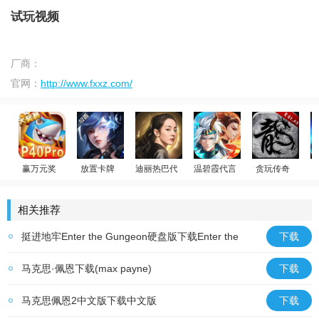
试玩视频
厂商：
官网：
http://www.fxxz.com/
赢万元奖
放置卡牌
迪丽热巴代言
温碧霞代言
贪玩传奇
斗
姚记捕鱼
女神星球
荣耀大天使
少年御灵师
原始传奇
相关推荐
挺进地牢Enter the Gungeon硬盘版下载Enter the
下载
Gungeon中文版
马克思·佩恩下载(max payne)
下载
马克思佩恩2中文版下载中文版
下载