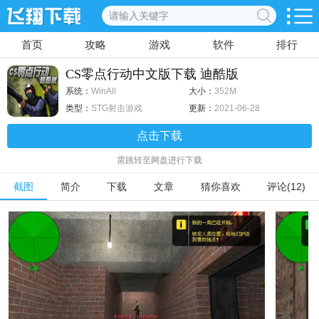
首页
攻略
游戏
软件
排行
CS零点行动中文版下载 迪酷版
系统：
WinAll
大小：
352M
类型：
STG射击游戏
更新：
2021-06-28
点击下载
需跳转至网盘进行下载
截图
简介
下载
文章
猜你喜欢
评论(12)