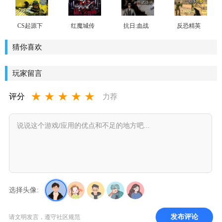
载
版下载
CS起源下
红魔城传
抗日:血战
反恐精英
载
说中文版
上海滩 官
CS1.5中文
方完全版
版下载
猜你喜欢
下载
玩家留言
★
★
★
★
★
评分
力荐
选择头像:
发布评论
请文明发言，遵守社区规范