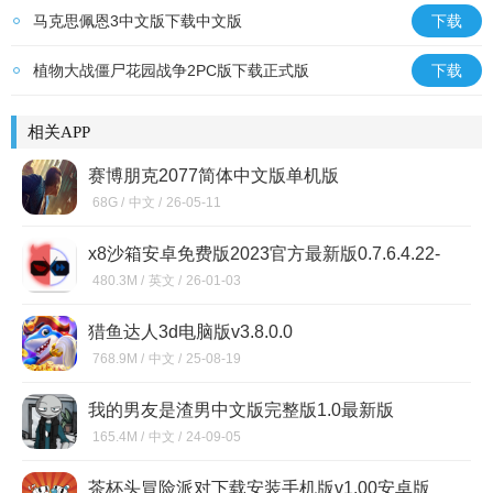
马克思佩恩3中文版下载中文版
下载
植物大战僵尸花园战争2PC版下载正式版
下载
相关APP
赛博朋克2077简体中文版单机版
68G /
中文 /
26-05-11
x8沙箱安卓免费版2023官方最新版0.7.6.4.22-
64cn 最新版
480.3M /
英文 /
26-01-03
猎鱼达人3d电脑版v3.8.0.0
768.9M /
中文 /
25-08-19
我的男友是渣男中文版完整版1.0最新版
165.4M /
中文 /
24-09-05
茶杯头冒险派对下载安装手机版v1.00安卓版