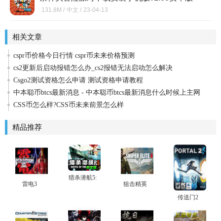
131.8M /
中文 /
23-04-13
相关文章
cspr币价格今日行情 cspr币未来价格预测
cs2更新后启动报错怎么办_cs2报错无法启动怎么解决
Csgo2测试资格怎么申请 测试资格申请教程
中本聪币btcs最新消息 - 中本聪币btcs最新消息什么时候上主网
CSS币怎么样?CSS币未来前景怎么样
精品推荐
猎杀潜航5:
雷电3
狙击精英
大西洋战
4Sniper
役中文版
传送门2
Elite 4中文
下载_猎杀
硬盘版下
潜航中文