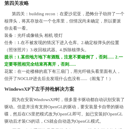
第四关攻略
第四关：building recon：在爱沙尼亚，
恐怖
分子劫持了一个
核弹头，将其存放在一个仓库里，但情况尚未确定，所以要派
你去看一看。
装备：光纤成像镜头 相机 喷灯
任务：1.在不被发现的情况下进入仓库。2.确定核弹头的
位置
（照张照片）3.收回核武器。4.拆除核弹头。
提示：1.某些地方地下有酒瓶，注意不要碰倒了，否则...... 2.一
定要等照相完全结束再离开，否则......
花絮：在一处楼梯的底下有三扇门，用光纤镜头看里面有人，
但开了NOCLIP进去后去发现什么也没有......（闹鬼了！）
WindowsXP下左手持枪解决方案
因为在安装WindowsXP时，很多显卡驱动都自动识别安装了
驱动。但是并没有支持OpenGL的驱动，要安装显卡自带的驱动
碟，然后在CS里把模式改为OpenGL即可。如已安装好OpenGL
驱动后才装CS的话，CS就会自动选为OpenGL模式。